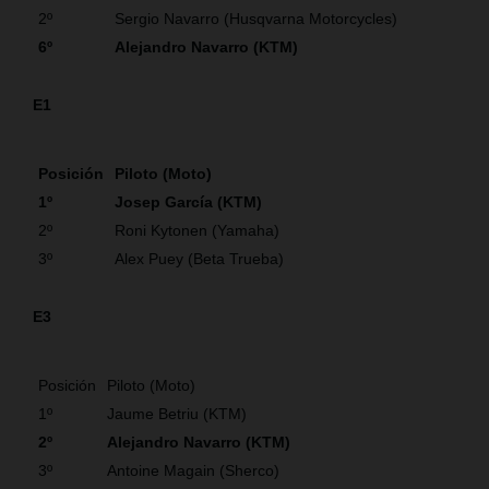
2º
Sergio Navarro (Husqvarna Motorcycles)
6º
Alejandro Navarro (KTM)
E1
Posición
Piloto (Moto)
1º
Josep García (KTM)
2º
Roni Kytonen (Yamaha)
3º
Alex Puey (Beta Trueba)
E3
Posición
Piloto (Moto)
1º
Jaume Betriu (KTM)
2º
Alejandro Navarro (KTM)
3º
Antoine Magain (Sherco)