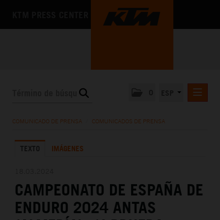
KTM PRESS CENTER
0
ESP
COMUNICADOS DE PRENSA
COMUNICADO DE PRENSA
/
COMUNICADOS DE PRENSA
MEDIA
TEXTO
IMÁGENES
LA EMPRESA
18.03.2024
CAMPEONATO DE ESPAÑA DE
ENDURO 2024 ANTAS