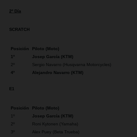
2º Día
SCRATCH
Posición
Piloto (Moto)
1º
Josep García (KTM)
2º
Sergio Navarro (Husqvarna Motorcycles)
4º
Alejandro Navarro (KTM)
E1
Posición
Piloto (Moto)
1º
Josep García (KTM)
2º
Roni Kytonen (Yamaha)
3º
Alex Puey (Beta Trueba)