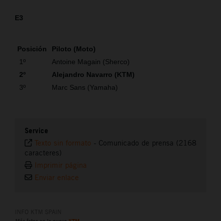
E3
Posición
Piloto (Moto)
1º
Antoine Magain (Sherco)
2º
Alejandro Navarro (KTM)
3º
Marc Sans (Yamaha)
Service
Texto sin formato
-
Comunicado de prensa (2168
caracteres)
Imprimir página
Enviar enlace
INFO KTM SPAIN