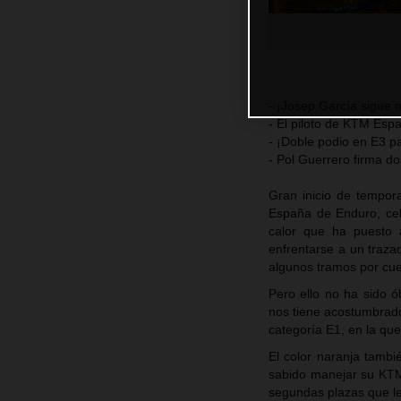
- ¡Josep García sigue
- El piloto de KTM Esp
- ¡Doble podio en E3 p
- Pol Guerrero firma do
Gran inicio de tempor
España de Enduro, cel
calor que ha puesto 
enfrentarse a un traza
algunos tramos por cue
Pero ello no ha sido ó
nos tiene acostumbrado
categoría E1, en la qu
El color naranja tambi
sabido manejar su KTM
segundas plazas que le 