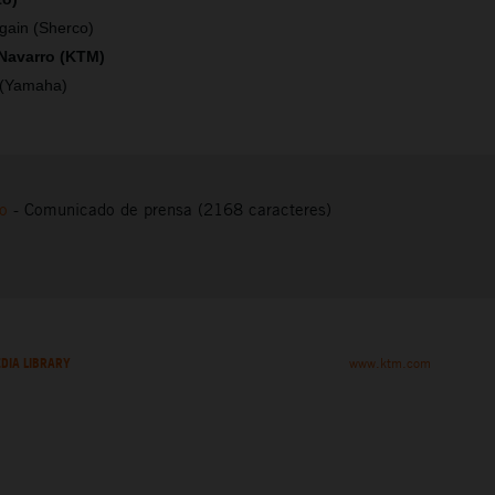
gain (Sherco)
 Navarro (KTM)
 (Yamaha)
to
-
Comunicado de prensa (2168 caracteres)
DIA LIBRARY
www.ktm.com