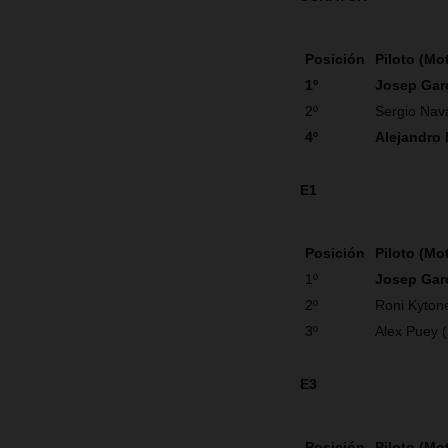
Posición
Piloto (Mo
1º
Josep Gar
2º
Sergio Nav
4º
Alejandro
E1
Posición
Piloto (Mo
1º
Josep Gar
2º
Roni Kyton
3º
Alex Puey 
E3
Posición
Piloto (Mo