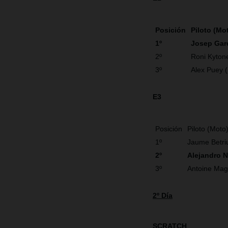
Posición
Piloto (Mo
1º
Josep Gar
2º
Roni Kyton
3º
Alex Puey 
E3
Posición
Piloto (Moto
1º
Jaume Betri
2º
Alejandro 
3º
Antoine Mag
2º Día
SCRATCH