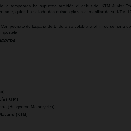
 de la temporada ha supuesto también el debut del KTM Junior Te
ntante, quien ha sellado dos quintas plazas al manillar de su KTM 
 Campeonato de España de Enduro se celebrará el fin de semana de
ompostela.
CARRERA
to)
cía (KTM)
arro (Husqvarna Motorcycles)
 Navarro (KTM)