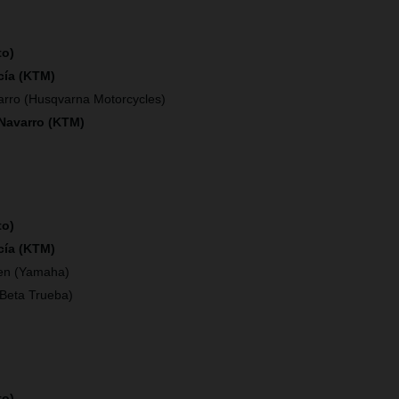
to)
cía (KTM)
arro (Husqvarna Motorcycles)
 Navarro (KTM)
to)
cía (KTM)
en (Yamaha)
(Beta Trueba)
to)