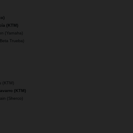
to)
cía (KTM)
en (Yamaha)
(Beta Trueba)
)
u (KTM)
Navarro (KTM)
ain (Sherco)