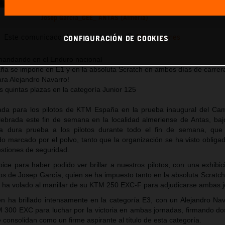
Josep García_CEE_ ANTAS (Almería)
Este comunicado de prensa tiene:
25 Imágenes
CONFIGURACIÓN DE COOKIES
 mandando en el Enduro nacional
aña se impone en E1 y en la absoluta Scratch en ambos días de carrer
ara Alejandro Navarro!
s quintas plazas en la categoría Junior 125
ada para los pilotos de KTM España en la prueba inaugural del C
ebrada este fin de semana en la localidad almeriense de Antas, baj
a dura prueba a los pilotos durante todo el fin de semana, que
do marcado por el polvo, tanto que la organización se ha visto obliga
stiones de seguridad.
bice para haber podido ver brillar a nuestros pilotos, con una exhibi
s de Josep García, quien se ha impuesto tanto en la absoluta Scratc
e ha volado al manillar de su KTM 250 EXC-F para adjudicarse ambas 
én ha brillado intensamente en la categoría E3, con un Alejandro Na
 300 EXC para luchar por la victoria en ambas jornadas, firmando do
consolidan como un firme aspirante al título de esta categoría.