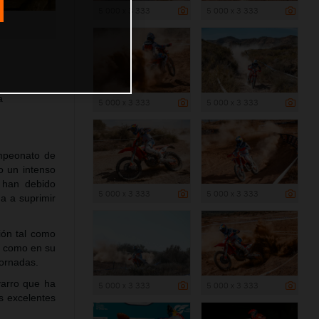
5 000 x 3 333
5 000 x 3 333
a
5 000 x 3 333
5 000 x 3 333
ampeonato de
o un intenso
 han debido
5 000 x 3 333
5 000 x 3 333
da a suprimir
ción tal como
h como en su
jornadas.
varro que ha
5 000 x 3 333
5 000 x 3 333
s excelentes