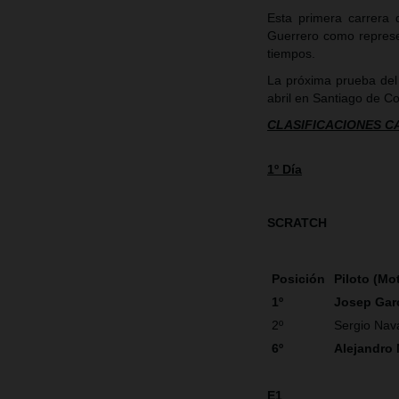
Esta primera carrera
Guerrero como represe
tiempos.
La próxima prueba del
abril en Santiago de C
CLASIFICACIONES 
1º Día
SCRATCH
Posición
Piloto (Mo
1º
Josep Gar
2º
Sergio Nav
6º
Alejandro
E1