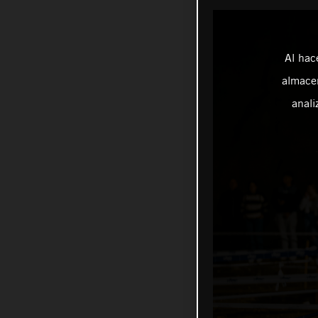
Al hac
almacen
anali