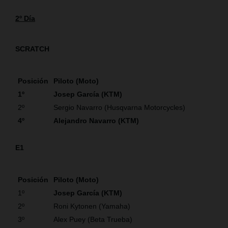
2º Día
SCRATCH
Posición
Piloto (Moto)
1º
Josep García (KTM)
2º
Sergio Navarro (Husqvarna Motorcycles)
4º
Alejandro Navarro (KTM)
E1
Posición
Piloto (Moto)
1º
Josep García (KTM)
2º
Roni Kytonen (Yamaha)
3º
Alex Puey (Beta Trueba)