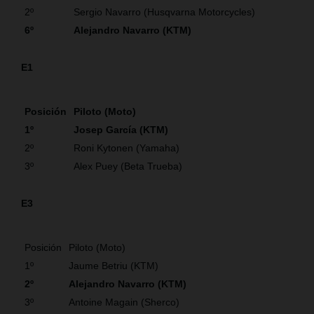
2º
Sergio Navarro (Husqvarna Motorcycles)
6º
Alejandro Navarro (KTM)
E1
Posición
Piloto (Moto)
1º
Josep García (KTM)
2º
Roni Kytonen (Yamaha)
3º
Alex Puey (Beta Trueba)
E3
Posición
Piloto (Moto)
1º
Jaume Betriu (KTM)
2º
Alejandro Navarro (KTM)
3º
Antoine Magain (Sherco)