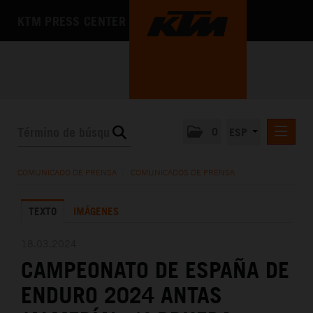
KTM PRESS CENTER
0
ESP
COMUNICADOS DE PRENSA
COMUNICADO DE PRENSA
/
COMUNICADOS DE PRENSA
MEDIA
TEXTO
IMÁGENES
LA EMPRESA
18.03.2024
CAMPEONATO DE ESPAÑA DE
ENDURO 2024 ANTAS