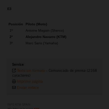
E3
Posición
Piloto (Moto)
1º
Antoine Magain (Sherco)
2º
Alejandro Navarro (KTM)
3º
Marc Sans (Yamaha)
Service
Texto sin formato
-
Comunicado de prensa (2168
caracteres)
Imprimir página
Enviar enlace
INFO KTM SPAIN