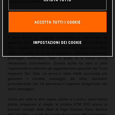
Lovere e soprattutto sulle prove speciali.
La splendida località sulle rive del Lago d’Iseo sabato ha
fatto da sfondo alla coinvolgente festa del briefing pre-gara e
ACCETTA TUTTI I COOKIE
alle premiazioni della quarta tappa di Scandiano, prima di
accogliere il grande spettacolo dell’enduro domenica.
Il Gran Finale di stagione ha offerto un menù ricco di
IMPOSTAZIONI DEI COOKIE
emozioni, con le prove speciali – due Cross Test e un Enduro
Test – inserite in 90 km di trasferimento da ripetere due volte.
Tutto si è svolto come da programma, salvo per il secondo
passaggio nell’Enduro Test, il quale si è corso senza
rilevamento cronometrico. Questa scelta ha dato ai piloti
l'opportunità di visionare gli aggiustamenti apportati dal Track
Inspector Gio’ Sala. La prova è stata infatti accorciata per
garantire il corretto passaggio dei piloti, decisione
provvidenziale che ha permesso il regolare svolgimento del
terzo passaggio.
Come per tutte le altre tappe, anche a Lovere i piloti hanno
potuto preparare al meglio le proprie KTM EXC grazie ai
preziosi consigli dello Staff di Riga Gomme Race Service
METZELER e a quelli del Centro Autorizzato WP Suspension