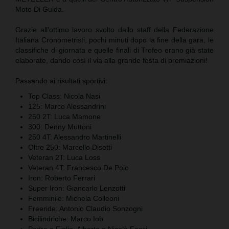
Moto Di Guida.
Grazie all’ottimo lavoro svolto dallo staff della Federazione
Italiana Cronometristi, pochi minuti dopo la fine della gara, le
classifiche di giornata e quelle finali di Trofeo erano già state
elaborate, dando così il via alla grande festa di premiazioni!
Passando ai risultati sportivi:
Top Class: Nicola Nasi
125: Marco Alessandrini
250 2T: Luca Mamone
300: Denny Muttoni
250 4T: Alessandro Martinelli
Oltre 250: Marcello Disetti
Veteran 2T: Luca Loss
Veteran 4T: Francesco De Polo
Iron: Roberto Ferrari
Super Iron: Giancarlo Lenzotti
Femminile: Michela Colleoni
Freeride: Antonio Claudio Sonzogni
Bicilindriche: Marco Iob
Padre e Figlio: Alberto e Nicolò Facci