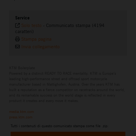
Service
Solo testo
-
Communicato stampa (4194
caratteri)
Stampa pagina
Invia collegamento
KTM Boilerplate
Powered by a distinct READY TO RACE mentality, KTM is Europe’s
leading high-performance street and offroad sport motorcycle
manufacturer based in Mattighofen, Austria. Over the years KTM has
built a reputation as a fierce competitor on racetracks around the world,
and its remarkable success on the world stage is reflected in every
product it creates and every move it makes.
media.ktm.com
press.ktm.com
Tutti i contenuti di questo comunicato stampa come file .zip: