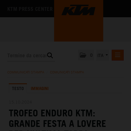
KTM PRESS CENTER
0
ITA
COMUNICATI STAMPA
COMMUNICATI STAMPA
/
COMUNICATI STAMPA
MEDIA
TESTO
IMMAGINI
L'AZIENDA
15.10.2024
TROFEO ENDURO KTM:
GRANDE FESTA A LOVERE