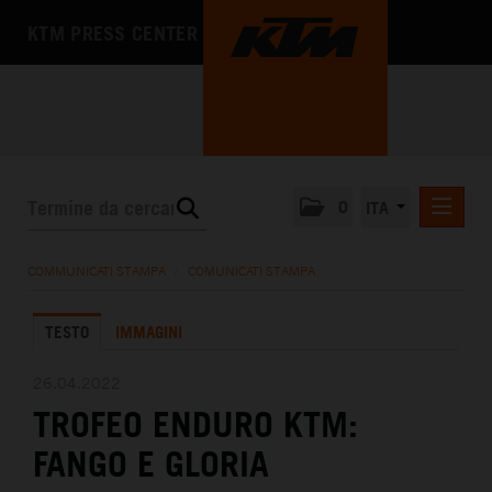
KTM PRESS CENTER
0
ITA
COMUNICATI STAMPA
COMMUNICATI STAMPA
/
COMUNICATI STAMPA
MEDIA
TESTO
IMMAGINI
L'AZIENDA
26.04.2022
TROFEO ENDURO KTM:
FANGO E GLORIA