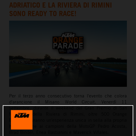
ADRIATICO E LA RIVIERA DI RIMINI
SONO READY TO RACE!
Per il terzo anno consecutivo torna l'evento che colora
d'arancione il Misano World Circuit. Venerdì 11
settembre, durante il weekend del Gran Premio di San
Marino e della Riviera di Rimini, oltre 500 Orange
Bleeders vivranno un'esperienza unica in sella alla propria
KTM insieme ai campioni della MotoGP Pedro Acosta,
Brad Binder, Enea Bastianini e Maverick Viñales.