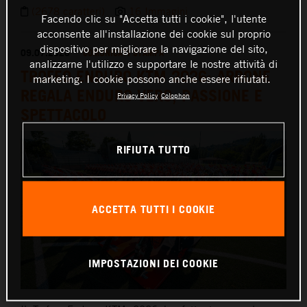
(2678 caratteri)
16 Immagini
Facendo clic su "Accetta tutti i cookie", l'utente
acconsente all'installazione dei cookie sul proprio
dispositivo per migliorare la navigazione del sito,
09.07.2026
COMUNICATI STAMPA
analizzarne l'utilizzo e supportare le nostre attività di
TROFEO ENDURO KTM 2026: ARRONE
marketing. I cookie possono anche essere rifiutati.
REGALA ENDURO VERO, PASSIONE E
Privacy Policy
Colophon
SPETTACOLO
RIFIUTA TUTTO
ACCETTA TUTTI I COOKIE
IMPOSTAZIONI DEI COOKIE