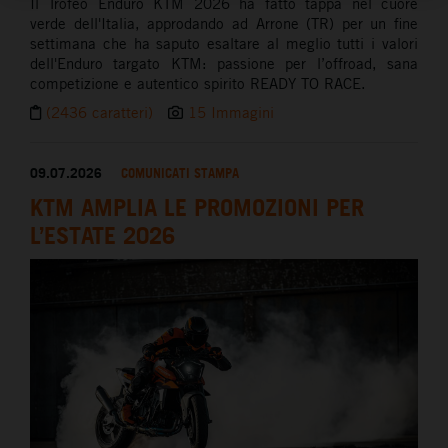
Il Trofeo Enduro KTM 2026 ha fatto tappa nel cuore
verde dell'Italia, approdando ad Arrone (TR) per un fine
settimana che ha saputo esaltare al meglio tutti i valori
dell'Enduro targato KTM: passione per l’offroad, sana
competizione e autentico spirito READY TO RACE.
(2436 caratteri)
15 Immagini
09.07.2026
COMUNICATI STAMPA
KTM AMPLIA LE PROMOZIONI PER
L’ESTATE 2026