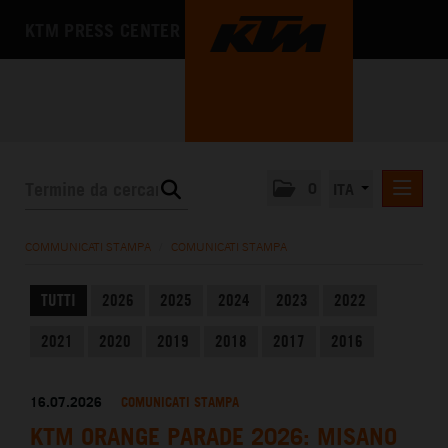
KTM PRESS CENTER
0
ITA
COMUNICATI STAMPA
COMMUNICATI STAMPA
/
COMUNICATI STAMPA
MEDIA
TUTTI
2026
2025
2024
2023
2022
L'AZIENDA
2021
2020
2019
2018
2017
2016
16.07.2026
COMUNICATI STAMPA
KTM ORANGE PARADE 2026: MISANO