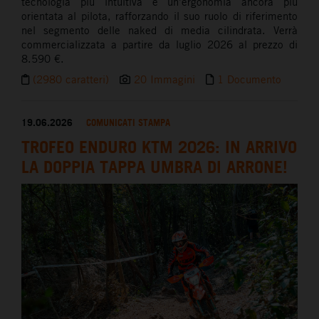
tecnologia più intuitiva e un’ergonomia ancora più
orientata al pilota, rafforzando il suo ruolo di riferimento
nel segmento delle naked di media cilindrata. Verrà
commercializzata a partire da luglio 2026 al prezzo di
8.590 €.
(2980 caratteri)
20 Immagini
1 Documento
19.06.2026
COMUNICATI STAMPA
TROFEO ENDURO KTM 2026: IN ARRIVO
LA DOPPIA TAPPA UMBRA DI ARRONE!