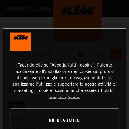
KTM PRESS CENTER
0
ITA
Facendo clic su "Accetta tutti i cookie", l'utente
COMUNICATI STAMPA
acconsente all'installazione dei cookie sul proprio
MEDIA
/
CORPORATE NEWSLETTER
dispositivo per migliorare la navigazione del sito,
MEDIA
analizzarne l'utilizzo e supportare le nostre attività di
CORPORATE NEWSLETTER
MEDIA CORPORATE NEWSLETTER
marketing. I cookie possono anche essere rifiutati.
FOTO
Privacy Policy
Colophon
KIT STAMPA
TUTTI
L'AZIENDA
RIFIUTA TUTTO
Altre immagini su
www.ktmimages.com