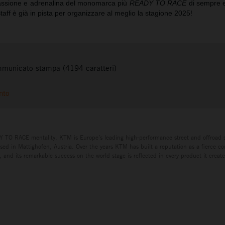
assione e adrenalina del monomarca più
READY TO RACE
di sempre e
taff è già in pista per organizzare al meglio la stagione 2025!
municato stampa (4194 caratteri)
nto
Y TO RACE mentality, KTM is Europe’s leading high-performance street and offroad 
ed in Mattighofen, Austria. Over the years KTM has built a reputation as a fierce co
 and its remarkable success on the world stage is reflected in every product it creat