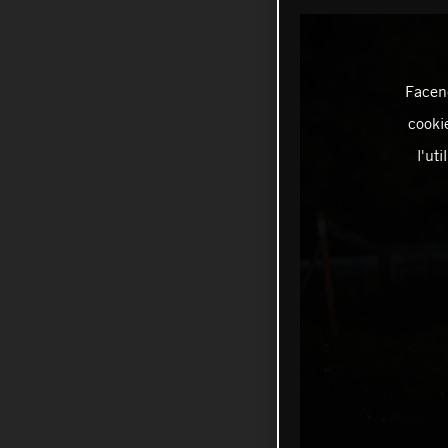
Facend
cookie
l'ut