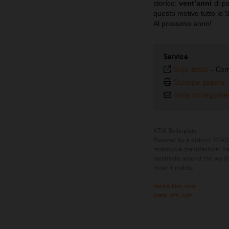
storico:
vent’anni
di p
questo motivo tutto lo S
Al prossimo anno!
Service
Solo testo
-
Com
Stampa pagina
Invia collegame
KTM Boilerplate
Powered by a distinct READ
motorcycle manufacturer bas
racetracks around the world,
move it makes.
media.ktm.com
press.ktm.com