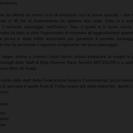
 domenica.
one ha offerto un menù ricco di emozioni, con le prove speciali – due
rite in 90 km di trasferimento da ripetere due volte. Tutto si è sv
il secondo passaggio nell’Enduro Test, il quale si è corso senza
lta ha dato ai piloti l'opportunità di visionare gli aggiustamenti apport
a prova è stata infatti accorciata per garantire il corretto passaggi
le che ha permesso il regolare svolgimento del terzo passaggio.
e tappe, anche a Lovere i piloti hanno potuto preparare al meglio le
 consigli dello Staff di Riga Gomme Race Service METZELER e a quell
sion Moto Di Guida.
 svolto dallo staff della Federazione Italiana Cronometristi, pochi minuti
e di giornata e quelle finali di Trofeo erano già state elaborate, dando co
ioni!
rtivi:
asi
drini
one
i