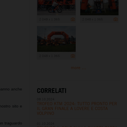
2 048 x 1 365
2 048 x 1 365
2 048 x 1 365
more ...
CORRELATI
 hanno anche
08.10.2024
TROFEO KTM 2024: TUTTO PRONTO PER
nostro sito e
IL GRAN FINALE A LOVERE E COSTA
VOLPINO
un traguardo
01.10.2024