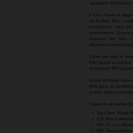
spettacolo dell’enduro
Il Gran Finale di stagi
un Enduro Test – inse
programma, salvo per 
cronometrico. Questa sce
Inspector Gio’ Sala. L
decisione provvidenzia
Come per tutte le altr
EXC grazie ai preziosi
Autorizzato WP Suspen
Grazie all’ottimo lavoro
della gara, le classifich
grande festa di premiaz
Passando ai risultati spo
Top Class: Nicola N
125: Marco Alessan
250 2T: Luca Mam
300: Denny Mutton