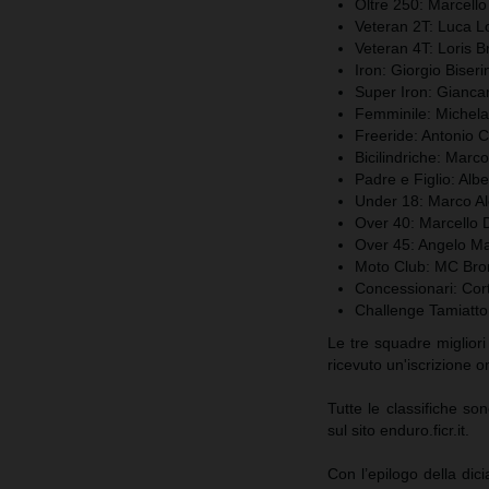
Oltre 250: Marcello 
Veteran 2T: Luca L
Veteran 4T: Loris B
Iron: Giorgio Biseri
Super Iron: Giancar
Femminile: Michela
Freeride: Antonio 
Bicilindriche: Marco
Padre e Figlio: Albe
Under 18: Marco Al
Over 40: Marcello D
Over 45: Angelo M
Moto Club: MC Bro
Concessionari: Cor
Challenge Tamiatto:
Le tre squadre miglior
ricevuto un'iscrizione
Tutte le classifiche so
sul sito enduro.ficr.it.
Con l’epilogo della di