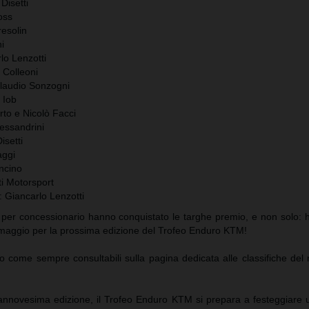
Disetti
oss
resolin
ni
lo Lenzotti
 Colleoni
Claudio Sonzogni
 Iob
rto e Nicolò Facci
essandrini
isetti
aggi
ncino
ti Motorsport
 Giancarlo Lenzotti
i per concessionario hanno conquistato le targhe premio, e non solo:
 omaggio per la prossima edizione del Trofeo Enduro KTM!
no come sempre consultabili sulla pagina dedicata alle classifiche del 
ciannovesima edizione, il Trofeo Enduro KTM si prepara a festeggiare 