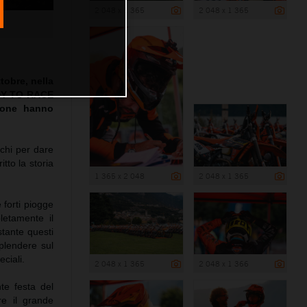
2 048 x 1 365
2 048 x 1 365
4
tobre, nella
ADY TO RACE
zione hanno
ichi per dare
itto la storia
1 365 x 2 048
2 048 x 1 365
 forti piogge
pletamente il
stante questi
splendere sul
eciali.
2 048 x 1 365
2 048 x 1 366
te festa del
re il grande