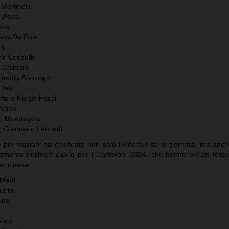
Martinelli
Disetti
oss
sco De Polo
ri
lo Lenzotti
 Colleoni
Claudio Sonzogni
 Iob
rto e Nicolò Facci
ncino
ti Motorsport
 Giancarlo Lenzotti
e premiazioni ha celebrato non solo i vincitori della giornata, ma anc
momento indimenticabile per i Campioni 2024, che hanno potuto festeg
er classe:
Matti
drini
one
i
arco