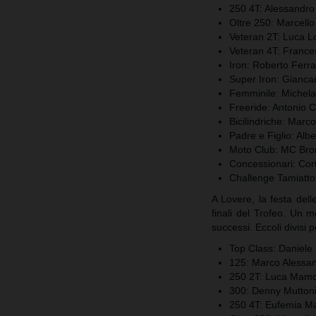
250 4T: Alessandro 
Oltre 250: Marcello 
Veteran 2T: Luca L
Veteran 4T: France
Iron: Roberto Ferra
Super Iron: Giancar
Femminile: Michela
Freeride: Antonio 
Bicilindriche: Marco
Padre e Figlio: Albe
Moto Club: MC Bro
Concessionari: Cor
Challenge Tamiatto:
A Lovere, la festa dell
finali del Trofeo. Un 
successi. Eccoli divisi p
Top Class: Daniele 
125: Marco Alessan
250 2T: Luca Mam
300: Denny Mutton
250 4T: Eufemia M