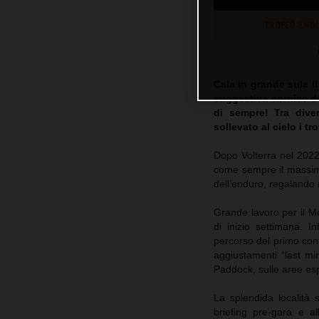
TROFEO ENDU
Cala in grande stile 
suggestiva cornice d
di sempre! Tra dive
sollevato al cielo i t
Dopo Volterra nel 2022
come sempre il massimo
dell’enduro, regalando
Grande lavoro per il Mo
di inizio settimana. In
percorso del primo cont
aggiustamenti “last mi
Paddock, sulle aree espo
La splendida località 
briefing pre-gara e a