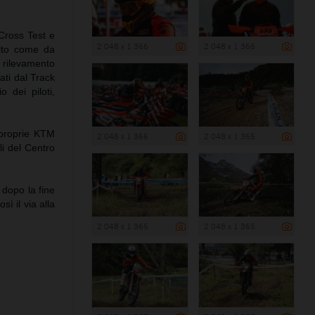
 Cross Test e
2 048 x 1 366
2 048 x 1 366
olto come da
 rilevamento
ati dal Track
o dei piloti,
 proprie KTM
2 048 x 1 366
2 048 x 1 365
i del Centro
 dopo la fine
sì il via alla
2 048 x 1 365
2 048 x 1 365