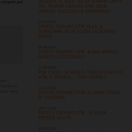
SPLENDE IL SOLE SULLA QUARTA TAPPA
 proprio per
DEL TROFEO ENDURO KTM 2024:
GRANDE SUCCESSO A SCANDIANO!
24.09.2024
TROFEO ENDURO KTM 2024: A
SCANDIANO VA IN SCENA LA QUARTA
TAPPA!
20.06.2023
TROFEO ENDURO KTM: A SAN MARINO
NUMERI ECCEZIONALI!
14.03.2023
PER I SUOI 18 ANNI IL TROFEO ENDURO
KTM SI REGALA… TONY CAIROLI!
sport
mpetitor on
13.10.2022
es and every
TROFEO ENDURO KTM: IL GRAN FINALE
DI VOLTERRA
18.07.2022
TROFEO ENDURO KTM: LA SFIDA
PRENDE QUOTA
30.05.2022