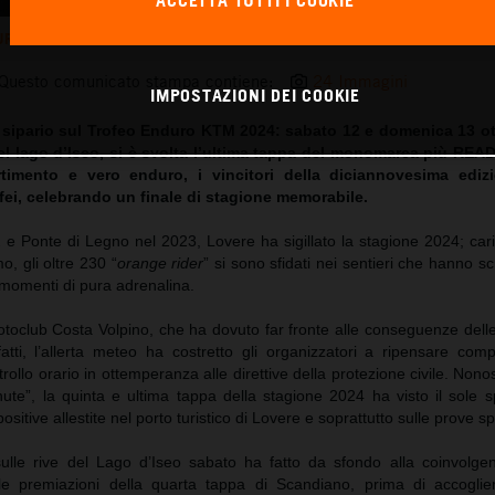
ACCETTA TUTTI I COOKIE
RO KTM: GRANDE FESTA A LOVERE PER L’ULTIMA TAPPA DELL’EDIZIONE 202
Questo comunicato stampa contiene:
24 Immagini
IMPOSTAZIONI DEI COOKIE
il sipario sul Trofeo Enduro KTM 2024: sabato 12 e domenica 13 ot
el lago d’Iseo, si è svolta l’ultima tappa del monomarca più RE
rtimento e vero enduro, i vincitori della diciannovesima edi
rofei, celebrando un finale di stagione memorabile.
 e Ponte di Legno nel 2023, Lovere ha sigillato la stagione 2024; car
, gli oltre 230 “
orange rider
” si sono sfidati nei sentieri che hanno scr
 momenti di pura adrenalina.
toclub Costa Volpino, che ha dovuto far fronte alle conseguenze delle
fatti, l’allerta meteo ha costretto gli organizzatori a ripensare com
rollo orario in ottemperanza alle direttive della protezione civile. Nono
nute”, la quinta e ultima tappa della stagione 2024 ha visto il sole 
sitive allestite nel porto turistico di Lovere e soprattutto sulle prove sp
sulle rive del Lago d’Iseo sabato ha fatto da sfondo alla coinvolgen
lle premiazioni della quarta tappa di Scandiano, prima di accoglie