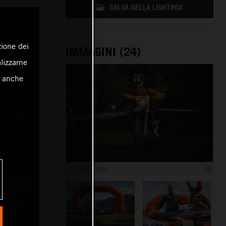
SALVA NELLA LIGHTBOX
zione dei
IMMAGINI (24)
alizzarne
o anche
2 048 x 1 365