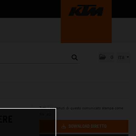
0
ITA
Tutti i contenuti di questo comunicato stampa come
file .zip:
ERE
DOWNLOAD DIRETTO