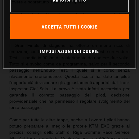
Lovere e soprattutto sulle prove speciali.
La splendida località sulle rive del Lago d’Iseo sabato ha
fatto da sfondo alla coinvolgente festa del briefing pre-gara e
ACCETTA TUTTI I COOKIE
alle premiazioni della quarta tappa di Scandiano, prima di
accogliere il grande spettacolo dell’enduro domenica.
Il Gran Finale di stagione ha offerto un menù ricco di
IMPOSTAZIONI DEI COOKIE
emozioni, con le prove speciali – due Cross Test e un Enduro
Test – inserite in 90 km di trasferimento da ripetere due volte.
Tutto si è svolto come da programma, salvo per il secondo
passaggio nell’Enduro Test, il quale si è corso senza
rilevamento cronometrico. Questa scelta ha dato ai piloti
l'opportunità di visionare gli aggiustamenti apportati dal Track
Inspector Gio’ Sala. La prova è stata infatti accorciata per
garantire il corretto passaggio dei piloti, decisione
provvidenziale che ha permesso il regolare svolgimento del
terzo passaggio.
Come per tutte le altre tappe, anche a Lovere i piloti hanno
potuto preparare al meglio le proprie KTM EXC grazie ai
preziosi consigli dello Staff di Riga Gomme Race Service
METZELER e a quelli del Centro Autorizzato WP Suspension