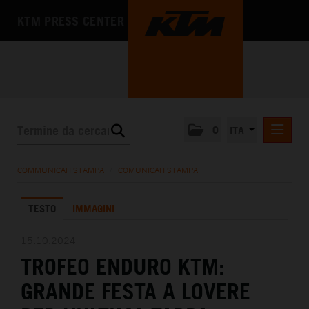
KTM PRESS CENTER
0
ITA
COMUNICATI STAMPA
COMMUNICATI STAMPA
/
COMUNICATI STAMPA
MEDIA
TESTO
IMMAGINI
L'AZIENDA
15.10.2024
TROFEO ENDURO KTM:
GRANDE FESTA A LOVERE