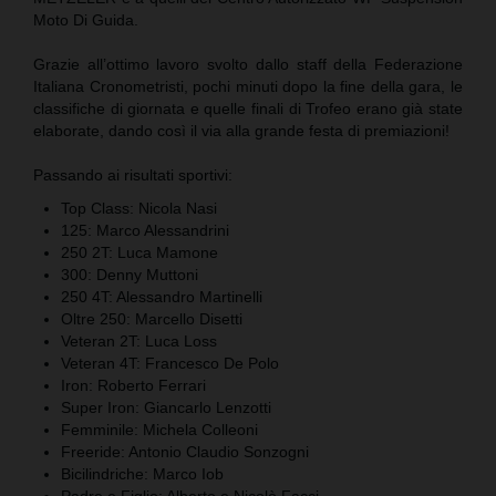
Moto Di Guida.
Grazie all’ottimo lavoro svolto dallo staff della Federazione
Italiana Cronometristi, pochi minuti dopo la fine della gara, le
classifiche di giornata e quelle finali di Trofeo erano già state
elaborate, dando così il via alla grande festa di premiazioni!
Passando ai risultati sportivi:
Top Class: Nicola Nasi
125: Marco Alessandrini
250 2T: Luca Mamone
300: Denny Muttoni
250 4T: Alessandro Martinelli
Oltre 250: Marcello Disetti
Veteran 2T: Luca Loss
Veteran 4T: Francesco De Polo
Iron: Roberto Ferrari
Super Iron: Giancarlo Lenzotti
Femminile: Michela Colleoni
Freeride: Antonio Claudio Sonzogni
Bicilindriche: Marco Iob
Padre e Figlio: Alberto e Nicolò Facci