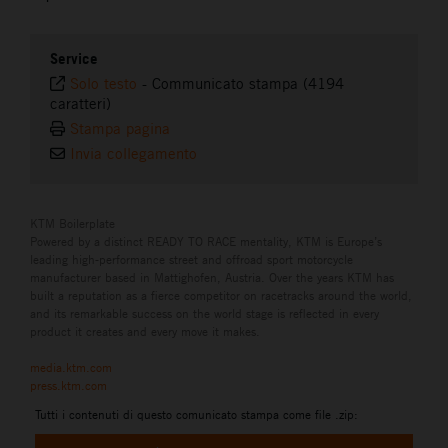
Service
Solo testo
-
Communicato stampa (4194
caratteri)
Stampa pagina
Invia collegamento
KTM Boilerplate
Powered by a distinct READY TO RACE mentality, KTM is Europe’s
leading high-performance street and offroad sport motorcycle
manufacturer based in Mattighofen, Austria. Over the years KTM has
built a reputation as a fierce competitor on racetracks around the world,
and its remarkable success on the world stage is reflected in every
product it creates and every move it makes.
media.ktm.com
press.ktm.com
Tutti i contenuti di questo comunicato stampa come file .zip: