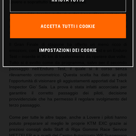
Lovere e soprattutto sulle prove speciali.
La splendida località sulle rive del Lago d’Iseo sabato ha
fatto da sfondo alla coinvolgente festa del briefing pre-gara e
ACCETTA TUTTI I COOKIE
alle premiazioni della quarta tappa di Scandiano, prima di
accogliere il grande spettacolo dell’enduro domenica.
Il Gran Finale di stagione ha offerto un menù ricco di
IMPOSTAZIONI DEI COOKIE
emozioni, con le prove speciali – due Cross Test e un Enduro
Test – inserite in 90 km di trasferimento da ripetere due volte.
Tutto si è svolto come da programma, salvo per il secondo
passaggio nell’Enduro Test, il quale si è corso senza
rilevamento cronometrico. Questa scelta ha dato ai piloti
l'opportunità di visionare gli aggiustamenti apportati dal Track
Inspector Gio’ Sala. La prova è stata infatti accorciata per
garantire il corretto passaggio dei piloti, decisione
provvidenziale che ha permesso il regolare svolgimento del
terzo passaggio.
Come per tutte le altre tappe, anche a Lovere i piloti hanno
potuto preparare al meglio le proprie KTM EXC grazie ai
preziosi consigli dello Staff di Riga Gomme Race Service
METZELER e a quelli del Centro Autorizzato WP Suspension