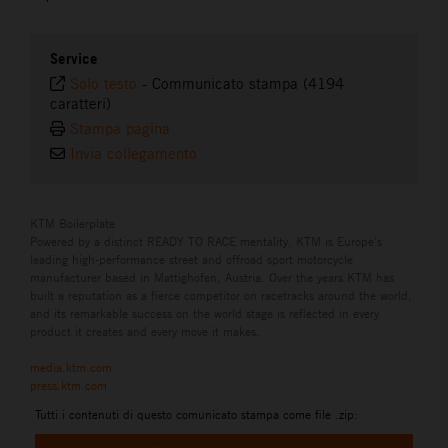
Service
Solo testo
-
Communicato stampa (4194
caratteri)
Stampa pagina
Invia collegamento
KTM Boilerplate
Powered by a distinct READY TO RACE mentality, KTM is Europe’s
leading high-performance street and offroad sport motorcycle
manufacturer based in Mattighofen, Austria. Over the years KTM has
built a reputation as a fierce competitor on racetracks around the world,
and its remarkable success on the world stage is reflected in every
product it creates and every move it makes.
media.ktm.com
press.ktm.com
Tutti i contenuti di questo comunicato stampa come file .zip: