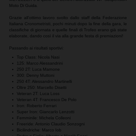
Moto Di Guida.
Grazie all’ottimo lavoro svolto dallo staff della Federazione
Italiana Cronometristi, pochi minuti dopo la fine della gara, le
classifiche di giornata e quelle finali di Trofeo erano già state
elaborate, dando così il via alla grande festa di premiazioni!
Passando ai risultati sportivi:
Top Class: Nicola Nasi
125: Marco Alessandrini
250 2T: Luca Mamone
300: Denny Muttoni
250 4T: Alessandro Martinelli
Oltre 250: Marcello Disetti
Veteran 2T: Luca Loss
Veteran 4T: Francesco De Polo
Iron: Roberto Ferrari
Super Iron: Giancarlo Lenzotti
Femminile: Michela Colleoni
Freeride: Antonio Claudio Sonzogni
Bicilindriche: Marco Iob
Padre e Figlio: Alberto e Nicolò Facci