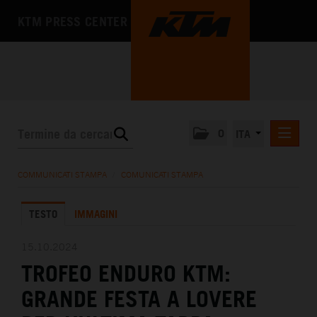
KTM PRESS CENTER
0
ITA
COMUNICATI STAMPA
COMMUNICATI STAMPA
/
COMUNICATI STAMPA
MEDIA
TESTO
IMMAGINI
L'AZIENDA
15.10.2024
TROFEO ENDURO KTM:
GRANDE FESTA A LOVERE