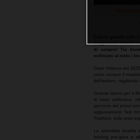
TROFEO ENDU
Cala in grande stile 
suggestiva cornice d
di sempre! Tra dive
sollevato al cielo i t
Dopo Volterra nel 2022
come sempre il massimo
dell’enduro, regalando
Grande lavoro per il Mo
di inizio settimana. In
percorso del primo cont
aggiustamenti “last mi
Paddock, sulle aree espo
La splendida località 
briefing pre-gara e a