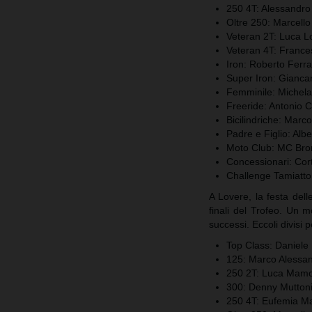
250 4T: Alessandro 
Oltre 250: Marcello 
Veteran 2T: Luca L
Veteran 4T: France
Iron: Roberto Ferra
Super Iron: Giancar
Femminile: Michela
Freeride: Antonio 
Bicilindriche: Marco
Padre e Figlio: Albe
Moto Club: MC Bro
Concessionari: Cor
Challenge Tamiatto:
A Lovere, la festa dell
finali del Trofeo. Un 
successi. Eccoli divisi p
Top Class: Daniele 
125: Marco Alessan
250 2T: Luca Mam
300: Denny Mutton
250 4T: Eufemia M