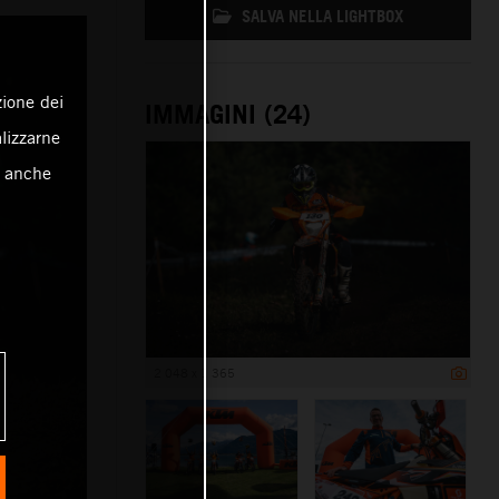
SALVA NELLA LIGHTBOX
zione dei
IMMAGINI (24)
alizzarne
o anche
2 048 x 1 365