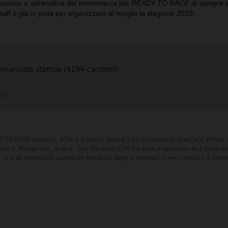
assione e adrenalina del monomarca più
READY TO RACE
di sempre e
taff è già in pista per organizzare al meglio la stagione 2025!
municato stampa (4194 caratteri)
nto
Y TO RACE mentality, KTM is Europe’s leading high-performance street and offroad 
ed in Mattighofen, Austria. Over the years KTM has built a reputation as a fierce co
 and its remarkable success on the world stage is reflected in every product it creat