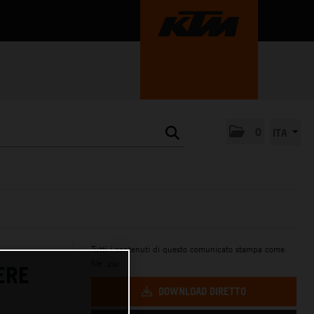
0
ITA
Tutti i contenuti di questo comunicato stampa come
file .zip:
ERE
DOWNLOAD DIRETTO