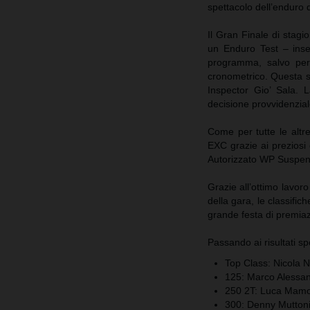
spettacolo dell’enduro
Il Gran Finale di stagi
un Enduro Test – inse
programma, salvo per 
cronometrico. Questa sce
Inspector Gio’ Sala. L
decisione provvidenzia
Come per tutte le altr
EXC grazie ai preziosi
Autorizzato WP Suspen
Grazie all’ottimo lavoro
della gara, le classifich
grande festa di premiaz
Passando ai risultati spo
Top Class: Nicola N
125: Marco Alessan
250 2T: Luca Mam
300: Denny Mutton