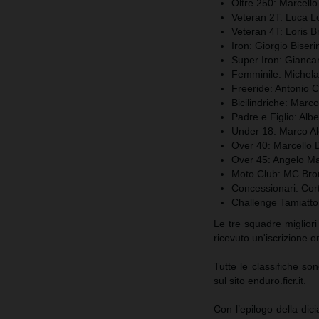
Oltre 250: Marcello 
Veteran 2T: Luca L
Veteran 4T: Loris B
Iron: Giorgio Biseri
Super Iron: Giancar
Femminile: Michela
Freeride: Antonio 
Bicilindriche: Marco
Padre e Figlio: Albe
Under 18: Marco Al
Over 40: Marcello D
Over 45: Angelo M
Moto Club: MC Bro
Concessionari: Cor
Challenge Tamiatto:
Le tre squadre miglior
ricevuto un'iscrizione
Tutte le classifiche so
sul sito enduro.ficr.it.
Con l’epilogo della di