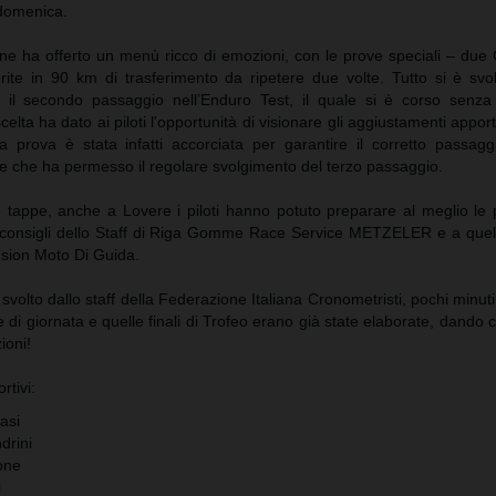
 domenica.
one ha offerto un menù ricco di emozioni, con le prove speciali – due
rite in 90 km di trasferimento da ripetere due volte. Tutto si è sv
il secondo passaggio nell’Enduro Test, il quale si è corso senza
lta ha dato ai piloti l'opportunità di visionare gli aggiustamenti apport
a prova è stata infatti accorciata per garantire il corretto passaggi
le che ha permesso il regolare svolgimento del terzo passaggio.
e tappe, anche a Lovere i piloti hanno potuto preparare al meglio le
 consigli dello Staff di Riga Gomme Race Service METZELER e a quell
sion Moto Di Guida.
 svolto dallo staff della Federazione Italiana Cronometristi, pochi minuti
e di giornata e quelle finali di Trofeo erano già state elaborate, dando co
ioni!
rtivi:
asi
drini
one
i