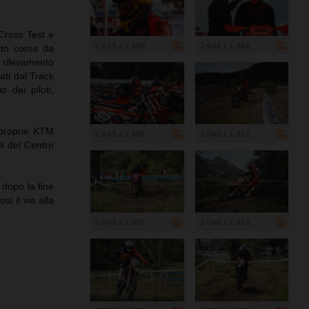
 Cross Test e
2 048 x 1 366
2 048 x 1 366
olto come da
 rilevamento
ati dal Track
o dei piloti,
 proprie KTM
2 048 x 1 366
2 048 x 1 365
i del Centro
 dopo la fine
sì il via alla
2 048 x 1 365
2 048 x 1 365