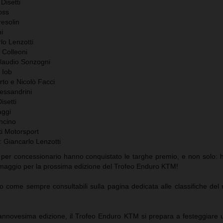
Disetti
oss
resolin
ni
lo Lenzotti
 Colleoni
Claudio Sonzogni
 Iob
rto e Nicolò Facci
essandrini
isetti
aggi
ncino
ti Motorsport
 Giancarlo Lenzotti
i per concessionario hanno conquistato le targhe premio, e non solo:
 omaggio per la prossima edizione del Trofeo Enduro KTM!
no come sempre consultabili sulla pagina dedicata alle classifiche del 
ciannovesima edizione, il Trofeo Enduro KTM si prepara a festeggiare 