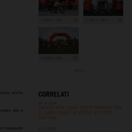
2 048 x 1 365
2 048 x 1 365
2 048 x 1 365
more ...
CORRELATI
 hanno anche
08.10.2024
TROFEO KTM 2024: TUTTO PRONTO PER
nostro sito e
IL GRAN FINALE A LOVERE E COSTA
VOLPINO
un traguardo
01.10.2024