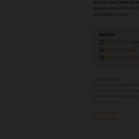
storico:
vent’anni
di p
questo motivo tutto lo S
Al prossimo anno!
Service
Solo testo
-
Com
Stampa pagina
Invia collegame
KTM Boilerplate
Powered by a distinct READ
motorcycle manufacturer bas
racetracks around the world,
move it makes.
media.ktm.com
press.ktm.com