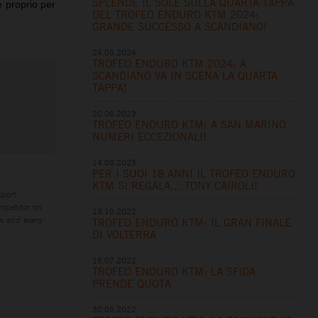
SPLENDE IL SOLE SULLA QUARTA TAPPA
 proprio per
DEL TROFEO ENDURO KTM 2024:
GRANDE SUCCESSO A SCANDIANO!
24.09.2024
TROFEO ENDURO KTM 2024: A
SCANDIANO VA IN SCENA LA QUARTA
TAPPA!
20.06.2023
TROFEO ENDURO KTM: A SAN MARINO
NUMERI ECCEZIONALI!
14.03.2023
PER I SUOI 18 ANNI IL TROFEO ENDURO
KTM SI REGALA… TONY CAIROLI!
sport
mpetitor on
13.10.2022
es and every
TROFEO ENDURO KTM: IL GRAN FINALE
DI VOLTERRA
18.07.2022
TROFEO ENDURO KTM: LA SFIDA
PRENDE QUOTA
30.05.2022