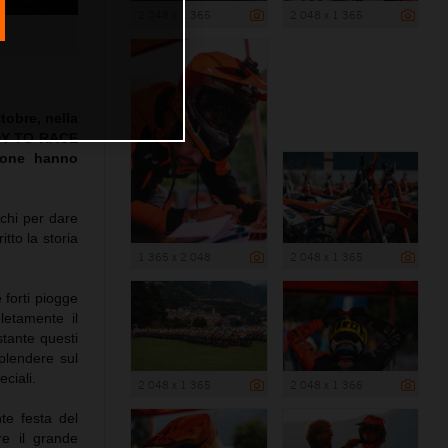
2 048 x 1 365
2 048 x 1 365
4
tobre, nella
ADY TO RACE
zione hanno
ichi per dare
itto la storia
1 365 x 2 048
2 048 x 1 365
 forti piogge
pletamente il
stante questi
splendere sul
eciali.
2 048 x 1 365
2 048 x 1 366
te festa del
re il grande