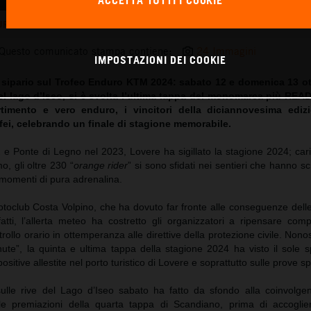
ACCETTA TUTTI I COOKIE
RO KTM: GRANDE FESTA A LOVERE PER L’ULTIMA TAPPA DELL’EDIZIONE 202
Questo comunicato stampa contiene:
24 Immagini
IMPOSTAZIONI DEI COOKIE
il sipario sul Trofeo Enduro KTM 2024: sabato 12 e domenica 13 ot
el lago d’Iseo, si è svolta l’ultima tappa del monomarca più RE
rtimento e vero enduro, i vincitori della diciannovesima edi
rofei, celebrando un finale di stagione memorabile.
 e Ponte di Legno nel 2023, Lovere ha sigillato la stagione 2024; car
, gli oltre 230 “
orange rider
” si sono sfidati nei sentieri che hanno scr
 momenti di pura adrenalina.
toclub Costa Volpino, che ha dovuto far fronte alle conseguenze delle
fatti, l’allerta meteo ha costretto gli organizzatori a ripensare com
rollo orario in ottemperanza alle direttive della protezione civile. Nono
nute”, la quinta e ultima tappa della stagione 2024 ha visto il sole 
sitive allestite nel porto turistico di Lovere e soprattutto sulle prove sp
sulle rive del Lago d’Iseo sabato ha fatto da sfondo alla coinvolgen
lle premiazioni della quarta tappa di Scandiano, prima di accoglie