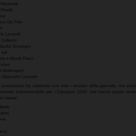
Martinelli
Disetti
oss
sco De Polo
ri
lo Lenzotti
 Colleoni
Claudio Sonzogni
 Iob
rto e Nicolò Facci
ncino
ti Motorsport
 Giancarlo Lenzotti
e premiazioni ha celebrato non solo i vincitori della giornata, ma anc
momento indimenticabile per i Campioni 2024, che hanno potuto festeg
er classe:
Matti
drini
one
i
arco