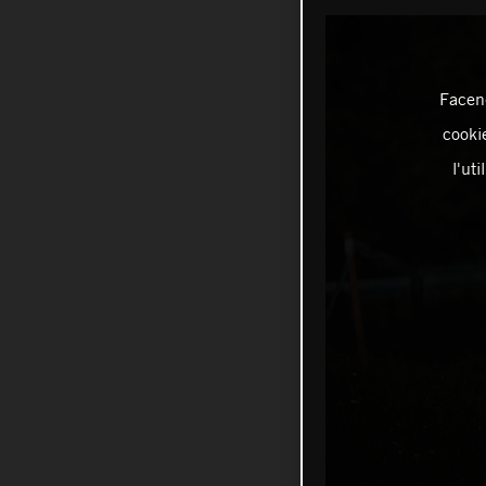
Facend
cookie
l'ut