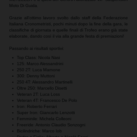
Moto Di Guida.
Grazie all’ottimo lavoro svolto dallo staff della Federazione
Italiana Cronometristi, pochi minuti dopo la fine della gara, le
classifiche di giornata e quelle finali di Trofeo erano già state
elaborate, dando così il via alla grande festa di premiazioni!
Passando ai risultati sportivi:
Top Class: Nicola Nasi
125: Marco Alessandrini
250 2T: Luca Mamone
300: Denny Muttoni
250 4T: Alessandro Martinelli
Oltre 250: Marcello Disetti
Veteran 2T: Luca Loss
Veteran 4T: Francesco De Polo
Iron: Roberto Ferrari
Super Iron: Giancarlo Lenzotti
Femminile: Michela Colleoni
Freeride: Antonio Claudio Sonzogni
Bicilindriche: Marco Iob
Padre e Figlio: Alberto e Nicolò Facci