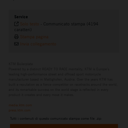
Service
Solo testo
-
Communicato stampa (4194
caratteri)
Stampa pagina
Invia collegamento
KTM Boilerplate
Powered by a distinct READY TO RACE mentality, KTM is Europe’s
leading high-performance street and offroad sport motorcycle
manufacturer based in Mattighofen, Austria. Over the years KTM has
built a reputation as a fierce competitor on racetracks around the world,
and its remarkable success on the world stage is reflected in every
product it creates and every move it makes.
media.ktm.com
press.ktm.com
Tutti i contenuti di questo comunicato stampa come file .zip: