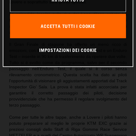
Lovere e soprattutto sulle prove speciali.
La splendida località sulle rive del Lago d’Iseo sabato ha
fatto da sfondo alla coinvolgente festa del briefing pre-gara e
ACCETTA TUTTI I COOKIE
alle premiazioni della quarta tappa di Scandiano, prima di
accogliere il grande spettacolo dell’enduro domenica.
Il Gran Finale di stagione ha offerto un menù ricco di
IMPOSTAZIONI DEI COOKIE
emozioni, con le prove speciali – due Cross Test e un Enduro
Test – inserite in 90 km di trasferimento da ripetere due volte.
Tutto si è svolto come da programma, salvo per il secondo
passaggio nell’Enduro Test, il quale si è corso senza
rilevamento cronometrico. Questa scelta ha dato ai piloti
l'opportunità di visionare gli aggiustamenti apportati dal Track
Inspector Gio’ Sala. La prova è stata infatti accorciata per
garantire il corretto passaggio dei piloti, decisione
provvidenziale che ha permesso il regolare svolgimento del
terzo passaggio.
Come per tutte le altre tappe, anche a Lovere i piloti hanno
potuto preparare al meglio le proprie KTM EXC grazie ai
preziosi consigli dello Staff di Riga Gomme Race Service
METZELER e a quelli del Centro Autorizzato WP Suspension