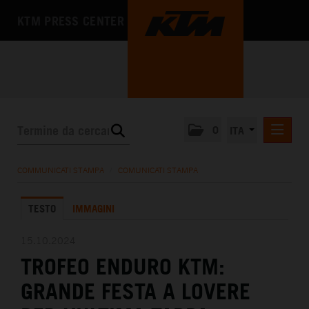
KTM PRESS CENTER
0
ITA
COMUNICATI STAMPA
COMMUNICATI STAMPA
/
COMUNICATI STAMPA
MEDIA
TESTO
IMMAGINI
L'AZIENDA
15.10.2024
TROFEO ENDURO KTM:
GRANDE FESTA A LOVERE