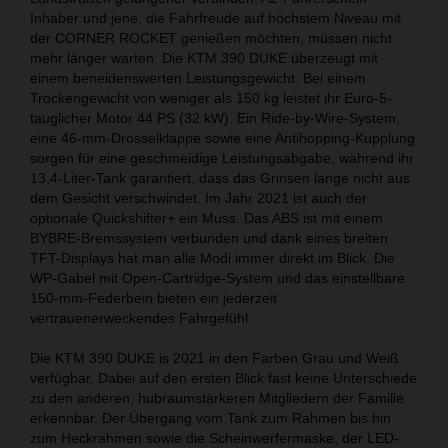
Inhaber und jene, die Fahrfreude auf höchstem Niveau mit
der CORNER ROCKET genießen möchten, müssen nicht
mehr länger warten. Die KTM 390 DUKE überzeugt mit
einem beneidenswerten Leistungsgewicht. Bei einem
Trockengewicht von weniger als 150 kg leistet ihr Euro-5-
tauglicher Motor 44 PS (32 kW). Ein Ride-by-Wire-System,
eine 46-mm-Drosselklappe sowie eine Antihopping-Kupplung
sorgen für eine geschmeidige Leistungsabgabe, während ihr
13,4-Liter-Tank garantiert, dass das Grinsen lange nicht aus
dem Gesicht verschwindet. Im Jahr 2021 ist auch der
optionale Quickshifter+ ein Muss. Das ABS ist mit einem
BYBRE-Bremssystem verbunden und dank eines breiten
TFT-Displays hat man alle Modi immer direkt im Blick. Die
WP-Gabel mit Open-Cartridge-System und das einstellbare
150-mm-Federbein bieten ein jederzeit
vertrauenerweckendes Fahrgefühl.
Die KTM 390 DUKE is 2021 in den Farben Grau und Weiß
verfügbar. Dabei auf den ersten Blick fast keine Unterschiede
zu den anderen, hubraumstärkeren Mitgliedern der Familie
erkennbar. Der Übergang vom Tank zum Rahmen bis hin
zum Heckrahmen sowie die Scheinwerfermaske, der LED-