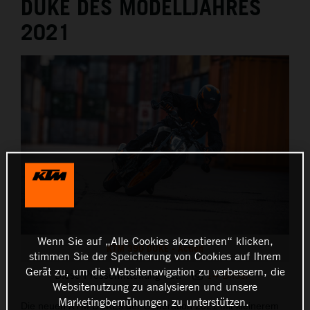
DUKE DES MODELLJAHRES
2021
Wenn Sie auf „Alle Cookies akzeptieren“ klicken,
KTM 390 DUKE - Action
stimmen Sie der Speicherung von Cookies auf Ihrem
Gerät zu, um die Websitenavigation zu verbessern, die
Diese Pressemitteilung hat:
14 Bilder
Websitenutzung zu analysieren und unsere
Marketingbemühungen zu unterstützen.
Die neuen KTM DUKEs der Generation 2021 mit kleinerem