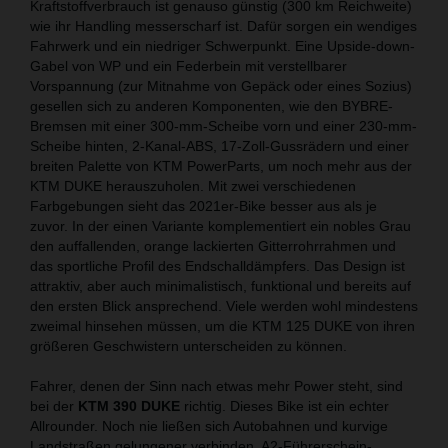
Kraftstoffverbrauch ist genauso günstig (300 km Reichweite)
wie ihr Handling messerscharf ist. Dafür sorgen ein wendiges
Fahrwerk und ein niedriger Schwerpunkt. Eine Upside-down-
Gabel von WP und ein Federbein mit verstellbarer
Vorspannung (zur Mitnahme von Gepäck oder eines Sozius)
gesellen sich zu anderen Komponenten, wie den BYBRE-
Bremsen mit einer 300-mm-Scheibe vorn und einer 230-mm-
Scheibe hinten, 2-Kanal-ABS, 17-Zoll-Gussrädern und einer
breiten Palette von KTM PowerParts, um noch mehr aus der
KTM DUKE herauszuholen. Mit zwei verschiedenen
Farbgebungen sieht das 2021er-Bike besser aus als je
zuvor. In der einen Variante komplementiert ein nobles Grau
den auffallenden, orange lackierten Gitterrohrrahmen und
das sportliche Profil des Endschalldämpfers. Das Design ist
attraktiv, aber auch minimalistisch, funktional und bereits auf
den ersten Blick ansprechend. Viele werden wohl mindestens
zweimal hinsehen müssen, um die KTM 125 DUKE von ihren
größeren Geschwistern unterscheiden zu können.
Fahrer, denen der Sinn nach etwas mehr Power steht, sind
bei der
KTM 390 DUKE
richtig. Dieses Bike ist ein echter
Allrounder. Noch nie ließen sich Autobahnen und kurvige
Landstraßen gelungener verbinden. A2-Führerschein-