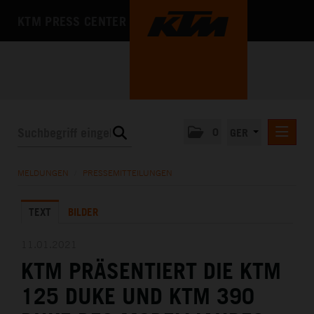
KTM PRESS CENTER
0
GER
PRESSEMITTEILUNGEN
MELDUNGEN
/
PRESSEMITTEILUNGEN
KTM MOTOHALL
TEXT
BILDER
MEDIA
DAS UNTERNEHMEN
11.01.2021
KTM PRÄSENTIERT DIE KTM
125 DUKE UND KTM 390