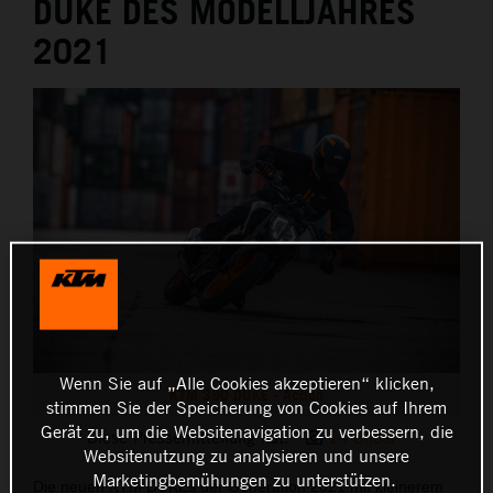
DUKE DES MODELLJAHRES
2021
Wenn Sie auf „Alle Cookies akzeptieren“ klicken,
KTM 390 DUKE - Action
stimmen Sie der Speicherung von Cookies auf Ihrem
Gerät zu, um die Websitenavigation zu verbessern, die
Diese Pressemitteilung hat:
14 Bilder
Websitenutzung zu analysieren und unsere
Marketingbemühungen zu unterstützen.
Die neuen KTM DUKEs der Generation 2021 mit kleinerem