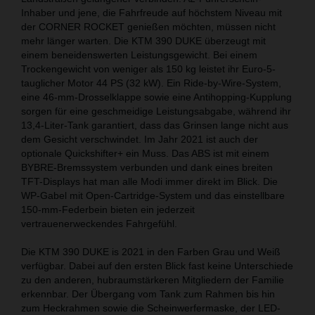
Inhaber und jene, die Fahrfreude auf höchstem Niveau mit
der CORNER ROCKET genießen möchten, müssen nicht
mehr länger warten. Die KTM 390 DUKE überzeugt mit
einem beneidenswerten Leistungsgewicht. Bei einem
Trockengewicht von weniger als 150 kg leistet ihr Euro-5-
tauglicher Motor 44 PS (32 kW). Ein Ride-by-Wire-System,
eine 46-mm-Drosselklappe sowie eine Antihopping-Kupplung
sorgen für eine geschmeidige Leistungsabgabe, während ihr
13,4-Liter-Tank garantiert, dass das Grinsen lange nicht aus
dem Gesicht verschwindet. Im Jahr 2021 ist auch der
optionale Quickshifter+ ein Muss. Das ABS ist mit einem
BYBRE-Bremssystem verbunden und dank eines breiten
TFT-Displays hat man alle Modi immer direkt im Blick. Die
WP-Gabel mit Open-Cartridge-System und das einstellbare
150-mm-Federbein bieten ein jederzeit
vertrauenerweckendes Fahrgefühl.
Die KTM 390 DUKE is 2021 in den Farben Grau und Weiß
verfügbar. Dabei auf den ersten Blick fast keine Unterschiede
zu den anderen, hubraumstärkeren Mitgliedern der Familie
erkennbar. Der Übergang vom Tank zum Rahmen bis hin
zum Heckrahmen sowie die Scheinwerfermaske, der LED-