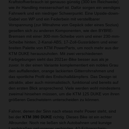
Kraftstoffverbrauch ist genauso günstig (300 km Reichweite)
wie ihr Handling messerscharf ist. Dafür sorgen ein wendiges
Fahrwerk und ein niedriger Schwerpunkt. Eine Upside-down-
Gabel von WP und ein Federbein mit verstellbarer
Vorspannung (zur Mitnahme von Gepäck oder eines Sozius)
gesellen sich zu anderen Komponenten, wie den BYBRE-
Bremsen mit einer 300-mm-Scheibe vorn und einer 230-mm-
Scheibe hinten, 2-Kanal-ABS, 17-Zoll-Gussrädern und einer
breiten Palette von KTM PowerParts, um noch mehr aus der
KTM DUKE herauszuholen. Mit zwei verschiedenen
Farbgebungen sieht das 2021er-Bike besser aus als je
zuvor. In der einen Variante komplementiert ein nobles Grau
den auffallenden, orange lackierten Gitterrohrrahmen und
das sportliche Profil des Endschalldämpfers. Das Design ist
attraktiv, aber auch minimalistisch, funktional und bereits auf
den ersten Blick ansprechend. Viele werden wohl mindestens
zweimal hinsehen müssen, um die KTM 125 DUKE von ihren
größeren Geschwistern unterscheiden zu können.
Fahrer, denen der Sinn nach etwas mehr Power steht, sind
bei der
KTM 390 DUKE
richtig. Dieses Bike ist ein echter
Allrounder. Noch nie ließen sich Autobahnen und kurvige
Landstraßen gelungener verbinden. A2-Führerschein-