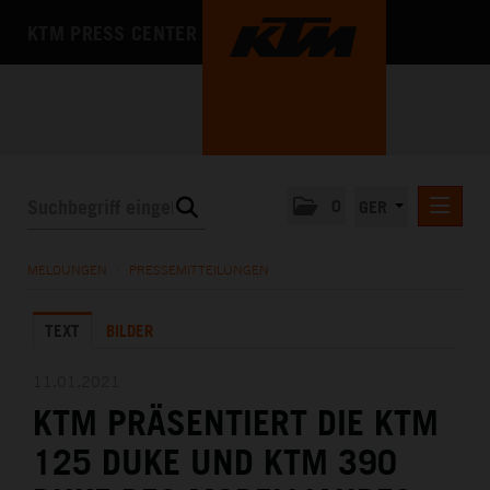
KTM PRESS CENTER
0
GER
PRESSEMITTEILUNGEN
MELDUNGEN
/
PRESSEMITTEILUNGEN
KTM MOTOHALL
TEXT
BILDER
MEDIA
DAS UNTERNEHMEN
11.01.2021
KTM PRÄSENTIERT DIE KTM
125 DUKE UND KTM 390