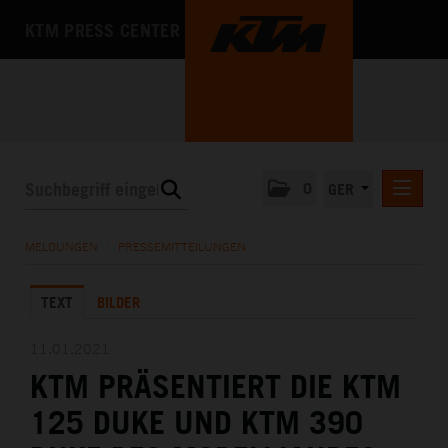
KTM PRESS CENTER
0
GER
PRESSEMITTEILUNGEN
MELDUNGEN
/
PRESSEMITTEILUNGEN
KTM MOTOHALL
TEXT
BILDER
MEDIA
DAS UNTERNEHMEN
11.01.2021
KTM PRÄSENTIERT DIE KTM
125 DUKE UND KTM 390