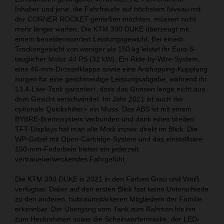
Inhaber und jene, die Fahrfreude auf höchstem Niveau mit
der CORNER ROCKET genießen möchten, müssen nicht
mehr länger warten. Die KTM 390 DUKE überzeugt mit
einem beneidenswerten Leistungsgewicht. Bei einem
Trockengewicht von weniger als 150 kg leistet ihr Euro-5-
tauglicher Motor 44 PS (32 kW). Ein Ride-by-Wire-System,
eine 46-mm-Drosselklappe sowie eine Antihopping-Kupplung
sorgen für eine geschmeidige Leistungsabgabe, während ihr
13,4-Liter-Tank garantiert, dass das Grinsen lange nicht aus
dem Gesicht verschwindet. Im Jahr 2021 ist auch der
optionale Quickshifter+ ein Muss. Das ABS ist mit einem
BYBRE-Bremssystem verbunden und dank eines breiten
TFT-Displays hat man alle Modi immer direkt im Blick. Die
WP-Gabel mit Open-Cartridge-System und das einstellbare
150-mm-Federbein bieten ein jederzeit
vertrauenerweckendes Fahrgefühl.
Die KTM 390 DUKE is 2021 in den Farben Grau und Weiß
verfügbar. Dabei auf den ersten Blick fast keine Unterschiede
zu den anderen, hubraumstärkeren Mitgliedern der Familie
erkennbar. Der Übergang vom Tank zum Rahmen bis hin
zum Heckrahmen sowie die Scheinwerfermaske, der LED-