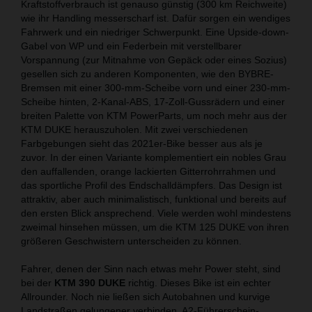
Kraftstoffverbrauch ist genauso günstig (300 km Reichweite)
wie ihr Handling messerscharf ist. Dafür sorgen ein wendiges
Fahrwerk und ein niedriger Schwerpunkt. Eine Upside-down-
Gabel von WP und ein Federbein mit verstellbarer
Vorspannung (zur Mitnahme von Gepäck oder eines Sozius)
gesellen sich zu anderen Komponenten, wie den BYBRE-
Bremsen mit einer 300-mm-Scheibe vorn und einer 230-mm-
Scheibe hinten, 2-Kanal-ABS, 17-Zoll-Gussrädern und einer
breiten Palette von KTM PowerParts, um noch mehr aus der
KTM DUKE herauszuholen. Mit zwei verschiedenen
Farbgebungen sieht das 2021er-Bike besser aus als je
zuvor. In der einen Variante komplementiert ein nobles Grau
den auffallenden, orange lackierten Gitterrohrrahmen und
das sportliche Profil des Endschalldämpfers. Das Design ist
attraktiv, aber auch minimalistisch, funktional und bereits auf
den ersten Blick ansprechend. Viele werden wohl mindestens
zweimal hinsehen müssen, um die KTM 125 DUKE von ihren
größeren Geschwistern unterscheiden zu können.
Fahrer, denen der Sinn nach etwas mehr Power steht, sind
bei der
KTM 390 DUKE
richtig. Dieses Bike ist ein echter
Allrounder. Noch nie ließen sich Autobahnen und kurvige
Landstraßen gelungener verbinden. A2-Führerschein-