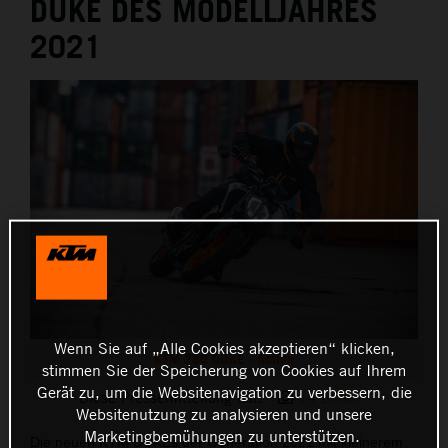
DUKE DES MODELLJAHRES
2021
Wenn Sie auf „Alle Cookies akzeptieren“ klicken,
KTM 390 DUKE - Action
stimmen Sie der Speicherung von Cookies auf Ihrem
Gerät zu, um die Websitenavigation zu verbessern, die
Diese Pressemitteilung hat:
14 Bilder
Websitenutzung zu analysieren und unsere
Marketingbemühungen zu unterstützen.
Die neuen KTM DUKEs der Generation 2021 mit kleinerem