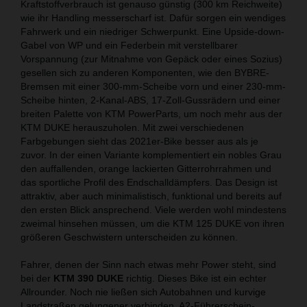
Kraftstoffverbrauch ist genauso günstig (300 km Reichweite)
wie ihr Handling messerscharf ist. Dafür sorgen ein wendiges
Fahrwerk und ein niedriger Schwerpunkt. Eine Upside-down-
Gabel von WP und ein Federbein mit verstellbarer
Vorspannung (zur Mitnahme von Gepäck oder eines Sozius)
gesellen sich zu anderen Komponenten, wie den BYBRE-
Bremsen mit einer 300-mm-Scheibe vorn und einer 230-mm-
Scheibe hinten, 2-Kanal-ABS, 17-Zoll-Gussrädern und einer
breiten Palette von KTM PowerParts, um noch mehr aus der
KTM DUKE herauszuholen. Mit zwei verschiedenen
Farbgebungen sieht das 2021er-Bike besser aus als je
zuvor. In der einen Variante komplementiert ein nobles Grau
den auffallenden, orange lackierten Gitterrohrrahmen und
das sportliche Profil des Endschalldämpfers. Das Design ist
attraktiv, aber auch minimalistisch, funktional und bereits auf
den ersten Blick ansprechend. Viele werden wohl mindestens
zweimal hinsehen müssen, um die KTM 125 DUKE von ihren
größeren Geschwistern unterscheiden zu können.
Fahrer, denen der Sinn nach etwas mehr Power steht, sind
bei der
KTM 390 DUKE
richtig. Dieses Bike ist ein echter
Allrounder. Noch nie ließen sich Autobahnen und kurvige
Landstraßen gelungener verbinden. A2-Führerschein-