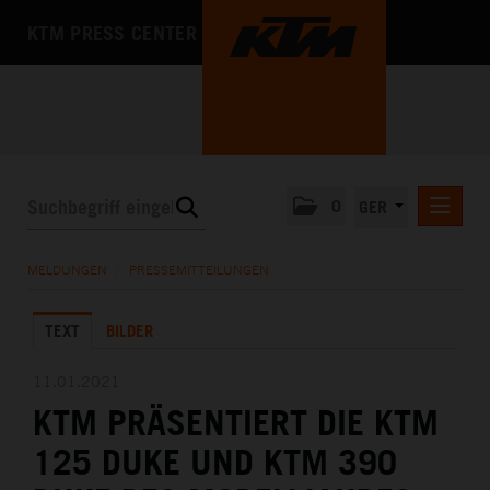
KTM PRESS CENTER
0
GER
PRESSEMITTEILUNGEN
MELDUNGEN
/
PRESSEMITTEILUNGEN
KTM MOTOHALL
TEXT
BILDER
MEDIA
DAS UNTERNEHMEN
11.01.2021
KTM PRÄSENTIERT DIE KTM
125 DUKE UND KTM 390