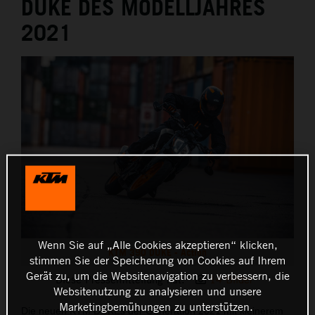
DUKE DES MODELLJAHRES
2021
Wenn Sie auf „Alle Cookies akzeptieren“ klicken,
KTM 390 DUKE - Action
stimmen Sie der Speicherung von Cookies auf Ihrem
Gerät zu, um die Websitenavigation zu verbessern, die
Diese Pressemitteilung hat:
14 Bilder
Websitenutzung zu analysieren und unsere
Marketingbemühungen zu unterstützen.
Die neuen KTM DUKEs der Generation 2021 mit kleinerem