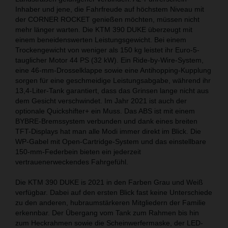
Inhaber und jene, die Fahrfreude auf höchstem Niveau mit
der CORNER ROCKET genießen möchten, müssen nicht
mehr länger warten. Die KTM 390 DUKE überzeugt mit
einem beneidenswerten Leistungsgewicht. Bei einem
Trockengewicht von weniger als 150 kg leistet ihr Euro-5-
tauglicher Motor 44 PS (32 kW). Ein Ride-by-Wire-System,
eine 46-mm-Drosselklappe sowie eine Antihopping-Kupplung
sorgen für eine geschmeidige Leistungsabgabe, während ihr
13,4-Liter-Tank garantiert, dass das Grinsen lange nicht aus
dem Gesicht verschwindet. Im Jahr 2021 ist auch der
optionale Quickshifter+ ein Muss. Das ABS ist mit einem
BYBRE-Bremssystem verbunden und dank eines breiten
TFT-Displays hat man alle Modi immer direkt im Blick. Die
WP-Gabel mit Open-Cartridge-System und das einstellbare
150-mm-Federbein bieten ein jederzeit
vertrauenerweckendes Fahrgefühl.
Die KTM 390 DUKE is 2021 in den Farben Grau und Weiß
verfügbar. Dabei auf den ersten Blick fast keine Unterschiede
zu den anderen, hubraumstärkeren Mitgliedern der Familie
erkennbar. Der Übergang vom Tank zum Rahmen bis hin
zum Heckrahmen sowie die Scheinwerfermaske, der LED-