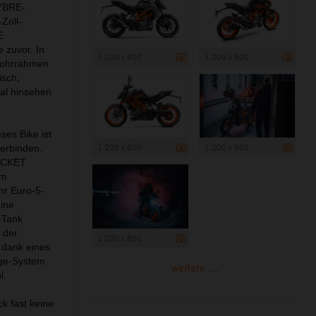
BYBRE-
Zoll-
E
 zuvor. In
1 200 x 800
1 200 x 800
rrohrrahmen
isch,
mal hinsehen
eses Bike ist
1 200 x 800
1 200 x 800
verbinden.
ROCKET
em
hr Euro-5-
ine
-Tank
 der
1 200 x 800
 dank eines
dge-System
weitere ...
l.
k fast keine