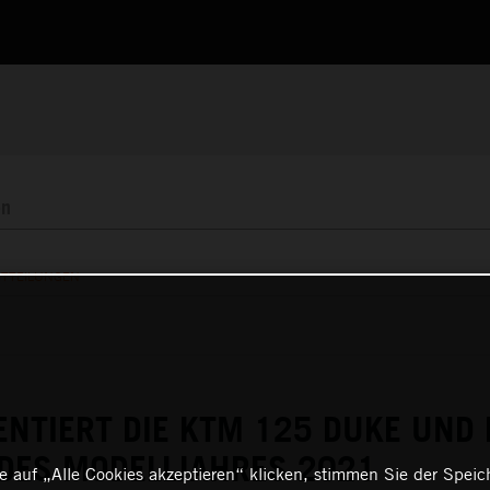
ITTEILUNGEN
NTIERT DIE KTM 125 DUKE UND
DES MODELLJAHRES 2021
 auf „Alle Cookies akzeptieren“ klicken, stimmen Sie der Spei