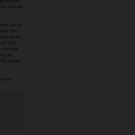
ergang vom
fer und die
eihe, da wir
eten. Für
zeugt davon,
paß auf 2
und liegt
ing der
021 perfekt
ndlern.