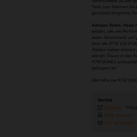
Unterschiede zu den a
Tank zum Rahmen bis h
geschickt integrierte S
Adriaan Sinke, Head
wissen, wie viel Perfo
jeden Geschmack und je
dass die KTM 125 DUKE 
Rädern haben können al
wie ein Traum in den K
KTM DUKEs aufzupolieren
gelungen ist.“
Alle Infos zur KTM DUK
Service
Plaintext
-
Pres
Seite drucken
Link versenden