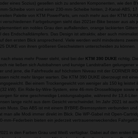
der eines Sozius) gesellen sich zu anderen Komponenten, wie den 
-mm-Scheibe vorn und einer 230-mm-Scheibe hinten, 2-Kanal-ABS, 17-
breiten Palette von KTM PowerParts, um noch mehr aus der KTM DUK
i verschiedenen Farbgebungen sieht das 2021er-Bike besser aus als je
plementiert ein nobles Grau den auffallenden, orange lackierten Gitte
il des Endschalldämpfers. Das Design ist attraktiv, aber auch minimalist
 auf den ersten Blick ansprechend. Viele werden wohl mindestens zwei
5 DUKE von ihren größeren Geschwistern unterscheiden zu können.
 nach etwas mehr Power steht, sind bei der
KTM 390 DUKE
richtig. Di
 Noch nie ließen sich Autobahnen und kurvige Landstraßen gelungener 
er und jene, die Fahrfreude auf höchstem Niveau mit der CORNER 
sen nicht mehr länger warten. Die KTM 390 DUKE überzeugt mit ein
ngsgewicht. Bei einem Trockengewicht von weniger als 150 kg leistet i
 (32 kW). Ein Ride-by-Wire-System, eine 46-mm-Drosselklappe sowie e
orgen für eine geschmeidige Leistungsabgabe, während ihr 13,4-Liter
rinsen lange nicht aus dem Gesicht verschwindet. Im Jahr 2021 ist auch
r+ ein Muss. Das ABS ist mit einem BYBRE-Bremssystem verbunden und
at man alle Modi immer direkt im Blick. Die WP-Gabel mit Open-Cartri
50-mm-Federbein bieten ein jederzeit vertrauenerweckendes Fahrgefüh
21 in den Farben Grau und Weiß verfügbar. Dabei auf den ersten Blic