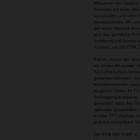
Mitnahme von Gepäck o
Bremsen mit einer 300
Gussrädern und einer 
herauszuholen. Mit zwe
der einen Variante kom
und das sportliche Prof
funktional und bereits
müssen, um die KTM 12
Fahrer, denen der Sinn
ein echter Allrounder.
A2-Führerschein-Inhab
genießen möchten, müs
beneidenswerten Leistu
tauglicher Motor 44 PS
Antihopping-Kupplung s
garantiert, dass das G
optionale Quickshifte
breiten TFT-Displays h
und das einstellbare 1
Die KTM 390 DUKE is 20