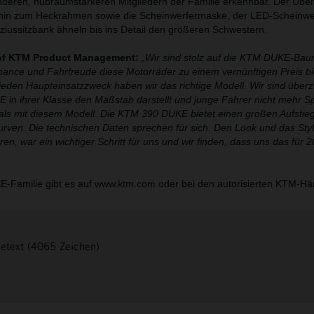
nderen, hubraumstärkeren Mitgliedern der Familie erkennbar. Der Üb
in zum Heckrahmen sowie die Scheinwerfermaske, der LED-Scheinwer
oziussitzbank ähneln bis ins Detail den größeren Schwestern.
 of KTM Product Management:
„Wir sind stolz auf die KTM DUKE-Baur
rmance und Fahrfreude diese Motorräder zu einem vernünftigen Preis bi
den Haupteinsatzzweck haben wir das richtige Modell. Wir sind über
in ihrer Klasse den Maßstab darstellt und junge Fahrer nicht mehr S
s mit diesem Modell. Die KTM 390 DUKE bietet einen großen Aufstieg 
urven. Die technischen Daten sprechen für sich. Den Look und das Styl
, war ein wichtiger Schritt für uns und wir finden, dass uns das für 2
E-Familie gibt es auf www.ktm.com oder bei den autorisierten KTM-Hä
setext (4065 Zeichen)