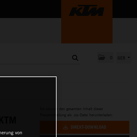
0
GER
Sie können den gesamten Inhalt dieser
Pressemitteilung als .zip-Datei herunterladen:
 KTM
DIREKT-DOWNLOAD
cherung von