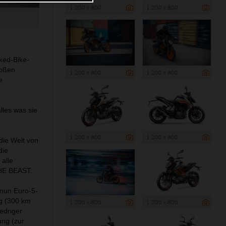
1 200 x 800
1 200 x 800
ked-Bike-
roßen
1 200 x 800
1 200 x 800
e
lles was sie
1 200 x 800
1 200 x 800
die Welt von
die
alle
THE BEAST.
 nun Euro-5-
ig (300 km
1 200 x 800
1 200 x 800
edriger
ung (zur