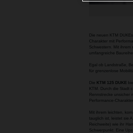
Die neuen KTM DUKEs 
Charakter mit Performa
Schwestern. Mit ihrem
umfangreiche Baureihe,
Egal ob Landstraße, Be
für grenzenlose Mobili
Die
KTM 125 DUKE
bie
KTM. Durch die Stadt c
Rennstrecke unsicher m
Performance-Charakter
Mit ihrem leichten, kom
tauglich ist, leistet si
Reichweite) wie ihr Ha
Schwerpunkt. Eine Ups