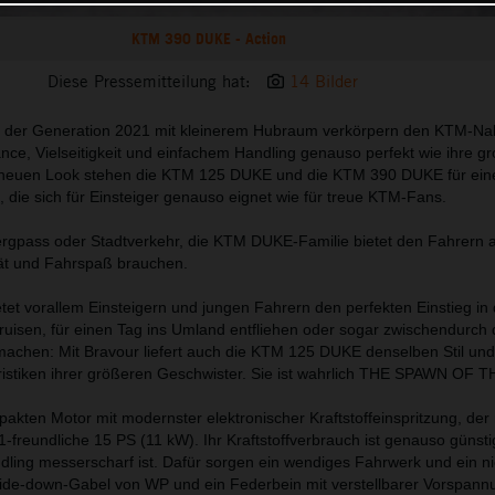
KTM 390 DUKE - Action
Diese Pressemitteilung hat:
14 Bilder
der Generation 2021 mit kleinerem Hubraum verkörpern den KTM-Na
nce, Vielseitigkeit und einfachem Handling genauso perfekt wie ihre g
 neuen Look stehen die KTM 125 DUKE und die KTM 390 DUKE für ein
 die sich für Einsteiger genauso eignet wie für treue KTM-Fans.
rgpass oder Stadtverkehr, die KTM DUKE-Familie bietet den Fahrern a
tät und Fahrspaß brauchen.
tet vorallem Einsteigern und jungen Fahrern den perfekten Einstieg in 
ruisen, für einen Tag ins Umland entfliehen oder sogar zwischendurch 
achen: Mit Bravour liefert auch die KTM 125 DUKE denselben Stil und 
istiken ihrer größeren Geschwister. Sie ist wahrlich THE SPAWN OF 
pakten Motor mit modernster elektronischer Kraftstoffeinspritzung, der
e A1-freundliche 15 PS (11 kW). Ihr Kraftstoffverbrauch ist genauso günst
ndling messerscharf ist. Dafür sorgen ein wendiges Fahrwerk und ein ni
ide-down-Gabel von WP und ein Federbein mit verstellbarer Vorspann