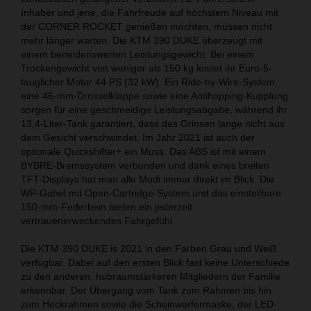
Inhaber und jene, die Fahrfreude auf höchstem Niveau mit
der CORNER ROCKET genießen möchten, müssen nicht
mehr länger warten. Die KTM 390 DUKE überzeugt mit
einem beneidenswerten Leistungsgewicht. Bei einem
Trockengewicht von weniger als 150 kg leistet ihr Euro-5-
tauglicher Motor 44 PS (32 kW). Ein Ride-by-Wire-System,
eine 46-mm-Drosselklappe sowie eine Antihopping-Kupplung
sorgen für eine geschmeidige Leistungsabgabe, während ihr
13,4-Liter-Tank garantiert, dass das Grinsen lange nicht aus
dem Gesicht verschwindet. Im Jahr 2021 ist auch der
optionale Quickshifter+ ein Muss. Das ABS ist mit einem
BYBRE-Bremssystem verbunden und dank eines breiten
TFT-Displays hat man alle Modi immer direkt im Blick. Die
WP-Gabel mit Open-Cartridge-System und das einstellbare
150-mm-Federbein bieten ein jederzeit
vertrauenerweckendes Fahrgefühl.
Die KTM 390 DUKE is 2021 in den Farben Grau und Weiß
verfügbar. Dabei auf den ersten Blick fast keine Unterschiede
zu den anderen, hubraumstärkeren Mitgliedern der Familie
erkennbar. Der Übergang vom Tank zum Rahmen bis hin
zum Heckrahmen sowie die Scheinwerfermaske, der LED-