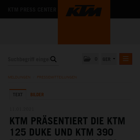
KTM PRESS CENTER
0
GER
PRESSEMITTEILUNGEN
MELDUNGEN
/
PRESSEMITTEILUNGEN
KTM MOTOHALL
TEXT
BILDER
MEDIA
DAS UNTERNEHMEN
11.01.2021
KTM PRÄSENTIERT DIE KTM
125 DUKE UND KTM 390