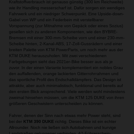
Kraftstoffverbrauch ist genauso günstig (300 km Reichweite)
wie ihr Handling messerscharf ist. Dafür sorgen ein wendiges
Fahrwerk und ein niedriger Schwerpunkt. Eine Upside-down-
Gabel von WP und ein Federbein mit verstellbarer
Vorspannung (zur Mitnahme von Gepäck oder eines Sozius)
gesellen sich zu anderen Komponenten, wie den BYBRE-
Bremsen mit einer 300-mm-Scheibe vorn und einer 230-mm-
Scheibe hinten, 2-Kanal-ABS, 17-Zoll-Gussrädern und einer
breiten Palette von KTM PowerParts, um noch mehr aus der
KTM DUKE herauszuholen. Mit zwei verschiedenen
Farbgebungen sieht das 2021er-Bike besser aus als je
zuvor. In der einen Variante komplementiert ein nobles Grau
den auffallenden, orange lackierten Gitterrohrrahmen und
das sportliche Profil des Endschalldämpfers. Das Design ist
attraktiv, aber auch minimalistisch, funktional und bereits auf
den ersten Blick ansprechend. Viele werden wohl mindestens
zweimal hinsehen müssen, um die KTM 125 DUKE von ihren
größeren Geschwistern unterscheiden zu können.
Fahrer, denen der Sinn nach etwas mehr Power steht, sind
bei der
KTM 390 DUKE
richtig. Dieses Bike ist ein echter
Allrounder. Noch nie ließen sich Autobahnen und kurvige
Landstraßen gelungener verbinden. A2-Führerschein-