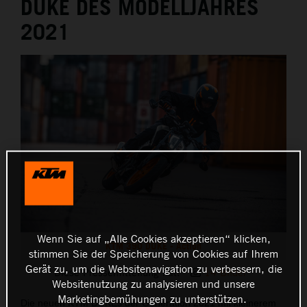
DUKE DES MODELLJAHRES
2021
Wenn Sie auf „Alle Cookies akzeptieren“ klicken,
KTM 390 DUKE - Action
stimmen Sie der Speicherung von Cookies auf Ihrem
Gerät zu, um die Websitenavigation zu verbessern, die
Diese Pressemitteilung hat:
14 Bilder
Websitenutzung zu analysieren und unsere
Marketingbemühungen zu unterstützen.
Die neuen KTM DUKEs der Generation 2021 mit kleinerem