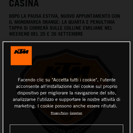
CASINA
DOPO LA PAUSA ESTIVA, NUOVO APPUNTAMENTO CON
IL MONOMARCA ORANGE: LA QUARTA E PENULTIMA
TAPPA SI CORRERÀ SULLE COLLINE EMILIANE NEL
WEEKEND DEL 25 E 26 SETTEMBRE
Facendo clic su "Accetta tutti i cookie", l'utente
acconsente all'installazione dei cookie sul proprio
dispositivo per migliorare la navigazione del sito,
analizzarne l'utilizzo e supportare le nostre attività di
marketing. I cookie possono anche essere rifiutati.
Privacy Policy
Colophon