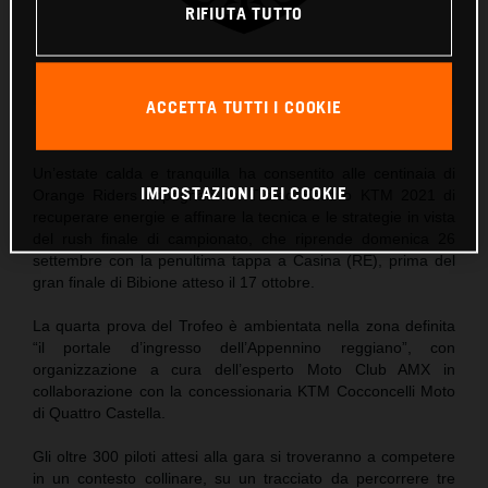
RIFIUTA TUTTO
KTM Trofeo Enduro Logo Since 2006
ACCETTA TUTTI I COOKIE
Questo comunicato stampa contiene:
4 Immagini
Un’estate calda e tranquilla ha consentito alle centinaia di
IMPOSTAZIONI DEI COOKIE
Orange Riders impegnati nel Trofeo Enduro KTM 2021 di
recuperare energie e affinare la tecnica e le strategie in vista
del rush finale di campionato, che riprende domenica 26
settembre con la penultima tappa a Casina (RE), prima del
gran finale di Bibione atteso il 17 ottobre.
La quarta prova del Trofeo è ambientata nella zona definita
“il portale d’ingresso dell’Appennino reggiano”, con
organizzazione a cura dell’esperto Moto Club AMX in
collaborazione con la concessionaria KTM Cocconcelli Moto
di Quattro Castella.
Gli oltre 300 piloti attesi alla gara si troveranno a competere
in un contesto collinare, su un tracciato da percorrere tre