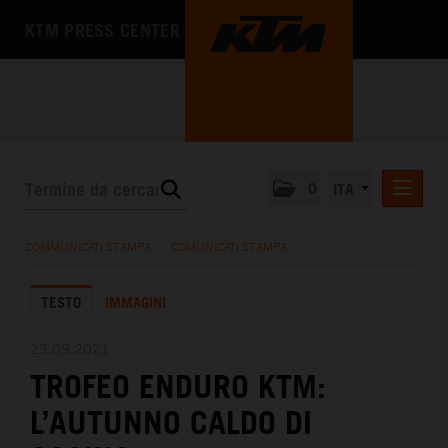
KTM PRESS CENTER
0
ITA
COMUNICATI STAMPA
COMMUNICATI STAMPA
/
COMUNICATI STAMPA
MEDIA
TESTO
IMMAGINI
L'AZIENDA
23.09.2021
TROFEO ENDURO KTM:
L’AUTUNNO CALDO DI