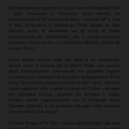
Nel coloratissimo paddock di Casina, oltre all’hospitality KTM,
i piloti troveranno il Temporary Shop allestito dal
concessionario KTM Cocconcelli Moto, il service WP a cura
di Max Suspension e l’assistenza Pirelli gestita da Riga
Gomme, punto di riferimento per gli iscritti al Trofeo
(monogomma per regolamento), che in questa occasione
potranno correre anche con pneumatici Metzeler, brand del
Gruppo Pirelli.
Come spesso accade nelle fasi finali di un campionato,
alcune classi si giocano già la vittoria finale, con qualche
pilota particolarmente performante che potrebbe cogliere
l’occasione per anticipare di una gara i festeggiamenti di fine
anno. Sarà quindi una gara rovente in tutti i sensi, con tanti
spunti agonistici oltre a quelli consueti del Trofeo, concepito
per coniugare Enduro, scoperta del territorio e svago.
Tornerà anche l’appuntamento con il Challenge Nanni
Tamiatto, dedicato a chi partecipa alla gara nelle categorie
che prevedono due soli giri.
Il Trofeo Enduro KTM 2021 si avvia alle fasi finali e alle gare
decisive! Tutte le informazioni sono come sempre disponibili