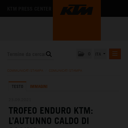
KTM PRESS CENTER
0
ITA
COMUNICATI STAMPA
COMMUNICATI STAMPA
/
COMUNICATI STAMPA
MEDIA
TESTO
IMMAGINI
L'AZIENDA
23.09.2021
TROFEO ENDURO KTM:
L’AUTUNNO CALDO DI