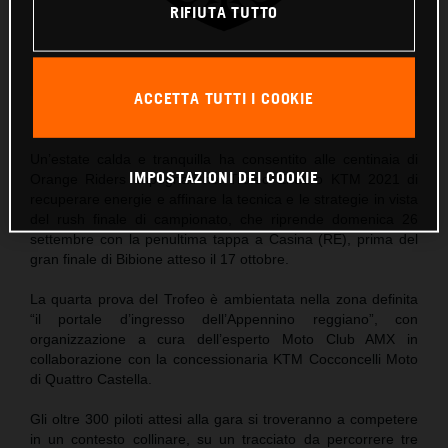
RIFIUTA TUTTO
KTM Trofeo Enduro Logo Since 2006
ACCETTA TUTTI I COOKIE
Questo comunicato stampa contiene:
4 Immagini
Un’estate calda e tranquilla ha consentito alle centinaia di
IMPOSTAZIONI DEI COOKIE
Orange Riders impegnati nel Trofeo Enduro KTM 2021 di
recuperare energie e affinare la tecnica e le strategie in vista
del rush finale di campionato, che riprende domenica 26
settembre con la penultima tappa a Casina (RE), prima del
gran finale di Bibione atteso il 17 ottobre.
La quarta prova del Trofeo è ambientata nella zona definita
“il portale d’ingresso dell’Appennino reggiano”, con
organizzazione a cura dell’esperto Moto Club AMX in
collaborazione con la concessionaria KTM Cocconcelli Moto
di Quattro Castella.
Gli oltre 300 piloti attesi alla gara si troveranno a competere
in un contesto collinare, su un tracciato da percorrere tre