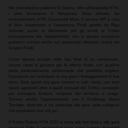
Nel coloratissimo paddock di Casina, oltre all’hospitality KTM,
i piloti troveranno il Temporary Shop allestito dal
concessionario KTM Cocconcelli Moto, il service WP a cura
di Max Suspension e l’assistenza Pirelli gestita da Riga
Gomme, punto di riferimento per gli iscritti al Trofeo
(monogomma per regolamento), che in questa occasione
potranno correre anche con pneumatici Metzeler, brand del
Gruppo Pirelli.
Come spesso accade nelle fasi finali di un campionato,
alcune classi si giocano già la vittoria finale, con qualche
pilota particolarmente performante che potrebbe cogliere
l’occasione per anticipare di una gara i festeggiamenti di fine
anno. Sarà quindi una gara rovente in tutti i sensi, con tanti
spunti agonistici oltre a quelli consueti del Trofeo, concepito
per coniugare Enduro, scoperta del territorio e svago.
Tornerà anche l’appuntamento con il Challenge Nanni
Tamiatto, dedicato a chi partecipa alla gara nelle categorie
che prevedono due soli giri.
Il Trofeo Enduro KTM 2021 si avvia alle fasi finali e alle gare
decisive! Tutte le informazioni sono come sempre disponibili