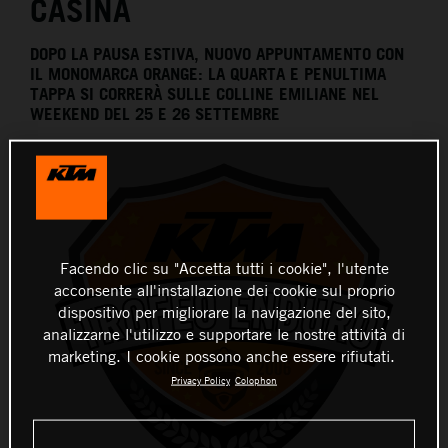
CASINA
DOPO LA PAUSA ESTIVA, NUOVO APPUNTAMENTO CON
IL MONOMARCA ORANGE: LA QUARTA E PENULTIMA
TAPPA SI CORRERÀ SULLE COLLINE EMILIANE NEL
WEEKEND DEL 25 E 26 SETTEMBRE
Facendo clic su "Accetta tutti i cookie", l'utente
acconsente all'installazione dei cookie sul proprio
dispositivo per migliorare la navigazione del sito,
analizzarne l'utilizzo e supportare le nostre attività di
marketing. I cookie possono anche essere rifiutati.
Privacy Policy
Colophon