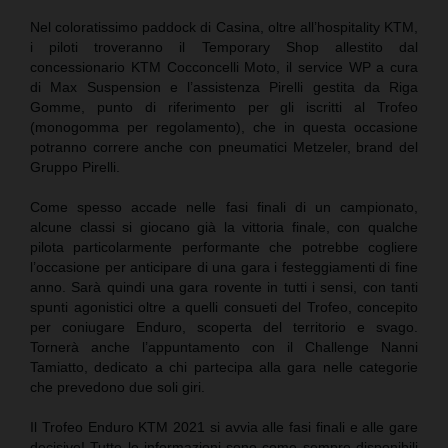
Nel coloratissimo paddock di Casina, oltre all’hospitality KTM,
i piloti troveranno il Temporary Shop allestito dal
concessionario KTM Cocconcelli Moto, il service WP a cura
di Max Suspension e l’assistenza Pirelli gestita da Riga
Gomme, punto di riferimento per gli iscritti al Trofeo
(monogomma per regolamento), che in questa occasione
potranno correre anche con pneumatici Metzeler, brand del
Gruppo Pirelli.
Come spesso accade nelle fasi finali di un campionato,
alcune classi si giocano già la vittoria finale, con qualche
pilota particolarmente performante che potrebbe cogliere
l’occasione per anticipare di una gara i festeggiamenti di fine
anno. Sarà quindi una gara rovente in tutti i sensi, con tanti
spunti agonistici oltre a quelli consueti del Trofeo, concepito
per coniugare Enduro, scoperta del territorio e svago.
Tornerà anche l’appuntamento con il Challenge Nanni
Tamiatto, dedicato a chi partecipa alla gara nelle categorie
che prevedono due soli giri.
Il Trofeo Enduro KTM 2021 si avvia alle fasi finali e alle gare
decisive! Tutte le informazioni sono come sempre disponibili