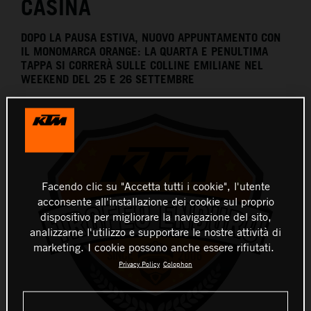
CASINA
DOPO LA PAUSA ESTIVA, NUOVO APPUNTAMENTO CON
IL MONOMARCA ORANGE: LA QUARTA E PENULTIMA
TAPPA SI CORRERÀ SULLE COLLINE EMILIANE NEL
WEEKEND DEL 25 E 26 SETTEMBRE
Facendo clic su "Accetta tutti i cookie", l'utente
acconsente all'installazione dei cookie sul proprio
dispositivo per migliorare la navigazione del sito,
analizzarne l'utilizzo e supportare le nostre attività di
marketing. I cookie possono anche essere rifiutati.
Privacy Policy
Colophon