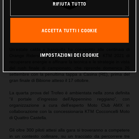
RIFIUTA TUTTO
KTM Trofeo Enduro Logo Since 2006
ACCETTA TUTTI I COOKIE
Questo comunicato stampa contiene:
4 Immagini
Un’estate calda e tranquilla ha consentito alle centinaia di
IMPOSTAZIONI DEI COOKIE
Orange Riders impegnati nel Trofeo Enduro KTM 2021 di
recuperare energie e affinare la tecnica e le strategie in vista
del rush finale di campionato, che riprende domenica 26
settembre con la penultima tappa a Casina (RE), prima del
gran finale di Bibione atteso il 17 ottobre.
La quarta prova del Trofeo è ambientata nella zona definita
“il portale d’ingresso dell’Appennino reggiano”, con
organizzazione a cura dell’esperto Moto Club AMX in
collaborazione con la concessionaria KTM Cocconcelli Moto
di Quattro Castella.
Gli oltre 300 piloti attesi alla gara si troveranno a competere
in un contesto collinare, su un tracciato da percorrere tre