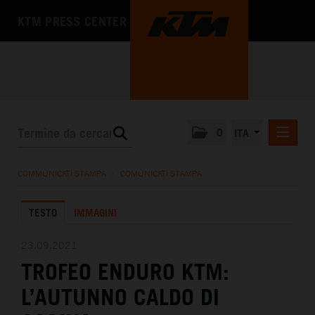
KTM PRESS CENTER
0
ITA
COMUNICATI STAMPA
COMMUNICATI STAMPA
/
COMUNICATI STAMPA
MEDIA
TESTO
IMMAGINI
L'AZIENDA
23.09.2021
TROFEO ENDURO KTM:
L’AUTUNNO CALDO DI