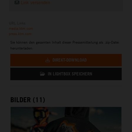
Link versenden
URL Links
media.ktm.com
press.ktm.com
Sie können den gesamten Inhalt dieser Pressemitteilung als .zip-Datei
herunterladen:
DIREKT-DOWNLOAD
IN LIGHTBOX SPEICHERN
BILDER (11)