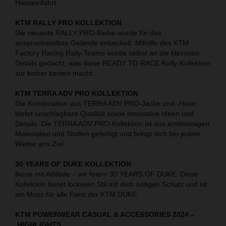
Hauseinfahrt
KTM RALLY PRO KOLLEKTION
Die neueste RALLY PRO-Reihe wurde für das
anspruchsvollste Gelände entwickelt. Mithilfe des KTM
Factory Racing Rally-Teams wurde selbst an die kleinsten
Details gedacht, was diese READY TO RACE Rally-Kollektion
zur bisher besten macht.
KTM TERRA ADV PRO KOLLEKTION
Die Kombination aus TERRA ADV PRO-Jacke und -Hose
bietet unschlagbare Qualität sowie innovative Ideen und
Details. Die TERRA ADV PRO-Kollektion ist aus erstklassigen
Materialien und Stoffen gefertigt und bringt dich bei jedem
Wetter ans Ziel.
30 YEARS OF DUKE KOLLEKTION
Ikone mit Attitüde – wir feiern 30 YEARS OF DUKE. Diese
Kollektion bietet lockeren Stil mit dem nötigen Schutz und ist
ein Muss für alle Fans der KTM DUKE.
KTM POWERWEAR CASUAL & ACCESSORIES 2024
–
HIGHLIGHTS