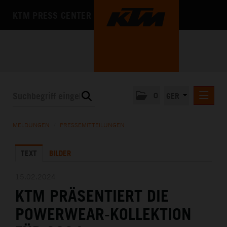
KTM PRESS CENTER
0
GER
PRESSEMITTEILUNGEN
MELDUNGEN
/
PRESSEMITTEILUNGEN
KTM MOTOHALL
TEXT
BILDER
MEDIA
DAS UNTERNEHMEN
15.02.2024
KTM PRÄSENTIERT DIE
POWERWEAR-KOLLEKTION