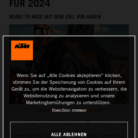
FÜR 2024
READY TO RACE MIT DEM ZIEL VOR AUGEN
Wenn Sie auf „Alle Cookies akzeptieren“ klicken,
stimmen Sie der Speicherung von Cookies auf Ihrem
Gerät zu, um die Websitenavigation zu verbessern, die
Websitenutzung zu analysieren und unsere
Marketingbemühungen zu unterstützen.
2024 KTM POWERWEAR COLLECTION
Privacy Policy
Impressum
Diese Pressemitteilung hat:
11 Bilder
ALLE ABLEHNEN
In jedes Motorrad aus dem Hause KTM fließen erstklassige