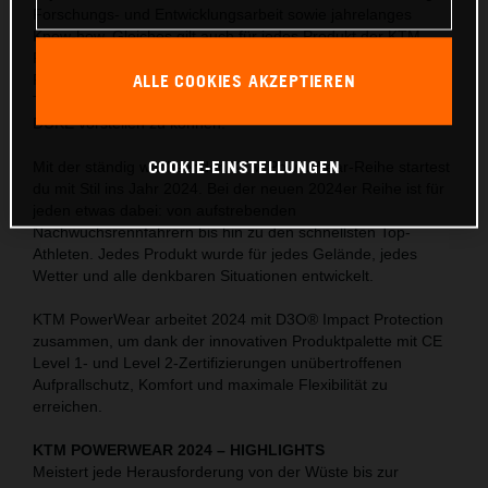
Forschungs- und Entwicklungsarbeit sowie jahrelanges
Know-how. Gleiches gilt auch für jedes Produkt der KTM
PowerWear-Kollektion. 2024 freut sich KTM, die neue KTM
ALLE COOKIES AKZEPTIEREN
PowerWear mit den brandneuen Kollektionen RALLY PRO,
TERRA ADV PRO, KTM TEAM WEAR und 30 YEARS OF
DUKE vorstellen zu können.
COOKIE-EINSTELLUNGEN
Mit der ständig wachsenden KTM PowerWear-Reihe startest
du mit Stil ins Jahr 2024. Bei der neuen 2024er Reihe ist für
jeden etwas dabei: von aufstrebenden
Nachwuchsrennfahrern bis hin zu den schnellsten Top-
Athleten. Jedes Produkt wurde für jedes Gelände, jedes
Wetter und alle denkbaren Situationen entwickelt.
KTM PowerWear arbeitet 2024 mit D3O® Impact Protection
zusammen, um dank der innovativen Produktpalette mit CE
Level 1- und Level 2-Zertifizierungen unübertroffenen
Aufprallschutz, Komfort und maximale Flexibilität zu
erreichen.
KTM POWERWEAR 2024
–
HIGHLIGHTS
Meistert jede Herausforderung von der Wüste bis zur