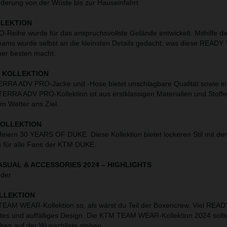
rderung von der Wüste bis zur Hauseinfahrt
LLEKTION
Reihe wurde für das anspruchsvollste Gelände entwickelt. Mithilfe 
Teams wurde selbst an die kleinsten Details gedacht, was diese READ
sher besten macht.
O KOLLEKTION
ERRA ADV PRO-Jacke und -Hose bietet unschlagbare Qualität sowie in
TERRA ADV PRO-Kollektion ist aus erstklassigen Materialien und Stoffen
em Wetter ans Ziel.
KOLLEKTION
r feiern 30 YEARS OF DUKE. Diese Kollektion bietet lockeren Stil mit d
s für alle Fans der KTM DUKE.
SUAL & ACCESSORIES 2024
–
HIGHLIGHTS
eder
LLEKTION
 TEAM WEAR-Kollektion so, als wärst du Teil der Boxencrew. Viel RE
es und auffälliges Design. Die KTM TEAM WEAR-Kollektion 2024 sollte
ben auf der Wunschliste stehen.