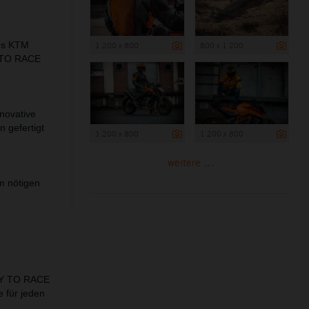
des KTM
1 200 x 800
800 x 1 200
Y TO RACE
novative
 gefertigt
1 200 x 800
1 200 x 800
weitere ...
em nötigen
ADY TO RACE
 für jeden