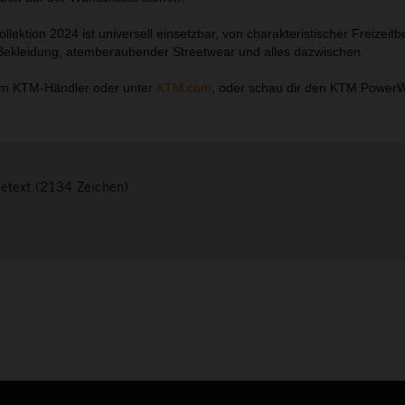
ktion 2024 ist universell einsetzbar, von charakteristischer Freizeitb
-Bekleidung, atemberaubender Streetwear und alles dazwischen.
em KTM-Händler oder unter
KTM.com
, oder schau dir den KTM Power
setext (2134 Zeichen)