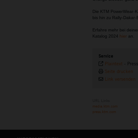
Die KTM PowerWear-Kolle
bis hin zu Rally-Dakar
Erfahre mehr bei dein
Katalog 2024
hier
an.
Service
Plaintext
-
Pres
Seite drucken
Link versenden
URL Links
media.ktm.com
press.ktm.com