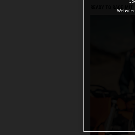
Coo
READY TO RACE MIT
Websiten