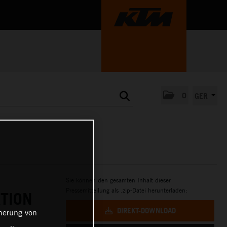
0
GER
Sie können den gesamten Inhalt dieser
Pressemitteilung als .zip-Datei herunterladen:
TION
DIREKT-DOWNLOAD
cherung von