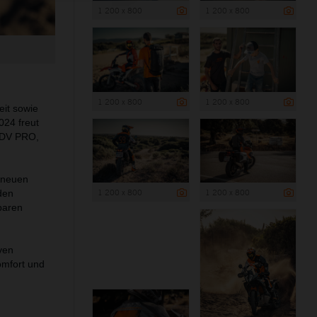
1 200 x 800
1 200 x 800
1 200 x 800
1 200 x 800
eit sowie
024 freut
ADV PRO,
r neuen
1 200 x 800
1 200 x 800
den
baren
ven
omfort und