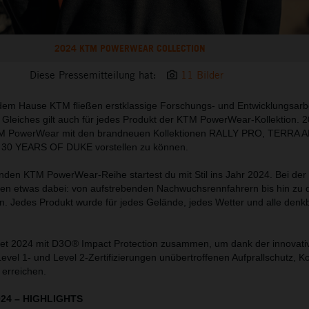
2024 KTM POWERWEAR COLLECTION
Diese Pressemitteilung hat:
11 Bilder
dem Hause KTM fließen erstklassige Forschungs- und Entwicklungsarb
Gleiches gilt auch für jedes Produkt der KTM PowerWear-Kollektion. 2
TM PowerWear mit den brandneuen Kollektionen RALLY PRO, TERRA 
0 YEARS OF DUKE vorstellen zu können.
nden KTM PowerWear-Reihe startest du mit Stil ins Jahr 2024. Bei de
eden etwas dabei: von aufstrebenden Nachwuchsrennfahrern bis hin zu 
en. Jedes Produkt wurde für jedes Gelände, jedes Wetter und alle denk
t 2024 mit D3O® Impact Protection zusammen, um dank der innovati
evel 1- und Level 2-Zertifizierungen unübertroffenen Aufprallschutz, K
 erreichen.
024
–
HIGHLIGHTS