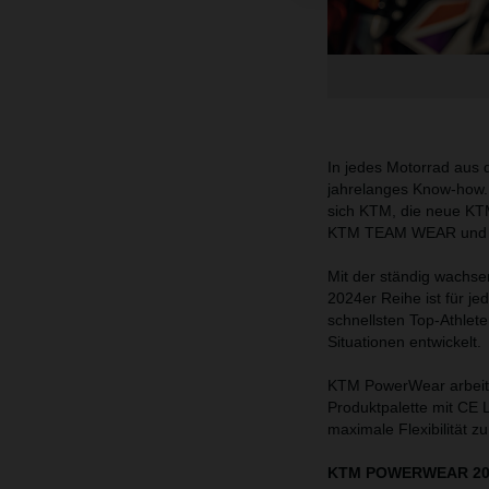
In jedes Motorrad aus 
jahrelanges Know-how. 
sich KTM, die neue K
KTM TEAM WEAR und 3
Mit der ständig wachse
2024er Reihe ist für j
schnellsten Top-Athlet
Situationen entwickelt.
KTM PowerWear arbeite
Produktpalette mit CE L
maximale Flexibilität zu
KTM POWERWEAR 2