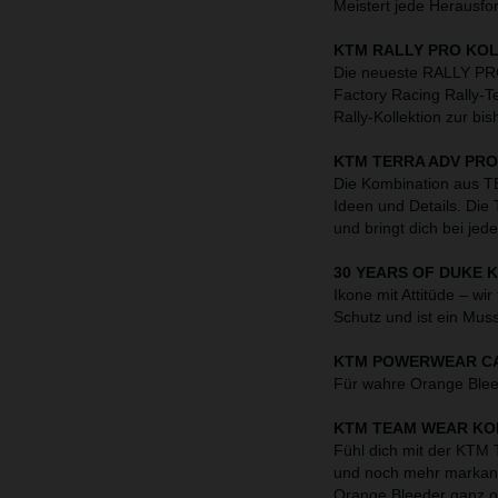
Meistert jede Herausfo
KTM RALLY PRO KO
Die neueste RALLY PRO-
Factory Racing Rally-
Rally-Kollektion zur bi
KTM TERRA ADV PR
Die Kombination aus T
Ideen und Details. Die 
und bringt dich bei jed
30 YEARS OF DUKE 
Ikone mit Attitüde – wi
Schutz und ist ein Mus
KTM POWERWEAR CA
Für wahre Orange Ble
KTM TEAM WEAR KO
Fühl dich mit der KTM
und noch mehr markant
Orange Bleeder ganz o