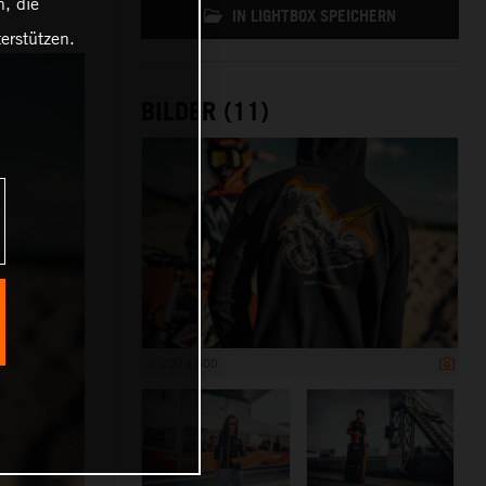
, die
IN LIGHTBOX SPEICHERN
erstützen.
BILDER (11)
1 200 x 800