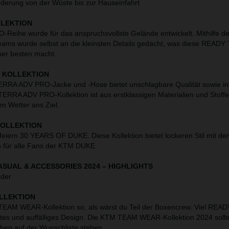
rderung von der Wüste bis zur Hauseinfahrt
LLEKTION
Reihe wurde für das anspruchsvollste Gelände entwickelt. Mithilfe 
Teams wurde selbst an die kleinsten Details gedacht, was diese READ
sher besten macht.
O KOLLEKTION
ERRA ADV PRO-Jacke und -Hose bietet unschlagbare Qualität sowie in
TERRA ADV PRO-Kollektion ist aus erstklassigen Materialien und Stoffen
em Wetter ans Ziel.
KOLLEKTION
r feiern 30 YEARS OF DUKE. Diese Kollektion bietet lockeren Stil mit d
s für alle Fans der KTM DUKE.
SUAL & ACCESSORIES 2024
–
HIGHLIGHTS
eder
LLEKTION
 TEAM WEAR-Kollektion so, als wärst du Teil der Boxencrew. Viel RE
es und auffälliges Design. Die KTM TEAM WEAR-Kollektion 2024 sollte
ben auf der Wunschliste stehen.