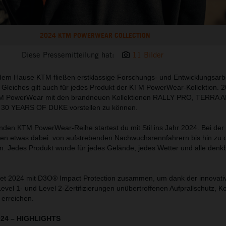
2024 KTM POWERWEAR COLLECTION
Diese Pressemitteilung hat:
11 Bilder
dem Hause KTM fließen erstklassige Forschungs- und Entwicklungsarb
Gleiches gilt auch für jedes Produkt der KTM PowerWear-Kollektion. 2
TM PowerWear mit den brandneuen Kollektionen RALLY PRO, TERRA 
0 YEARS OF DUKE vorstellen zu können.
nden KTM PowerWear-Reihe startest du mit Stil ins Jahr 2024. Bei de
eden etwas dabei: von aufstrebenden Nachwuchsrennfahrern bis hin zu 
en. Jedes Produkt wurde für jedes Gelände, jedes Wetter und alle denk
t 2024 mit D3O® Impact Protection zusammen, um dank der innovati
evel 1- und Level 2-Zertifizierungen unübertroffenen Aufprallschutz, K
 erreichen.
024
–
HIGHLIGHTS