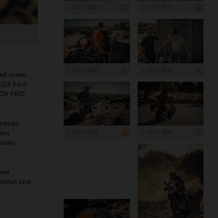
1 200 x 800
1 200 x 800
1 200 x 800
1 200 x 800
eit sowie
024 freut
ADV PRO,
r neuen
1 200 x 800
1 200 x 800
den
baren
ven
omfort und