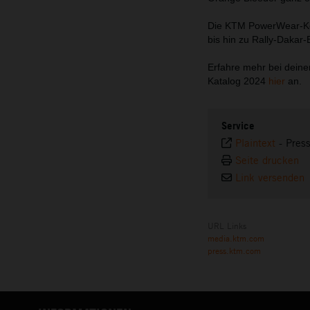
Die KTM PowerWear-Kolle
bis hin zu Rally-Dakar
Erfahre mehr bei dein
Katalog 2024
hier
an.
Service
Plaintext
-
Pres
Seite drucken
Link versenden
URL Links
media.ktm.com
press.ktm.com