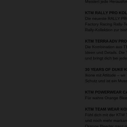
Meistert jede Herausfo
KTM RALLY PRO KO
Die neueste RALLY PRO-
Factory Racing Rally-
Rally-Kollektion zur bi
KTM TERRA ADV PR
Die Kombination aus T
Ideen und Details. Die 
und bringt dich bei jed
30 YEARS OF DUKE 
Ikone mit Attitüde – wi
Schutz und ist ein Mus
KTM POWERWEAR CA
Für wahre Orange Ble
KTM TEAM WEAR KO
Fühl dich mit der KTM
und noch mehr markant
Orange Bleeder ganz o