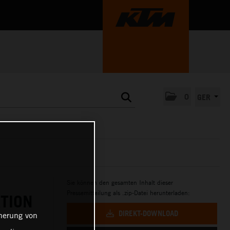
0
GER
Sie können den gesamten Inhalt dieser
Pressemitteilung als .zip-Datei herunterladen:
TION
DIREKT-DOWNLOAD
cherung von