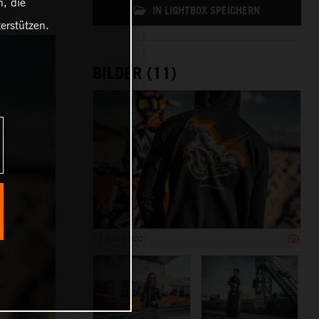
, die
IN LIGHTBOX SPEICHERN
erstützen.
BILDER (11)
1 200 x 800