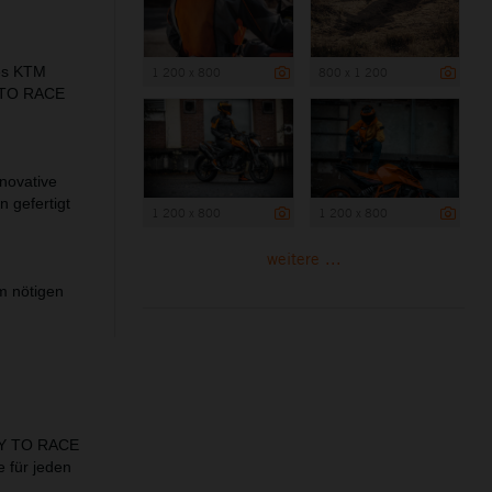
des KTM
1 200 x 800
800 x 1 200
Y TO RACE
novative
 gefertigt
1 200 x 800
1 200 x 800
weitere ...
em nötigen
ADY TO RACE
 für jeden