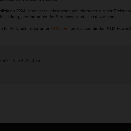
ktion 2024 ist universell einsetzbar, von charakteristischer Freizeitb
-Bekleidung, atemberaubender Streetwear und alles dazwischen.
em KTM-Händler oder unter
KTM.com
, oder schau dir den KTM Power
setext (2134 Zeichen)