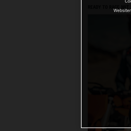
Coo
READY TO RACE MIT
Websiten