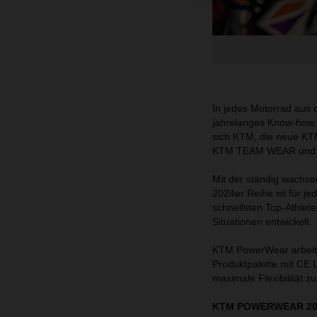
In jedes Motorrad aus 
jahrelanges Know-how. 
sich KTM, die neue K
KTM TEAM WEAR und 3
Mit der ständig wachse
2024er Reihe ist für j
schnellsten Top-Athlet
Situationen entwickelt.
KTM PowerWear arbeite
Produktpalette mit CE L
maximale Flexibilität zu
KTM POWERWEAR 2