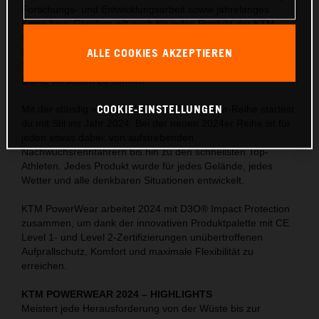
Forschungs- und Entwicklungsarbeit sowie jahrelanges
Know-how. Gleiches gilt auch für jedes Produkt der KTM
PowerWear-Kollektion. 2024 freut sich KTM, die neue KTM
ALLE COOKIES AKZEPTIEREN
PowerWear mit den brandneuen Kollektionen RALLY PRO,
TERRA ADV PRO, KTM TEAM WEAR und 30 YEARS OF
DUKE vorstellen zu können.
COOKIE-EINSTELLUNGEN
Mit der ständig wachsenden KTM PowerWear-Reihe startest
du mit Stil ins Jahr 2024. Bei der neuen 2024er Reihe ist für
jeden etwas dabei: von aufstrebenden
Nachwuchsrennfahrern bis hin zu den schnellsten Top-
Athleten. Jedes Produkt wurde für jedes Gelände, jedes
Wetter und alle denkbaren Situationen entwickelt.
KTM PowerWear arbeitet 2024 mit D3O® Impact Protection
zusammen, um dank der innovativen Produktpalette mit CE
Level 1- und Level 2-Zertifizierungen unübertroffenen
Aufprallschutz, Komfort und maximale Flexibilität zu
erreichen.
KTM POWERWEAR 2024
–
HIGHLIGHTS
Meistert jede Herausforderung von der Wüste bis zur