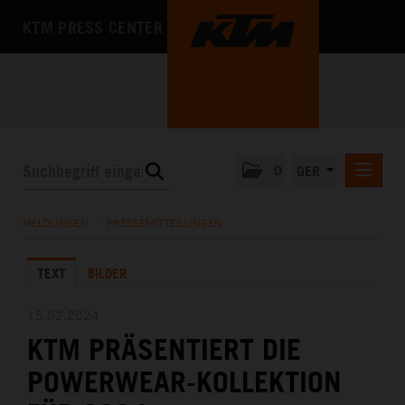
KTM PRESS CENTER
0
GER
PRESSEMITTEILUNGEN
MELDUNGEN
/
PRESSEMITTEILUNGEN
KTM MOTOHALL
TEXT
BILDER
MEDIA
DAS UNTERNEHMEN
15.02.2024
KTM PRÄSENTIERT DIE
POWERWEAR-KOLLEKTION