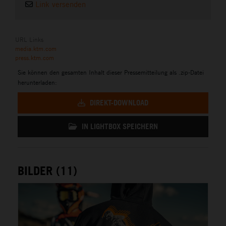
Link versenden
URL Links
media.ktm.com
press.ktm.com
Sie können den gesamten Inhalt dieser Pressemitteilung als .zip-Datei
herunterladen:
DIREKT-DOWNLOAD
IN LIGHTBOX SPEICHERN
BILDER (11)