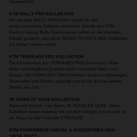
Hauseinfahrt
KTM RALLY PRO KOLLEKTION
Die neueste RALLY PRO-Reihe wurde für das
anspruchsvollste Gelände entwickelt. Mithilfe des KTM
Factory Racing Rally-Teams wurde selbst an die kleinsten
Details gedacht, was diese READY TO RACE Rally-Kollektion
zur bisher besten macht.
KTM TERRA ADV PRO KOLLEKTION
Die Kombination aus TERRA ADV PRO-Jacke und -Hose
bietet unschlagbare Qualität sowie innovative Ideen und
Details. Die TERRA ADV PRO-Kollektion ist aus erstklassigen
Materialien und Stoffen gefertigt und bringt dich bei jedem
Wetter ans Ziel.
30 YEARS OF DUKE KOLLEKTION
Ikone mit Attitüde – wir feiern 30 YEARS OF DUKE. Diese
Kollektion bietet lockeren Stil mit dem nötigen Schutz und ist
ein Muss für alle Fans der KTM DUKE.
KTM POWERWEAR CASUAL & ACCESSORIES 2024
–
HIGHLIGHTS