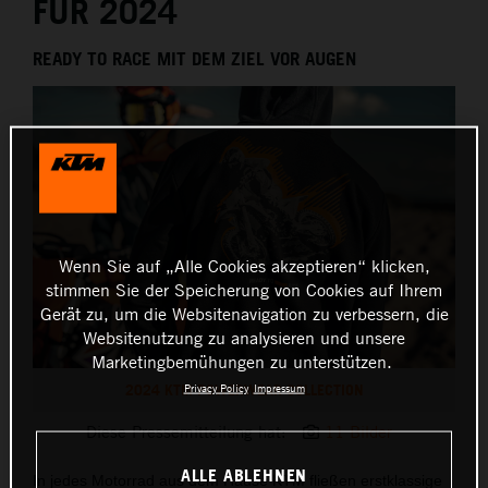
FÜR 2024
READY TO RACE MIT DEM ZIEL VOR AUGEN
Wenn Sie auf „Alle Cookies akzeptieren“ klicken,
stimmen Sie der Speicherung von Cookies auf Ihrem
Gerät zu, um die Websitenavigation zu verbessern, die
Websitenutzung zu analysieren und unsere
Marketingbemühungen zu unterstützen.
2024 KTM POWERWEAR COLLECTION
Privacy Policy
Impressum
Diese Pressemitteilung hat:
11 Bilder
ALLE ABLEHNEN
In jedes Motorrad aus dem Hause KTM fließen erstklassige