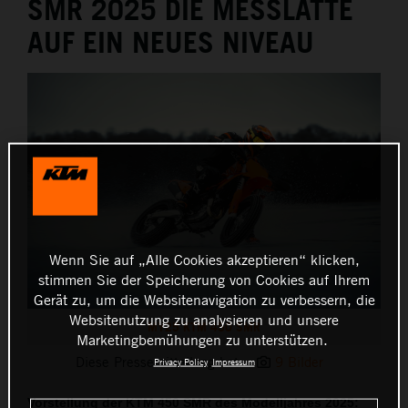
SMR 2025 DIE MESSLATTE
AUF EIN NEUES NIVEAU
Wenn Sie auf „Alle Cookies akzeptieren“ klicken,
stimmen Sie der Speicherung von Cookies auf Ihrem
Gerät zu, um die Websitenavigation zu verbessern, die
Websitenutzung zu analysieren und unsere
MY25 KTM 450 SMR
Marketingbemühungen zu unterstützen.
Diese Pressemitteilung hat:
9 Bilder
Privacy Policy
Impressum
Vorstellung der KTM 450 SMR des Modelljahres 2025: