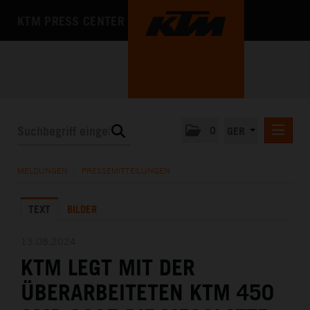
KTM PRESS CENTER
0
GER
PRESSEMITTEILUNGEN
MELDUNGEN
/
PRESSEMITTEILUNGEN
KTM MOTOHALL
TEXT
BILDER
MEDIA
DAS UNTERNEHMEN
13.08.2024
KTM LEGT MIT DER
ÜBERARBEITETEN KTM 450