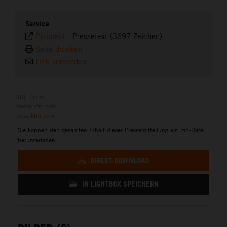
Service
Plaintext
-
Pressetext (3697 Zeichen)
Seite drucken
Link versenden
URL Links
media.ktm.com
press.ktm.com
Sie können den gesamten Inhalt dieser Pressemitteilung als .zip-Datei
herunterladen:
DIREKT-DOWNLOAD
IN LIGHTBOX SPEICHERN