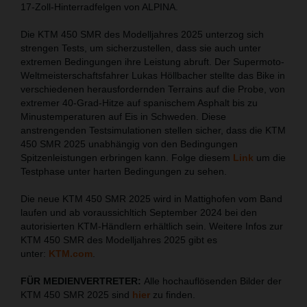
17-Zoll-Hinterradfelgen von ALPINA.
Die KTM 450 SMR des Modelljahres 2025 unterzog sich
strengen Tests, um sicherzustellen, dass sie auch unter
extremen Bedingungen ihre Leistung abruft. Der Supermoto-
Weltmeisterschaftsfahrer Lukas Höllbacher stellte das Bike in
verschiedenen herausfordernden Terrains auf die Probe, von
extremer 40-Grad-Hitze auf spanischem Asphalt bis zu
Minustemperaturen auf Eis in Schweden. Diese
anstrengenden Testsimulationen stellen sicher, dass die KTM
450 SMR 2025 unabhängig von den Bedingungen
Spitzenleistungen erbringen kann. Folge diesem
Link
um die
Testphase unter harten Bedingungen zu sehen.
Die neue KTM 450 SMR 2025 wird in Mattighofen vom Band
laufen und ab voraussichltich September 2024 bei den
autorisierten KTM-Händlern erhältlich sein. Weitere Infos zur
KTM 450 SMR des Modelljahres 2025 gibt es
unter:
KTM.com
.
FÜR MEDIENVERTRETER:
Alle hochauflösenden Bilder der
KTM 450 SMR 2025 sind
hier
zu finden.