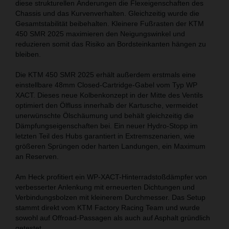
diese strukturellen Änderungen die Flexeigenschaften des
Chassis und das Kurvenverhalten. Gleichzeitig wurde die
Gesamtstabilität beibehalten. Kleinere Fußrasten der KTM
450 SMR 2025 maximieren den Neigungswinkel und
reduzieren somit das Risiko an Bordsteinkanten hängen zu
bleiben.
Die KTM 450 SMR 2025 erhält außerdem erstmals eine
einstellbare 48mm Closed-Cartridge-Gabel vom Typ WP
XACT. Dieses neue Kolbenkonzept in der Mitte des Ventils
optimiert den Ölfluss innerhalb der Kartusche, vermeidet
unerwünschte Ölschäumung und behält gleichzeitig die
Dämpfungseigenschaften bei. Ein neuer Hydro-Stopp im
letzten Teil des Hubs garantiert in Extremszenarien, wie
größeren Sprüngen oder harten Landungen, ein Maximum
an Reserven.
Am Heck profitiert ein WP-XACT-Hinterradstoßdämpfer von
verbesserter Anlenkung mit erneuerten Dichtungen und
Verbindungsbolzen mit kleinerem Durchmesser. Das Setup
stammt direkt vom KTM Factory Racing Team und wurde
sowohl auf Offroad-Passagen als auch auf Asphalt gründlich
getestet.