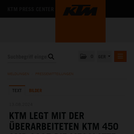
KTM PRESS CENTER
0
GER
PRESSEMITTEILUNGEN
MELDUNGEN
/
PRESSEMITTEILUNGEN
KTM MOTOHALL
TEXT
BILDER
MEDIA
DAS UNTERNEHMEN
13.08.2024
KTM LEGT MIT DER
ÜBERARBEITETEN KTM 450