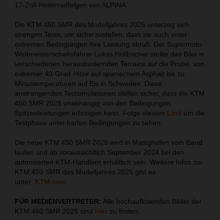
17-Zoll-Hinterradfelgen von ALPINA.
Die KTM 450 SMR des Modelljahres 2025 unterzog sich
strengen Tests, um sicherzustellen, dass sie auch unter
extremen Bedingungen ihre Leistung abruft. Der Supermoto-
Weltmeisterschaftsfahrer Lukas Höllbacher stellte das Bike in
verschiedenen herausfordernden Terrains auf die Probe, von
extremer 40-Grad-Hitze auf spanischem Asphalt bis zu
Minustemperaturen auf Eis in Schweden. Diese
anstrengenden Testsimulationen stellen sicher, dass die KTM
450 SMR 2025 unabhängig von den Bedingungen
Spitzenleistungen erbringen kann. Folge diesem
Link
um die
Testphase unter harten Bedingungen zu sehen.
Die neue KTM 450 SMR 2025 wird in Mattighofen vom Band
laufen und ab voraussichltich September 2024 bei den
autorisierten KTM-Händlern erhältlich sein. Weitere Infos zur
KTM 450 SMR des Modelljahres 2025 gibt es
unter:
KTM.com
.
FÜR MEDIENVERTRETER:
Alle hochauflösenden Bilder der
KTM 450 SMR 2025 sind
hier
zu finden.