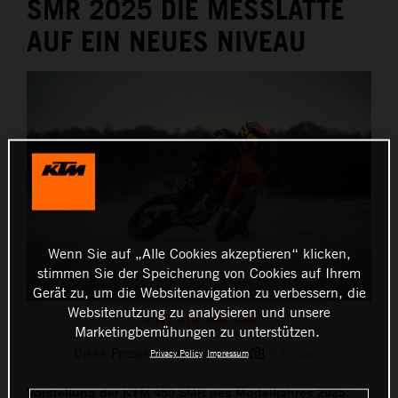
SMR 2025 DIE MESSLATTE
AUF EIN NEUES NIVEAU
Wenn Sie auf „Alle Cookies akzeptieren“ klicken,
stimmen Sie der Speicherung von Cookies auf Ihrem
Gerät zu, um die Websitenavigation zu verbessern, die
Websitenutzung zu analysieren und unsere
MY25 KTM 450 SMR
Marketingbemühungen zu unterstützen.
Diese Pressemitteilung hat:
9 Bilder
Privacy Policy
Impressum
Vorstellung der KTM 450 SMR des Modelljahres 2025: