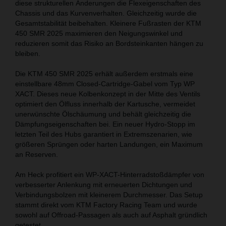
diese strukturellen Änderungen die Flexeigenschaften des
Chassis und das Kurvenverhalten. Gleichzeitig wurde die
Gesamtstabilität beibehalten. Kleinere Fußrasten der KTM
450 SMR 2025 maximieren den Neigungswinkel und
reduzieren somit das Risiko an Bordsteinkanten hängen zu
bleiben.
Die KTM 450 SMR 2025 erhält außerdem erstmals eine
einstellbare 48mm Closed-Cartridge-Gabel vom Typ WP
XACT. Dieses neue Kolbenkonzept in der Mitte des Ventils
optimiert den Ölfluss innerhalb der Kartusche, vermeidet
unerwünschte Ölschäumung und behält gleichzeitig die
Dämpfungseigenschaften bei. Ein neuer Hydro-Stopp im
letzten Teil des Hubs garantiert in Extremszenarien, wie
größeren Sprüngen oder harten Landungen, ein Maximum
an Reserven.
Am Heck profitiert ein WP-XACT-Hinterradstoßdämpfer von
verbesserter Anlenkung mit erneuerten Dichtungen und
Verbindungsbolzen mit kleinerem Durchmesser. Das Setup
stammt direkt vom KTM Factory Racing Team und wurde
sowohl auf Offroad-Passagen als auch auf Asphalt gründlich
getestet.