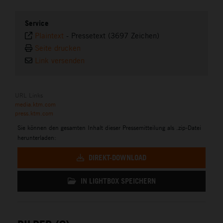
Service
Plaintext
-
Pressetext (3697 Zeichen)
Seite drucken
Link versenden
URL Links
media.ktm.com
press.ktm.com
Sie können den gesamten Inhalt dieser Pressemitteilung als .zip-Datei
herunterladen:
DIREKT-DOWNLOAD
IN LIGHTBOX SPEICHERN