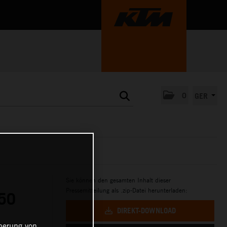
0
GER
Sie können den gesamten Inhalt dieser
Pressemitteilung als .zip-Datei herunterladen:
50
DIREKT-DOWNLOAD
cherung von