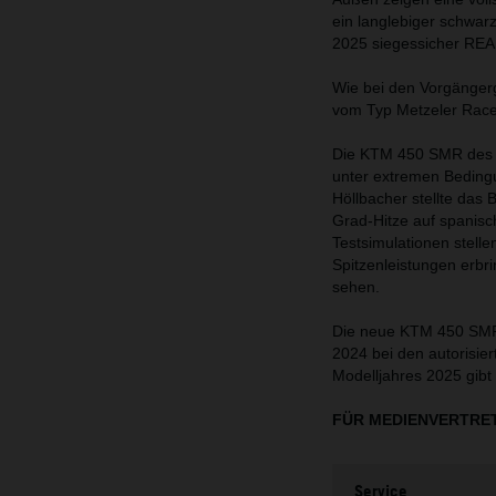
ein langlebiger schwar
2025 siegessicher RE
Wie bei den Vorgänger
vom Typ Metzeler Racet
Die KTM 450 SMR des Mo
unter extremen Bedingu
Höllbacher stellte das
Grad-Hitze auf spanis
Testsimulationen stel
Spitzenleistungen erb
sehen.
Die neue KTM 450 SMR 
2024 bei den autorisie
Modelljahres 2025 gibt
FÜR MEDIENVERTRE
Service