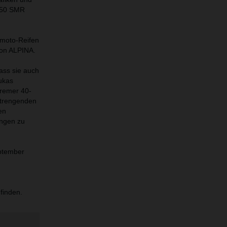
 450 SMR
moto-Reifen
von ALPINA.
ass sie auch
ukas
tremer 40-
strengenden
en
ungen zu
eptember
finden.