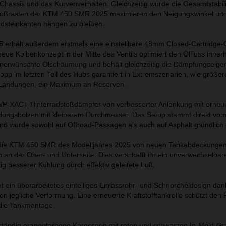
Chassis und das Kurvenverhalten. Gleichzeitig wurde die Gesamtstabili
 Fußrasten der KTM 450 SMR 2025 maximieren den Neigungswinkel und
rdsteinkanten hängen zu bleiben.
erhält außerdem erstmals eine einstellbare 48mm Closed-Cartridge
ue Kolbenkonzept in der Mitte des Ventils optimiert den Ölfluss inner
unerwünschte Ölschäumung und behält gleichzeitig die Dämpfungseige
opp im letzten Teil des Hubs garantiert in Extremszenarien, wie größe
 Landungen, ein Maximum an Reserven.
n WP-XACT-Hinterradstoßdämpfer von verbesserter Anlenkung mit erneu
dungsbolzen mit kleinerem Durchmesser. Das Setup stammt direkt v
d wurde sowohl auf Offroad-Passagen als auch auf Asphalt gründlich 
t die KTM 450 SMR des Modelljahres 2025 von neuen Tankabdeckungen 
 an der Ober- und Unterseite. Dies verschafft ihr ein unverwechselba
ig besserer Kühlung durch effektiv geleitete Luft.
t ein überarbeitetes einteiliges Einlassrohr- und Schnorcheldesign dan
ion jegliche Verformung. Eine erneuerte Kraftstofftankrolle schützt de
 die Tankmontage.
ständig orangefarbene Karosserie mit roten und schwarzen In-Mold-Gr