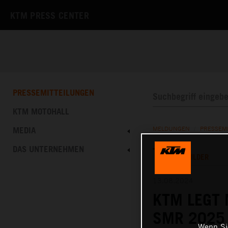
KTM PRESS CENTER
PRESSEMITTEILUNGEN
KTM MOTOHALL
MEDIA
MELDUNGEN
/
PRESSEM
DAS UNTERNEHMEN
TEXT
BILDER
13.08.2024
KTM LEGT 
SMR 2025 
Wenn Sie