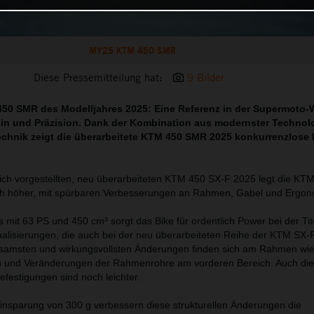
MY25 KTM 450 SMR
Diese Pressemitteilung hat:
9 Bilder
450 SMR des Modelljahres 2025: Eine Referenz in der Supermoto-W
alin und Präzision. Dank der Kombination aus modernster Technol
chnik zeigt die überarbeitete KTM 450 SMR 2025 konkurrenzlose 
lich vorgestellten, neu überarbeiteten KTM 450 SX-F 2025 legt die K
ch höher, mit spürbaren Verbesserungen an Rahmen, Gabel und Ergon
it 63 PS und 450 cm³ sorgt das Bike für ordentlich Power bei der Tit
ktualisierungen, die auch bei der neu überarbeiteten Reihe der KTM SX
tsamsten und wirkungsvollsten Änderungen finden sich am Rahmen wie
en und Veränderungen der Rahmenrohre am vorderen Bereich. Auch die
festigungen sind noch leichter.
nsparung von 300 g verbessern diese strukturellen Änderungen die