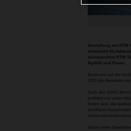
Vorstellung der KTM 
entwickelt für Adren
rennerprobter KTM-Te
Agilität und Power.
Basierend auf der kürz
2025 die Messlatte no
Dank des SOHC-Motors m
profitiert von vielen A
finden sind. Die bedeu
sichtbaren Ausschnitt
Hinterradstoßdämpferbe
Neben einer Gewichtsei