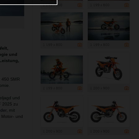
1 199 x 800
1 199 x 800
1 199 x 800
1 199 x 800
elt,
ogie und
Leistung,
TM 450 SMR
omie.
1 199 x 800
1 200 x 900
eljagd und
-F 2025 zu
der, mit
 Motor- und
1 200 x 900
1 200 x 900