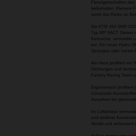
Flexeigenschaften des 
beibehalten. Kleinere
somit das Risiko an Bo
Die KTM 450 SMR 2025 
Typ WP XACT. Dieses ne
Kartusche, vermeidet 
bei. Ein neuer Hydro-St
Sprüngen oder harten
Am Heck profitiert ei
Dichtungen und Verbin
Factory Racing Team un
Ergonomisch profitier
Composite-Kunststoffen
Aussehen bei gleichzeit
Im Lufteinlass vermeide
und steiferer Konstrukt
Abrieb und verbessert
Außen zeigen eine voll