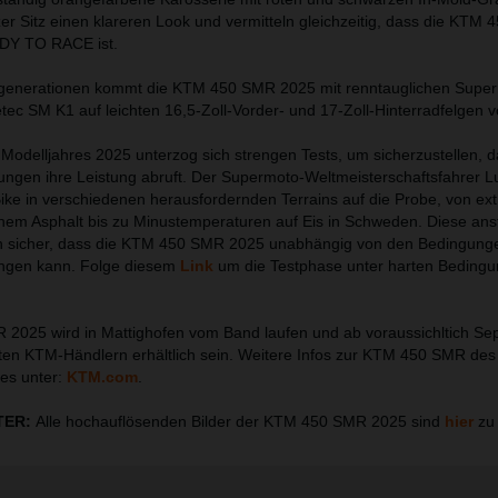
zer Sitz einen klareren Look und vermitteln gleichzeitig, dass die KTM
ADY TO RACE ist.
generationen kommt die KTM 450 SMR 2025 mit renntauglichen Super
ec SM K1 auf leichten 16,5-Zoll-Vorder- und 17-Zoll-Hinterradfelgen 
delljahres 2025 unterzog sich strengen Tests, um sicherzustellen, d
ngen ihre Leistung abruft. Der Supermoto-Weltmeisterschaftsfahrer L
 Bike in verschiedenen herausfordernden Terrains auf die Probe, von ex
chem Asphalt bis zu Minustemperaturen auf Eis in Schweden. Diese an
len sicher, dass die KTM 450 SMR 2025 unabhängig von den Bedingung
ringen kann. Folge diesem
Link
um die Testphase unter harten Beding
2025 wird in Mattighofen vom Band laufen und ab voraussichltich S
rten KTM-Händlern erhältlich sein. Weitere Infos zur KTM 450 SMR des
 es unter:
KTM.com
.
TER:
Alle hochauflösenden Bilder der KTM 450 SMR 2025 sind
hier
zu 