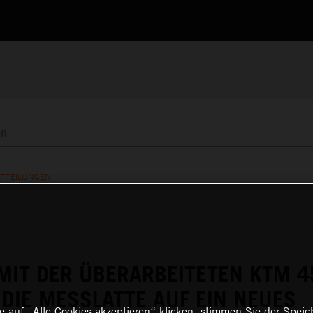
ITTEILUNGEN
MIT DER ÜBERARBEITETEN KTM 4
DIE MESSLATTE AUF EIN NEUES
 auf „Alle Cookies akzeptieren“ klicken, stimmen Sie der Spei