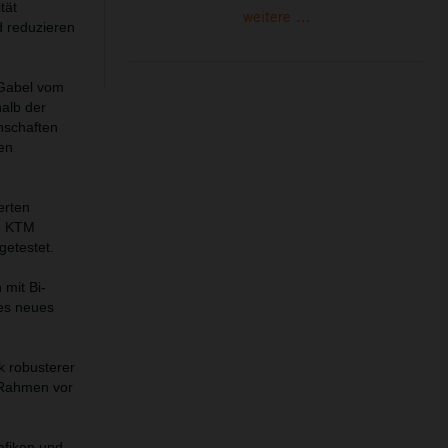
tät
weitere ...
 reduzieren
-Gabel vom
halb der
nschaften
ren
erten
om KTM
getestet.
mit Bi-
res neues
k robusterer
n Rahmen vor
afiken und