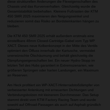
diese strukturellen Änderungen die Flexeigenschaften des
Chassis und das Kurvenverhalten. Gleichzeitig wurde die
Gesamtstabilität beibehalten. Kleinere Fußrasten der KTM
450 SMR 2025 maximieren den Neigungswinkel und
reduzieren somit das Risiko an Bordsteinkanten hängen zu
bleiben.
Die KTM 450 SMR 2025 erhält außerdem erstmals eine
einstellbare 48mm Closed-Cartridge-Gabel vom Typ WP
XACT. Dieses neue Kolbenkonzept in der Mitte des Ventils
optimiert den Ölfluss innerhalb der Kartusche, vermeidet
unerwünschte Ölschäumung und behält gleichzeitig die
Dämpfungseigenschaften bei. Ein neuer Hydro-Stopp im
letzten Teil des Hubs garantiert in Extremszenarien, wie
größeren Sprüngen oder harten Landungen, ein Maximum
an Reserven.
Am Heck profitiert ein WP-XACT-Hinterradstoßdämpfer von
verbesserter Anlenkung mit erneuerten Dichtungen und
Verbindungsbolzen mit kleinerem Durchmesser. Das Setup
stammt direkt vom KTM Factory Racing Team und wurde
sowohl auf Offroad-Passagen als auch auf Asphalt gründlich
getestet.