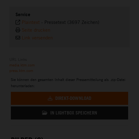
Service
Plaintext
-
Pressetext (3697 Zeichen)
Seite drucken
Link versenden
URL Links
media.ktm.com
press.ktm.com
Sie können den gesamten Inhalt dieser Pressemitteilung als .zip-Datei
herunterladen:
DIREKT-DOWNLOAD
IN LIGHTBOX SPEICHERN