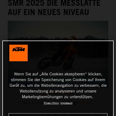
SMR 2025 DIE MESSLATTE
AUF EIN NEUES NIVEAU
Wenn Sie auf „Alle Cookies akzeptieren“ klicken,
stimmen Sie der Speicherung von Cookies auf Ihrem
Gerät zu, um die Websitenavigation zu verbessern, die
Websitenutzung zu analysieren und unsere
MY25 KTM 450 SMR
Marketingbemühungen zu unterstützen.
Diese Pressemitteilung hat:
9 Bilder
Privacy Policy
Impressum
Vorstellung der KTM 450 SMR des Modelljahres 2025: