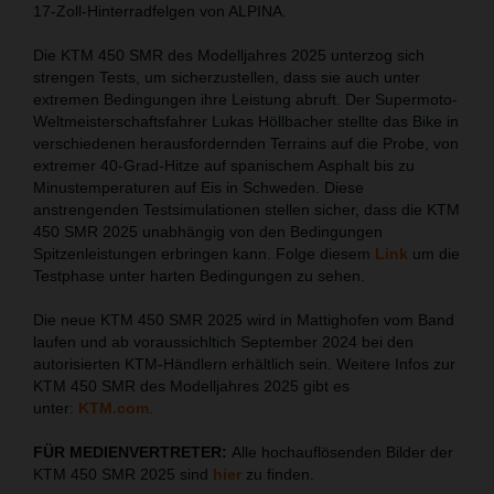
17-Zoll-Hinterradfelgen von ALPINA.
Die KTM 450 SMR des Modelljahres 2025 unterzog sich
strengen Tests, um sicherzustellen, dass sie auch unter
extremen Bedingungen ihre Leistung abruft. Der Supermoto-
Weltmeisterschaftsfahrer Lukas Höllbacher stellte das Bike in
verschiedenen herausfordernden Terrains auf die Probe, von
extremer 40-Grad-Hitze auf spanischem Asphalt bis zu
Minustemperaturen auf Eis in Schweden. Diese
anstrengenden Testsimulationen stellen sicher, dass die KTM
450 SMR 2025 unabhängig von den Bedingungen
Spitzenleistungen erbringen kann. Folge diesem
Link
um die
Testphase unter harten Bedingungen zu sehen.
Die neue KTM 450 SMR 2025 wird in Mattighofen vom Band
laufen und ab voraussichltich September 2024 bei den
autorisierten KTM-Händlern erhältlich sein. Weitere Infos zur
KTM 450 SMR des Modelljahres 2025 gibt es
unter:
KTM.com
.
FÜR MEDIENVERTRETER:
Alle hochauflösenden Bilder der
KTM 450 SMR 2025 sind
hier
zu finden.