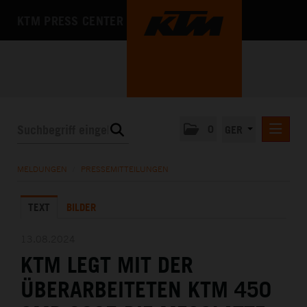
KTM PRESS CENTER
0
GER
PRESSEMITTEILUNGEN
MELDUNGEN
/
PRESSEMITTEILUNGEN
KTM MOTOHALL
TEXT
BILDER
MEDIA
DAS UNTERNEHMEN
13.08.2024
KTM LEGT MIT DER
ÜBERARBEITETEN KTM 450