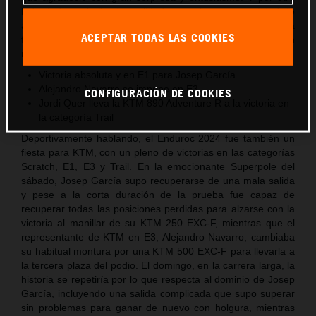
lado, todo un baño de multitudes con las gran cantidad de
aficionados que se acercaron a la carpa de KTM para
ACEPTAR TODAS LAS COOKIES
felicitar y hacerse fotos con el campeón, que no cesó ni un
momento de firmar autógrafos a todos los presentes.
Victoria absoluta y en E1 para Josep García
Alejandro Navarro se impone en E3
CONFIGURACIÓN DE COOKIES
Jordi Quer lleva la KTM 890 Adventure R a la victoria en
la categoría Trail
Deportivamente hablando, el Enduroc 2024 fue también un
fiesta para KTM, con un pleno de victorias en las categorías
Scratch, E1, E3 y Trail. En la emocionante Superpole del
sábado, Josep García supo recuperarse de una mala salida
y pese a la corta duración de la prueba fue capaz de
recuperar todas las posiciones perdidas para alzarse con la
victoria al manillar de su KTM 250 EXC-F, mientras que el
representante de KTM en E3, Alejandro Navarro, cambiaba
su habitual montura por una KTM 500 EXC-F para llevarla a
la tercera plaza del podio. El domingo, en la carrera larga, la
historia se repetiría por lo que respecta al dominio de Josep
García, incluyendo una salida complicada que supo superar
sin problemas para ganar de nuevo con holgura, mientras