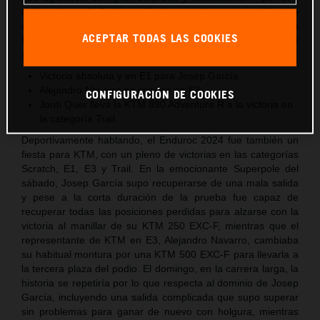
lado, todo un baño de multitudes con las gran cantidad de
aficionados que se acercaron a la carpa de KTM para
ACEPTAR TODAS LAS COOKIES
felicitar y hacerse fotos con el campeón, que no cesó ni un
momento de firmar autógrafos a todos los presentes.
Victoria absoluta y en E1 para Josep García
Alejandro Navarro se impone en E3
CONFIGURACIÓN DE COOKIES
Jordi Quer lleva la KTM 890 Adventure R a la victoria en
la categoría Trail
Deportivamente hablando, el Enduroc 2024 fue también un
fiesta para KTM, con un pleno de victorias en las categorías
Scratch, E1, E3 y Trail. En la emocionante Superpole del
sábado, Josep García supo recuperarse de una mala salida
y pese a la corta duración de la prueba fue capaz de
recuperar todas las posiciones perdidas para alzarse con la
victoria al manillar de su KTM 250 EXC-F, mientras que el
representante de KTM en E3, Alejandro Navarro, cambiaba
su habitual montura por una KTM 500 EXC-F para llevarla a
la tercera plaza del podio. El domingo, en la carrera larga, la
historia se repetiría por lo que respecta al dominio de Josep
García, incluyendo una salida complicada que supo superar
sin problemas para ganar de nuevo con holgura, mientras