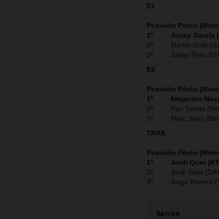
E1
Posición Piloto (Moto
1º Josep García 
2º Martín Gual (G
3º Josep Pintó (G
E3
Posición Piloto (Moto
1º Alejandro Nava
2º Pau Tomás (Bet
3º Marc Sans (Bet
TRAIL
Posición Piloto (Moto
1º Jordi Quer (K
2º Jordi Vidal (GA
3º Jorge Remiro (
Service