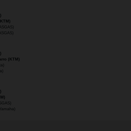
)
(KTM)
ASGAS)
ASGAS)
)
rro (KTM)
a)
a)
)
TM)
SGAS)
Yamaha)