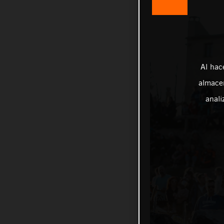
Al hac
almacen
anali