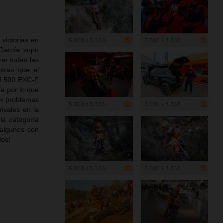
victorias en
5 000 x 3 333
5 000 x 3 333
 García supo
ar todas las
ntras que el
TM 500 EXC-F
ía por lo que
in problemas
5 000 x 3 333
5 000 x 3 333
ivales en la
la categoría
 algunos con
dos!
5 000 x 3 333
5 000 x 3 333