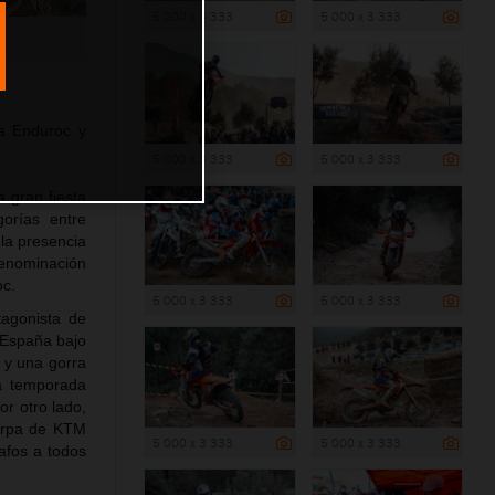
5 000 x 3 333
5 000 x 3 333
a Enduroc y
5 000 x 3 333
5 000 x 3 333
 gran fiesta
gorías entre
 la presencia
denominación
oc.
5 000 x 3 333
5 000 x 3 333
tagonista de
 España bajo
 y una gorra
ta temporada
or otro lado,
carpa de KTM
5 000 x 3 333
5 000 x 3 333
afos a todos