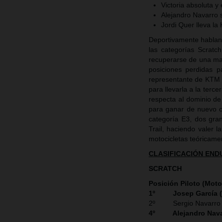
Victoria absoluta 
Alejandro Navarro
Jordi Quer lleva la
Deportivamente habland
las categorías Scratc
recuperarse de una mal
posiciones perdidas p
representante de KTM 
para llevarla a la terce
respecta al dominio d
para ganar de nuevo c
categoría E3, dos gra
Trail, haciendo valer 
motocicletas teóricame
CLASIFICACIÓN END
SCRATCH
Posición Piloto (Moto
1º Josep García 
2º Sergio Navarro 
4º Alejandro Nava