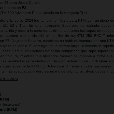
y en E1 para Josep García
 se impone en E3
 KTM 890 Adventure R a la victoria en la categoría Trail
o, el Enduroc 2024 fue también un fiesta para KTM, con un pleno de 
h, E1, E3 y Trail. En la emocionante Superpole del sábado, Josep
a salida y pese a la corta duración de la prueba fue capaz de recuper
ara alzarse con la victoria al manillar de su KTM 250 EXC-F, mie
en E3, Alejandro Navarro, cambiaba su habitual montura por una K
ra plaza del podio. El domingo, en la carrera larga, la historia se repetir
e Josep García, incluyendo una salida complicada que supo superar s
on holgura, mientras que Alejandro Navarro se imponía a todos sus r
ndes resultados refrendados por la gran actuación de Jordi Quer en 
las cualidades de la KTM 890 Adventure R frente a todos sus rivales,
nte más adecuadas al duro escenario de la Enduroc. ¡Felicidades a to
UROC 2024
)
(KTM)
(Husqvarna)
rro (KTM)