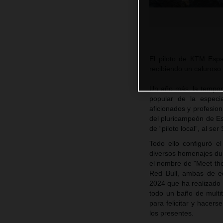
El piloto de KTM Esp
recibiendo un caluroso
Un año más, la tempora
popular de la especia
aficionados y profesion
del pluricampeón de E
de “piloto local”, al s
Todo ello configuró e
diversos homenajes dur
el nombre de "Meet the
Red Bull, ambas de ed
2024 que ha realizado 
todo un baño de multi
para felicitar y hacer
los presentes.