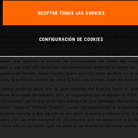
Josep García_EnduRoc 2024
ACEPTAR TODAS LAS COOKIES
Este comunicado de prensa tiene:
32 Imágenes
aña culmina una temporada de ensueño, imponiéndose en la clásic
CONFIGURACIÓN DE COOKIES
 homenaje por parte de la marca y los aficionados
da nacional de Enduro se cierra con la celebración del Enduroc, esta
lidad que aglutina a cientos de participantes de todas las cate
ales, y que este año ha tenido una connotación especial al contar con
spaña y del Mundo Josep García, quien además entra de lleno en la 
er Súria, la población donde se ubica la finca Les Comes, sede del Endur
l marco perfecto para que la gran estrella del Enduro fuera el pro
ante la jornada del sábado. Uno, el organizado por el equipo de KTM
 Champion", en el que se le hizo entrega de una camiseta Alpinestars
ición especial “Perfect Season”, como agradecimiento a la perfec
el piloto naranja y que agradeció con gran sorpresa y entusiasmo. Y p
tudes con las gran cantidad de aficionados que se acercaron a la 
se fotos con el campeón, que no cesó ni un momento de firmar autógr