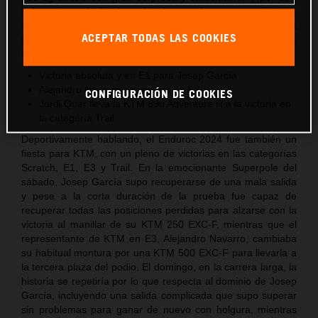
lado, todo un baño de multitudes con las gran cantidad de
aficionados que se acercaron a la carpa de KTM para
ACEPTAR TODAS LAS COOKIES
felicitar y hacerse fotos con el campeón, que no cesó ni un
momento de firmar autógrafos a todos los presentes.
Victoria absoluta y en E1 para Josep García
Alejandro Navarro se impone en E3
CONFIGURACIÓN DE COOKIES
Jordi Quer lleva la KTM 890 Adventure R a la victoria en
la categoría Trail
Deportivamente hablando, el Enduroc 2024 fue también un
fiesta para KTM, con un pleno de victorias en las categorías
Scratch, E1, E3 y Trail. En la emocionante Superpole del
sábado, Josep García supo recuperarse de una mala salida
y pese a la corta duración de la prueba fue capaz de
recuperar todas las posiciones perdidas para alzarse con la
victoria al manillar de su KTM 250 EXC-F, mientras que el
representante de KTM en E3, Alejandro Navarro, cambiaba
su habitual montura por una KTM 500 EXC-F para llevarla a
la tercera plaza del podio. El domingo, en la carrera larga, la
historia se repetiría por lo que respecta al dominio de Josep
García, incluyendo una salida complicada que supo superar
sin problemas para ganar de nuevo con holgura, mientras