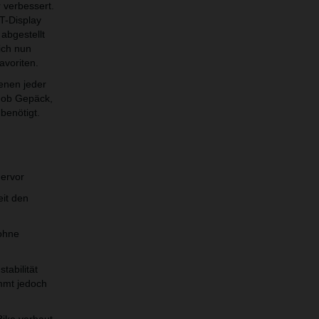
verbessert.
T-Display
abgestellt
ich nun
avoriten.
enen jeder
 ob Gepäck,
benötigt.
hervor
eit den
ohne
tabilität
mmt jedoch