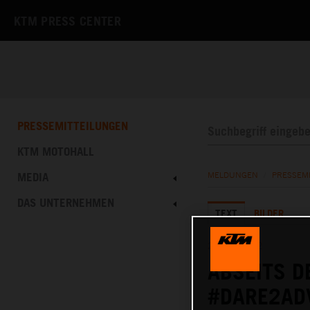
KTM PRESS CENTER
PRESSEMITTEILUNGEN
KTM MOTOHALL
MEDIA
MELDUNGEN
/
PRESSEM
DAS UNTERNEHMEN
TEXT
BILDER
20.12.2022
ABSEITS D
#DARE2AD