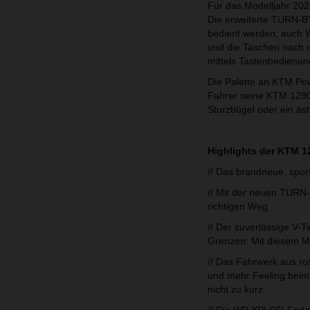
Für das Modelljahr 20
Die erweiterte TURN-B
bedient werden; auch W
und die Taschen nach 
mittels Tastenbedienun
Die Palette an KTM Po
Fahrer seine KTM 1290
Sturzbügel oder ein äst
Highlights der KTM 
// Das brandneue, spor
// Mit der neuen TURN-
richtigen Weg
// Der zuverlässige V
Grenzen: Mit diesem Mo
// Das Fahrwerk aus ros
und mehr Feeling beim
nicht zu kurz.