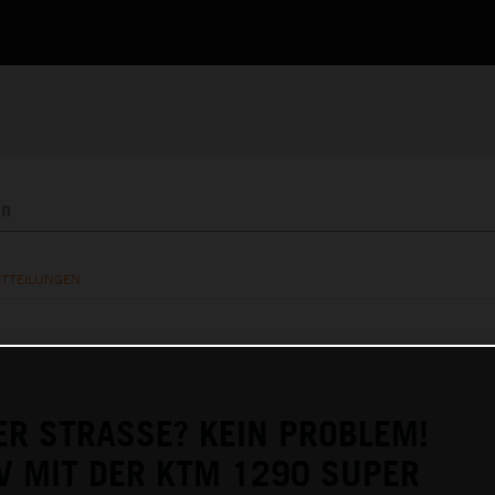
ITTEILUNGEN
ER STRASSE? KEIN PROBLEM!
V MIT DER KTM 1290 SUPER