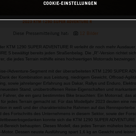
COOKIE-EINSTELLUNGEN
2023 KTM 1290 SUPER ADVENTURE R
Diese Pressemitteilung hat:
12 Bilder
n der KTM 1290 SUPER ADVENTURE R verleiht dir noch mehr Ausdauer
 bewältigt bereits jeden Straßenbelag. Die „R“-Version richtet sic
er, die jedes Terrain mithilfe eines hochwertigen Motorrads bezwingen 
eise-/Adventure-Segment mit der überarbeiteten KTM 1290 SUPER 
ank der Kombination aus Leistung, niedrigem Gewicht, Offroad-Agilit
g, sowie jahrelanger Erfahrung aus Dakar, Rallys und Enduro, Elektr
euesten Stand, unübertroffenen Reise-Eigenschaften und markantem 
r Fahrer, die ein ganz bestimmtes Bike brauchten: Ein Motorrad, das al
 für jedes Terrain gemacht ist. Für das Modelljahr 2023 deuten eine n
tion in weiß und der charakteristische Rahmen auf das Rennsporterbe 
 des Fortschritts des Unternehmens in diesem Sektor, sowie der Fors
 Wettbewerbsgedanken konnte sich die KTM 1290 SUPER ADVENTURE
d-Bereich behaupten. Dieses Modell, das jedes Terrain mühelos bezwi
Motor. Dessen neuste Ausführung spart 1,6 kg an Gewicht und leistet