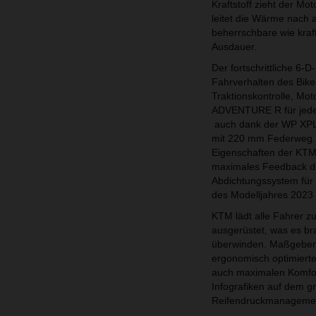
Kraftstoff zieht der M
leitet die Wärme nach
beherrschbare wie kraf
Ausdauer.
Der fortschrittliche 6
Fahrverhalten des Bikes
Traktionskontrolle, Mo
ADVENTURE R für jeden 
auch dank der WP XPLO
mit 220 mm Federweg. 
Eigenschaften der KTM
maximales Feedback du
Abdichtungssystem fü
des Modelljahres 2023 
KTM lädt alle Fahrer
ausgerüstet, was es bra
überwinden. Maßgebend 
ergonomisch optimierte,
auch maximalen Komfort
Infografiken auf dem 
Reifendruckmanagemen