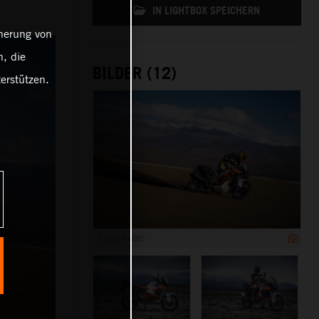
IN LIGHTBOX SPEICHERN
cherung von
, die
BILDER (12)
erstützen.
1 200 x 800