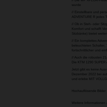
// Die WP XPLOR-Federu
wurde
// Einstellbare und pe
ADVENTURE R jedes Ter
// Ob in Steh- oder S
Komfort und schafft Ve
Sitzbänke) bietet weite
// Ein komplettes Adv
beleuchteten Schalter,
fortschrittlicher und 
// Auch die robusten 2
Die KTM 1290 SUPER A
Jetzt gibt es keine A
Dezember 2022 bei auto
und erlebe MIT VOL
Hochauflösende Bilder 
Weitere Informatione