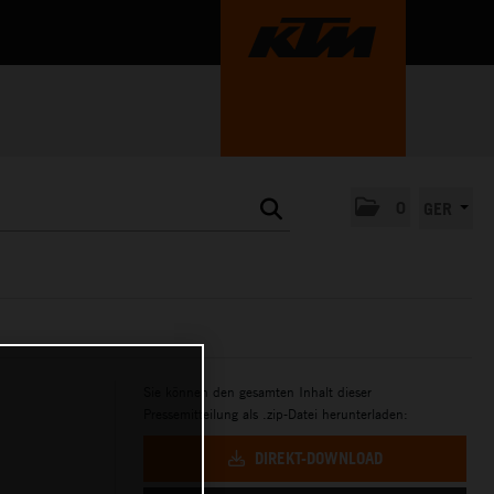
0
GER
Sie können den gesamten Inhalt dieser
Pressemitteilung als .zip-Datei herunterladen:
DIREKT-DOWNLOAD