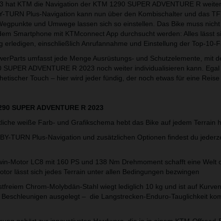
23 hat KTM die Navigation der KTM 1290 SUPER ADVENTURE R weiter 
Y-TURN Plus-Navigation kann nun über den Kombischalter und das TF
egpunkte und Umwege lassen sich so einstellen. Das Bike muss nicht 
dem Smartphone mit KTMconnect App durchsucht werden: Alles lässt s
g erledigen, einschließlich Anrufannahme und Einstellung der Top-10-F
werParts umfasst jede Menge Ausrüstungs- und Schutzelemente, mit d
 SUPER ADVENTURE R 2023 noch weiter individualisieren kann. Egal
hetischer Touch – hier wird jeder fündig, der noch etwas für eine Reise 
1290 SUPER ADVENTURE R 2023
tliche weiße Farb- und Grafikschema hebt das Bike auf jedem Terrain 
BY-TURN Plus-Navigation und zusätzlichen Optionen findest du jederz
-Twin-Motor LC8 mit 160 PS und 138 Nm Drehmoment schafft eine Welt 
tor lässt sich jedes Terrain unter allen Bedingungen bezwingen
tfreiem Chrom-Molybdän-Stahl wiegt lediglich 10 kg und ist auf Kurvens
 Beschleunigen ausgelegt – die Langstrecken-Enduro-Tauglichkeit ko