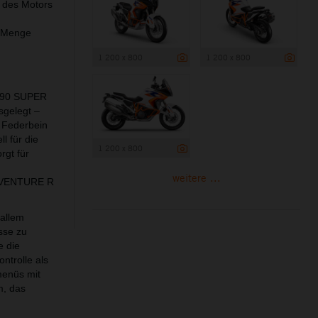
m des Motors
e Menge
1 200 x 800
1 200 x 800
 1290 SUPER
sgelegt –
 Federbein
 für die
1 200 x 800
gt für
weitere ...
ADVENTURE R
allem
sse zu
e die
ntrolle als
menüs mit
m, das