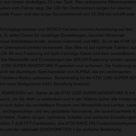
otor aus einem dreiteiligen 23-Liter-Tank. Das verbesserte Wärmesyste
 außen vom Fahrer weg. Die 138 Nm Drehmoment sorgen für ebenso
tvolle Power und das lange Serviceintervall von 15.000 km schafft jed
-D-Schräglagensensor von BOSCH hat eine enorme Auswirkung auf das
. Er liefert Daten für unzählige Einstellungen, darunter Motorrad-
torrad-Stabilitätskontrolle, diverse Fahrmodi und ABS. So ist die KTM
Untergrund perfekt vorbereitet. Das Bike ist auf optimale Traktion au
R 48-mm-Federung mit Split-Cartridge-Gabel und dem einstellbaren
Die Werkstoffe und Einstellungen der XPLOR-Federung wurden speziell
 1290 SUPER ADVENTURE R getestet und verfeinert. Die Federung sor
rch die Aluminium-Speichenräder von ALPINA, die ein verbessertes
r Tubeless-Reifen aufweisen. Serienmäßig ist die KTM 1290 SUPER 
mit einer Bridgestone AX41-Bereifung bestückt.
 zu #DARE2ADV ein. Daher ist die KTM 1290 SUPER ADVENTURE R mit 
ucht, um die Welt zu entdecken und in der Wildnis sicher alle Hinderni
sind dabei die verstellbare Position von Windschild und Lenker, sowi
 leichtgewichtige und neu gestaltete Karosserie, die sowohl perfekte Ko
 bietet. Zudem sorgen optimierte Schalter und einfache Einstellungs
großen 7-Zoll-TFT-Farbdisplay, das KTM RACE ON Funkschlüsselsyste
t und der optionale QUICKSHIFTER + für einfache Bedienung.