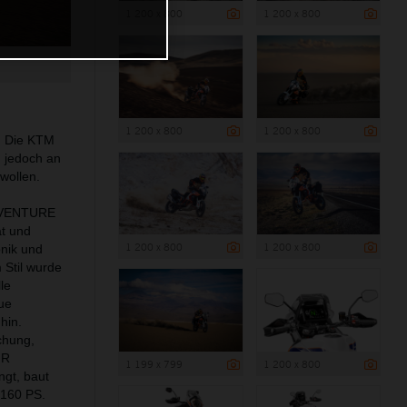
1 200 x 800
1 200 x 800
1 200 x 800
1 200 x 800
. Die KTM
h jedoch an
wollen.
ADVENTURE
ät und
1 200 x 800
1 200 x 800
onik und
Stil wurde
le
eue
hin.
chung,
 R
1 199 x 799
1 200 x 800
ngt, baut
 160 PS.