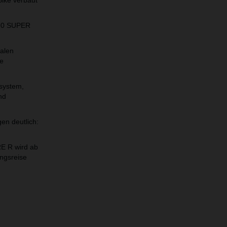
Bike verbaut
290 SUPER
alen
ne
system,
nd
en deutlich:
E R wird ab
ngsreise