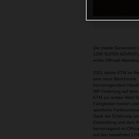
Die zweite Generatio
1290 SUPER ADVENTURE S
echte Offroad-Abenteur
2021 setzte KTM im R
eine neue Benchmark. D
hervorragendem Handlin
WP-Federung auf dem n
KTM zur ersten Wahl fü
Fähigkeiten besitzt und
sportliche Farbkombina
Dank der Erfahrung und
Entwicklung und dem
hervorragend im Offroa
auf den bewährten LC8-