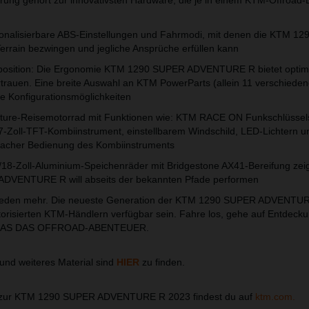
ng gehört zur innovativsten Hardware, die je in einem KTM-Offroad-
rsonalisierbare ABS-Einstellungen und Fahrmodi, mit denen die KTM 1
rain bezwingen und jegliche Ansprüche erfüllen kann
itzposition: Die Ergonomie KTM 1290 SUPER ADVENTURE R bietet optim
rtrauen. Eine breite Auswahl an KTM PowerParts (allein 11 verschiede
re Konfigurationsmöglichkeiten
enture-Reisemotorrad mit Funktionen wie: KTM RACE ON Funkschlüssel
 7-Zoll-TFT-Kombiinstrument, einstellbarem Windschild, LED-Lichtern u
einfacher Bedienung des Kombiinstruments
1/18-Zoll-Aluminium-Speichenräder mit Bridgestone AX41-Bereifung zeig
DVENTURE R will abseits der bekannten Pfade performen
usreden mehr. Die neueste Generation der KTM 1290 SUPER ADVENTUR
risierten KTM-Händlern verfügbar sein. Fahre los, gehe auf Entdecku
LGAS DAS OFFROAD-ABENTEUER.
und weiteres Material sind
HIER
zu finden.
n zur KTM 1290 SUPER ADVENTURE R 2023 findest du auf
ktm.com.