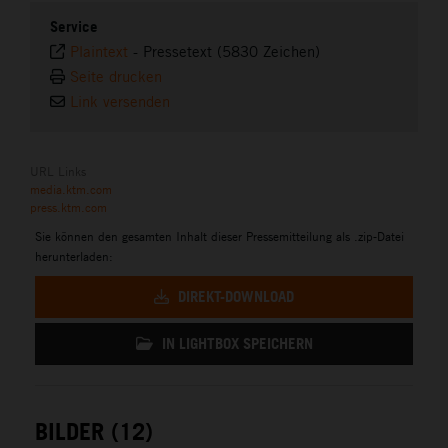
Service
Plaintext
-
Pressetext (5830 Zeichen)
Seite drucken
Link versenden
URL Links
media.ktm.com
press.ktm.com
Sie können den gesamten Inhalt dieser Pressemitteilung als .zip-Datei
herunterladen:
DIREKT-DOWNLOAD
IN LIGHTBOX SPEICHERN
BILDER (12)