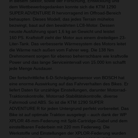
in diesem Sektor, sowie der Forschung, Entwicklung und
dem Wettbewerbsgedanken konnte sich die KTM 1290
SUPER ADVENTURE R hervorragend im Offroad-Bereich
behaupten. Dieses Modell, das jedes Terrain mühelos
bezwingt, baut auf den bewährten LC8-Motor. Dessen
neuste Ausführung spart 1,6 kg an Gewicht und leistet
160 PS. Kraftstoff zieht der Motor aus einem dreiteiligen 23-
Liter-Tank. Das verbesserte Wärmesystem des Motors leitet
die Wärme nach außen vom Fahrer weg. Die 138 Nm
Drehmoment sorgen für ebenso beherrschbare wie kraftvolle
Power und das lange Serviceintervall von 15.000 km schafft
jede Menge Ausdauer.
Der fortschrittliche 6-D-Schräglagensensor von BOSCH hat
eine enorme Auswirkung auf das Fahrverhalten des Bikes. Er
liefert Daten für unzählige Einstellungen, darunter Motorrad-
Traktionskontrolle, Motorrad-Stabilitätskontrolle, diverse
Fahrmodi und ABS. So ist die KTM 1290 SUPER
ADVENTURE R für jeden Untergrund perfekt vorbereitet. Das
Bike ist auf optimale Traktion ausgelegt – auch dank der WP
XPLOR 48-mm-Federung mit Split-Cartridge-Gabel und dem
einstellbaren Federbein mit 220 mm Federweg. Die
Werkstoffe und Einstellungen der XPLOR-Federung wurden