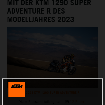
MIT DER KTM 1290 SUPER
ADVENTURE R DES
MODELLJAHRES 2023
2023 KTM 1290 SUPER ADVENTURE R
Diese Pressemitteilung hat:
12 Bilder