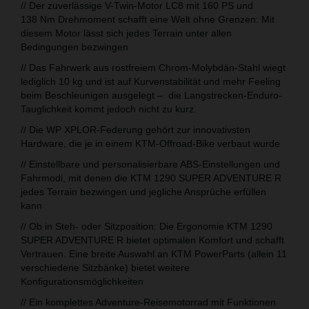
// Der zuverlässige V-Twin-Motor LC8 mit 160 PS und
138 Nm Drehmoment schafft eine Welt ohne Grenzen: Mit
diesem Motor lässt sich jedes Terrain unter allen
Bedingungen bezwingen
// Das Fahrwerk aus rostfreiem Chrom-Molybdän-Stahl wiegt
lediglich 10 kg und ist auf Kurvenstabilität und mehr Feeling
beim Beschleunigen ausgelegt – die Langstrecken-Enduro-
Tauglichkeit kommt jedoch nicht zu kurz.
// Die WP XPLOR-Federung gehört zur innovativsten
Hardware, die je in einem KTM-Offroad-Bike verbaut wurde
// Einstellbare und personalisierbare ABS-Einstellungen und
Fahrmodi, mit denen die KTM 1290 SUPER ADVENTURE R
jedes Terrain bezwingen und jegliche Ansprüche erfüllen
kann
// Ob in Steh- oder Sitzposition: Die Ergonomie KTM 1290
SUPER ADVENTURE R bietet optimalen Komfort und schafft
Vertrauen. Eine breite Auswahl an KTM PowerParts (allein 11
verschiedene Sitzbänke) bietet weitere
Konfigurationsmöglichkeiten
// Ein komplettes Adventure-Reisemotorrad mit Funktionen