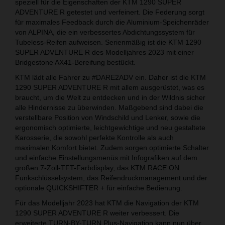
speziell für die Eigenschaften der KTM 1290 SUPER
ADVENTURE R getestet und verfeinert. Die Federung sorgt
für maximales Feedback durch die Aluminium-Speichenräder
von ALPINA, die ein verbessertes Abdichtungssystem für
Tubeless-Reifen aufweisen. Serienmäßig ist die KTM 1290
SUPER ADVENTURE R des Modelljahres 2023 mit einer
Bridgestone AX41-Bereifung bestückt.
KTM lädt alle Fahrer zu #DARE2ADV ein. Daher ist die KTM
1290 SUPER ADVENTURE R mit allem ausgerüstet, was es
braucht, um die Welt zu entdecken und in der Wildnis sicher
alle Hindernisse zu überwinden. Maßgebend sind dabei die
verstellbare Position von Windschild und Lenker, sowie die
ergonomisch optimierte, leichtgewichtige und neu gestaltete
Karosserie, die sowohl perfekte Kontrolle als auch
maximalen Komfort bietet. Zudem sorgen optimierte Schalter
und einfache Einstellungsmenüs mit Infografiken auf dem
großen 7-Zoll-TFT-Farbdisplay, das KTM RACE ON
Funkschlüsselsystem, das Reifendruckmanagement und der
optionale QUICKSHIFTER + für einfache Bedienung.
Für das Modelljahr 2023 hat KTM die Navigation der KTM
1290 SUPER ADVENTURE R weiter verbessert. Die
erweiterte TURN-BY-TURN Plus-Navigation kann nun über