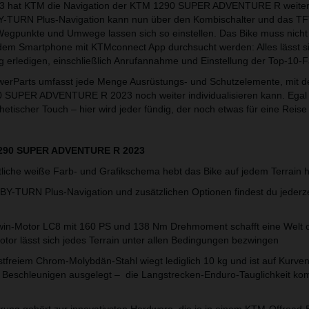
23 hat KTM die Navigation der KTM 1290 SUPER ADVENTURE R weiter 
Y-TURN Plus-Navigation kann nun über den Kombischalter und das TF
egpunkte und Umwege lassen sich so einstellen. Das Bike muss nicht 
dem Smartphone mit KTMconnect App durchsucht werden: Alles lässt s
g erledigen, einschließlich Anrufannahme und Einstellung der Top-10-F
werParts umfasst jede Menge Ausrüstungs- und Schutzelemente, mit d
 SUPER ADVENTURE R 2023 noch weiter individualisieren kann. Egal
hetischer Touch – hier wird jeder fündig, der noch etwas für eine Reise 
1290 SUPER ADVENTURE R 2023
tliche weiße Farb- und Grafikschema hebt das Bike auf jedem Terrain 
BY-TURN Plus-Navigation und zusätzlichen Optionen findest du jederz
-Twin-Motor LC8 mit 160 PS und 138 Nm Drehmoment schafft eine Welt 
tor lässt sich jedes Terrain unter allen Bedingungen bezwingen
tfreiem Chrom-Molybdän-Stahl wiegt lediglich 10 kg und ist auf Kurvens
 Beschleunigen ausgelegt – die Langstrecken-Enduro-Tauglichkeit ko