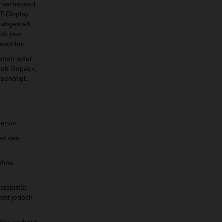
verbessert.
T-Display
abgestellt
ich nun
avoriten.
enen jeder
 ob Gepäck,
benötigt.
hervor
eit den
ohne
tabilität
mmt jedoch