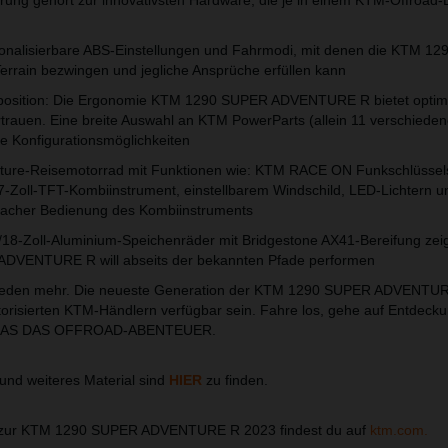
ng gehört zur innovativsten Hardware, die je in einem KTM-Offroad-
rsonalisierbare ABS-Einstellungen und Fahrmodi, mit denen die KTM 1
rain bezwingen und jegliche Ansprüche erfüllen kann
itzposition: Die Ergonomie KTM 1290 SUPER ADVENTURE R bietet optim
rtrauen. Eine breite Auswahl an KTM PowerParts (allein 11 verschiede
re Konfigurationsmöglichkeiten
enture-Reisemotorrad mit Funktionen wie: KTM RACE ON Funkschlüssel
 7-Zoll-TFT-Kombiinstrument, einstellbarem Windschild, LED-Lichtern u
einfacher Bedienung des Kombiinstruments
1/18-Zoll-Aluminium-Speichenräder mit Bridgestone AX41-Bereifung zeig
DVENTURE R will abseits der bekannten Pfade performen
usreden mehr. Die neueste Generation der KTM 1290 SUPER ADVENTUR
risierten KTM-Händlern verfügbar sein. Fahre los, gehe auf Entdecku
LGAS DAS OFFROAD-ABENTEUER.
und weiteres Material sind
HIER
zu finden.
n zur KTM 1290 SUPER ADVENTURE R 2023 findest du auf
ktm.com.