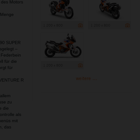
m des Motors
e Menge
1 200 x 800
1 200 x 800
 1290 SUPER
sgelegt –
 Federbein
 für die
1 200 x 800
gt für
weitere ...
ADVENTURE R
allem
sse zu
e die
ntrolle als
menüs mit
m, das