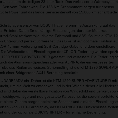
otor aus einem dreiteiligen 23-Liter-Tank. Das verbesserte Wärmesyste
 außen vom Fahrer weg. Die 138 Nm Drehmoment sorgen für ebenso
tvolle Power und das lange Serviceintervall von 15.000 km schafft jed
-D-Schräglagensensor von BOSCH hat eine enorme Auswirkung auf das
. Er liefert Daten für unzählige Einstellungen, darunter Motorrad-
torrad-Stabilitätskontrolle, diverse Fahrmodi und ABS. So ist die KTM
Untergrund perfekt vorbereitet. Das Bike ist auf optimale Traktion au
R 48-mm-Federung mit Split-Cartridge-Gabel und dem einstellbaren
Die Werkstoffe und Einstellungen der XPLOR-Federung wurden speziell
 1290 SUPER ADVENTURE R getestet und verfeinert. Die Federung sor
rch die Aluminium-Speichenräder von ALPINA, die ein verbessertes
r Tubeless-Reifen aufweisen. Serienmäßig ist die KTM 1290 SUPER 
mit einer Bridgestone AX41-Bereifung bestückt.
 zu #DARE2ADV ein. Daher ist die KTM 1290 SUPER ADVENTURE R mit 
ucht, um die Welt zu entdecken und in der Wildnis sicher alle Hinderni
sind dabei die verstellbare Position von Windschild und Lenker, sowi
 leichtgewichtige und neu gestaltete Karosserie, die sowohl perfekte Ko
 bietet. Zudem sorgen optimierte Schalter und einfache Einstellungs
großen 7-Zoll-TFT-Farbdisplay, das KTM RACE ON Funkschlüsselsyste
t und der optionale QUICKSHIFTER + für einfache Bedienung.