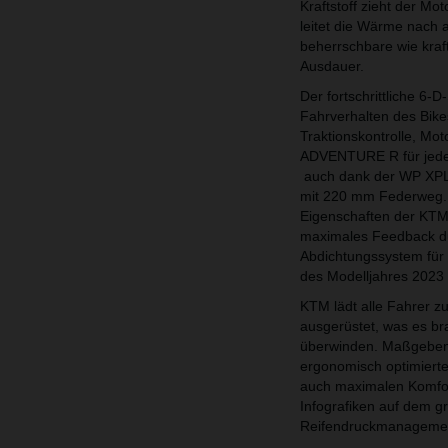
Kraftstoff zieht der M
leitet die Wärme nach
beherrschbare wie kraf
Ausdauer.
Der fortschrittliche 6
Fahrverhalten des Bikes
Traktionskontrolle, Mo
ADVENTURE R für jeden 
auch dank der WP XPLO
mit 220 mm Federweg. 
Eigenschaften der KTM
maximales Feedback du
Abdichtungssystem fü
des Modelljahres 2023 
KTM lädt alle Fahrer
ausgerüstet, was es bra
überwinden. Maßgebend 
ergonomisch optimierte,
auch maximalen Komfort
Infografiken auf dem 
Reifendruckmanagemen