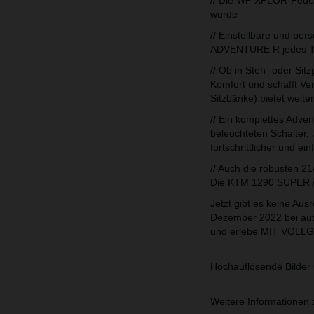
// Die WP XPLOR-Federu
wurde
// Einstellbare und pe
ADVENTURE R jedes Ter
// Ob in Steh- oder S
Komfort und schafft Ve
Sitzbänke) bietet weite
// Ein komplettes Adv
beleuchteten Schalter,
fortschrittlicher und 
// Auch die robusten 2
Die KTM 1290 SUPER A
Jetzt gibt es keine A
Dezember 2022 bei auto
und erlebe MIT VOL
Hochauflösende Bilder 
Weitere Informatione