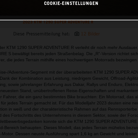
COOKIE-EINSTELLUNGEN
2023 KTM 1290 SUPER ADVENTURE R
Diese Pressemitteilung hat:
12 Bilder
n der KTM 1290 SUPER ADVENTURE R verleiht dir noch mehr Ausdauer
 bewältigt bereits jeden Straßenbelag. Die „R“-Version richtet sic
er, die jedes Terrain mithilfe eines hochwertigen Motorrads bezwingen 
eise-/Adventure-Segment mit der überarbeiteten KTM 1290 SUPER 
ank der Kombination aus Leistung, niedrigem Gewicht, Offroad-Agilit
g, sowie jahrelanger Erfahrung aus Dakar, Rallys und Enduro, Elektr
euesten Stand, unübertroffenen Reise-Eigenschaften und markantem 
r Fahrer, die ein ganz bestimmtes Bike brauchten: Ein Motorrad, das al
 für jedes Terrain gemacht ist. Für das Modelljahr 2023 deuten eine n
tion in weiß und der charakteristische Rahmen auf das Rennsporterbe 
 des Fortschritts des Unternehmens in diesem Sektor, sowie der Fors
 Wettbewerbsgedanken konnte sich die KTM 1290 SUPER ADVENTURE
d-Bereich behaupten. Dieses Modell, das jedes Terrain mühelos bezwi
Motor. Dessen neuste Ausführung spart 1,6 kg an Gewicht und leistet