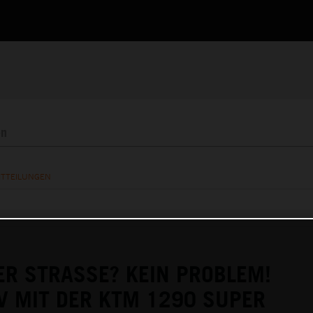
ITTEILUNGEN
ER STRASSE? KEIN PROBLEM!
V MIT DER KTM 1290 SUPER