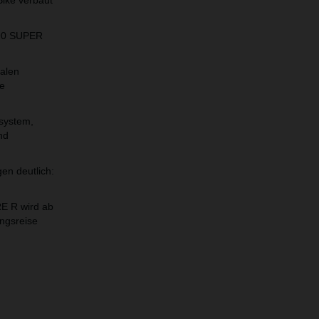
Bike verbaut
290 SUPER
alen
ne
system,
nd
en deutlich:
E R wird ab
ngsreise