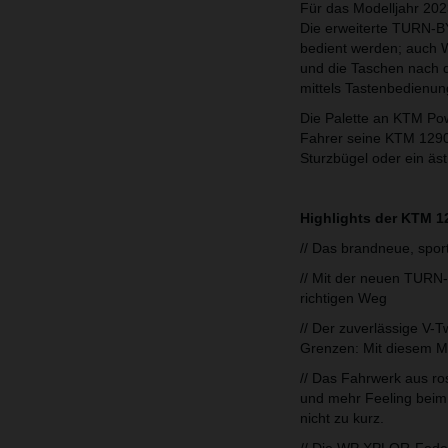
Für das Modelljahr 20
Die erweiterte TURN-B
bedient werden; auch W
und die Taschen nach 
mittels Tastenbedienun
Die Palette an KTM Po
Fahrer seine KTM 1290
Sturzbügel oder ein äst
Highlights der KTM 
// Das brandneue, spor
// Mit der neuen TURN-
richtigen Weg
// Der zuverlässige V
Grenzen: Mit diesem Mo
// Das Fahrwerk aus ros
und mehr Feeling beim
nicht zu kurz.