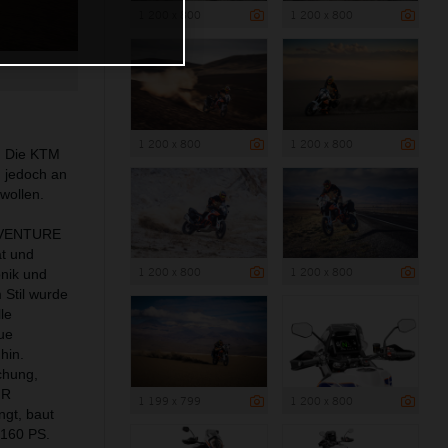
1 200 x 800
1 200 x 800
1 200 x 800
1 200 x 800
. Die KTM
h jedoch an
wollen.
ADVENTURE
ät und
1 200 x 800
1 200 x 800
onik und
Stil wurde
le
eue
hin.
chung,
 R
1 199 x 799
1 200 x 800
ngt, baut
 160 PS.