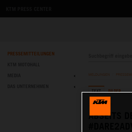
KTM PRESS CENTER
PRESSEMITTEILUNGEN
KTM MOTOHALL
MEDIA
MELDUNGEN
/
PRESSEM
DAS UNTERNEHMEN
TEXT
BILDER
20.12.2022
ABSEITS D
#DARE2AD