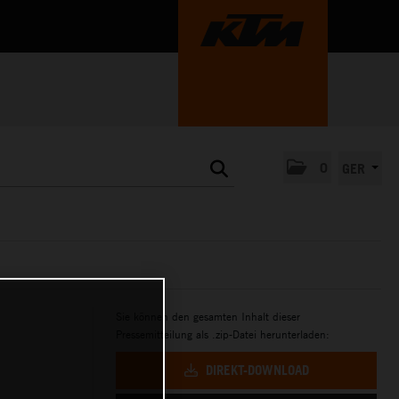
0
GER
Sie können den gesamten Inhalt dieser
Pressemitteilung als .zip-Datei herunterladen:
DIREKT-DOWNLOAD