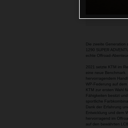
Die zweite Generatio
1290 SUPER ADVENTURE S
echte Offroad-Abenteur
2021 setzte KTM im R
eine neue Benchmark. D
hervorragendem Handlin
WP-Federung auf dem n
KTM zur ersten Wahl fü
Fähigkeiten besitzt und
sportliche Farbkombina
Dank der Erfahrung und
Entwicklung und dem
hervorragend im Offroa
auf den bewährten LC8-