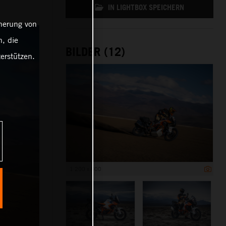
IN LIGHTBOX SPEICHERN
cherung von
, die
BILDER (12)
erstützen.
1 200 x 800