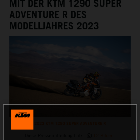
MIT DER KTM 1290 SUPER
ADVENTURE R DES
MODELLJAHRES 2023
2023 KTM 1290 SUPER ADVENTURE R
Diese Pressemitteilung hat:
12 Bilder