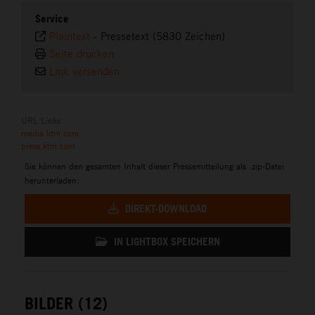
Service
Plaintext
-
Pressetext (5830 Zeichen)
Seite drucken
Link versenden
URL Links
media.ktm.com
press.ktm.com
Sie können den gesamten Inhalt dieser Pressemitteilung als .zip-Datei
herunterladen:
DIREKT-DOWNLOAD
IN LIGHTBOX SPEICHERN
BILDER (12)