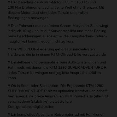
// Der zuverlässige V-Twin-Motor LC8 mit 160 PS und
138 Nm Drehmoment schafft eine Welt ohne Grenzen: Mit
diesem Motor lässt sich jedes Terrain unter allen
Bedingungen bezwingen
// Das Fahrwerk aus rostfreiem Chrom-Molybdän-Stahl wiegt
lediglich 10 kg und ist auf Kurvenstabilität und mehr Feeling
beim Beschleunigen ausgelegt – die Langstrecken-Enduro-
Tauglichkeit kommt jedoch nicht zu kurz.
// Die WP XPLOR-Federung gehört zur innovativsten
Hardware, die je in einem KTM-Offroad-Bike verbaut wurde
// Einstellbare und personalisierbare ABS-Einstellungen und
Fahrmodi, mit denen die KTM 1290 SUPER ADVENTURE R
jedes Terrain bezwingen und jegliche Ansprüche erfüllen
kann
// Ob in Steh- oder Sitzposition: Die Ergonomie KTM 1290
SUPER ADVENTURE R bietet optimalen Komfort und schafft
Vertrauen. Eine breite Auswahl an KTM PowerParts (allein 11
verschiedene Sitzbänke) bietet weitere
Konfigurationsmöglichkeiten
// Ein komplettes Adventure-Reisemotorrad mit Funktionen