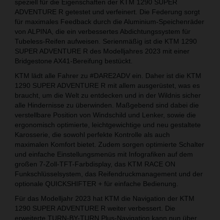
speziell für die Eigenschaften der KTM 1290 SUPER
ADVENTURE R getestet und verfeinert. Die Federung sorgt
für maximales Feedback durch die Aluminium-Speichenräder
von ALPINA, die ein verbessertes Abdichtungssystem für
Tubeless-Reifen aufweisen. Serienmäßig ist die KTM 1290
SUPER ADVENTURE R des Modelljahres 2023 mit einer
Bridgestone AX41-Bereifung bestückt.
KTM lädt alle Fahrer zu #DARE2ADV ein. Daher ist die KTM
1290 SUPER ADVENTURE R mit allem ausgerüstet, was es
braucht, um die Welt zu entdecken und in der Wildnis sicher
alle Hindernisse zu überwinden. Maßgebend sind dabei die
verstellbare Position von Windschild und Lenker, sowie die
ergonomisch optimierte, leichtgewichtige und neu gestaltete
Karosserie, die sowohl perfekte Kontrolle als auch
maximalen Komfort bietet. Zudem sorgen optimierte Schalter
und einfache Einstellungsmenüs mit Infografiken auf dem
großen 7-Zoll-TFT-Farbdisplay, das KTM RACE ON
Funkschlüsselsystem, das Reifendruckmanagement und der
optionale QUICKSHIFTER + für einfache Bedienung.
Für das Modelljahr 2023 hat KTM die Navigation der KTM
1290 SUPER ADVENTURE R weiter verbessert. Die
erweiterte TURN-BY-TURN Plus-Navigation kann nun über