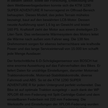
in diesem Sektor, sowie der Forschung, Entwicklung und
dem Wettbewerbsgedanken konnte sich die KTM 1290
SUPER ADVENTURE R hervorragend im Offroad-Bereich
behaupten. Dieses Modell, das jedes Terrain mühelos
bezwingt, baut auf den bewährten LC8-Motor. Dessen
neuste Ausführung spart 1,6 kg an Gewicht und leistet
160 PS. Kraftstoff zieht der Motor aus einem dreiteiligen 23-
Liter-Tank. Das verbesserte Wärmesystem des Motors leitet
die Wärme nach außen vom Fahrer weg. Die 138 Nm
Drehmoment sorgen für ebenso beherrschbare wie kraftvolle
Power und das lange Serviceintervall von 15.000 km schafft
jede Menge Ausdauer.
Der fortschrittliche 6-D-Schräglagensensor von BOSCH hat
eine enorme Auswirkung auf das Fahrverhalten des Bikes. Er
liefert Daten für unzählige Einstellungen, darunter Motorrad-
Traktionskontrolle, Motorrad-Stabilitätskontrolle, diverse
Fahrmodi und ABS. So ist die KTM 1290 SUPER
ADVENTURE R für jeden Untergrund perfekt vorbereitet. Das
Bike ist auf optimale Traktion ausgelegt – auch dank der WP
XPLOR 48-mm-Federung mit Split-Cartridge-Gabel und dem
einstellbaren Federbein mit 220 mm Federweg. Die
Werkstoffe und Einstellungen der XPLOR-Federung wurden