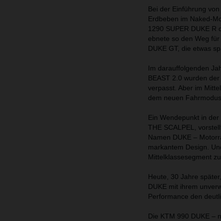
Bei der Einführung v
Erdbeben im Naked-Mot
1290 SUPER DUKE R den
ebnete so den Weg für
DUKE GT, die etwas spä
Im darauffolgenden Ja
BEAST 2.0 wurden der
verpasst. Aber im Mitte
dem neuen Fahrmodu
Ein Wendepunkt in der
THE SCALPEL, vorstellt
Namen DUKE – Motorräd
markantem Design. Und 
Mittelklassesegment zu
Heute, 30 Jahre später
DUKE mit ihrem unverwe
Performance den deutli
Die KTM 990 DUKE – ni