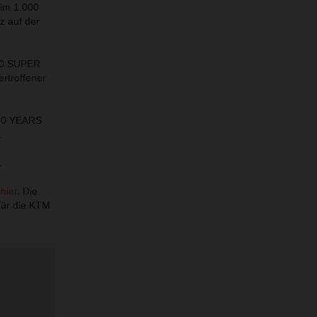
 im 1.000
z auf der
390 SUPER
rtroffener
e 30 YEARS
.
.
s
hier
. Die
für die KTM