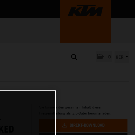
0
GER
Sie können den gesamten Inhalt dieser
Pressemitteilung als .zip-Datei herunterladen:
–
DIREKT-DOWNLOAD
KED