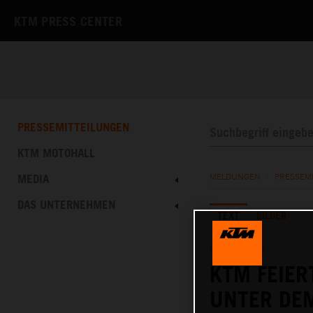
KTM PRESS CENTER
PRESSEMITTEILUNGEN
KTM MOTOHALL
MEDIA
MELDUNGEN
/
PRESSEM
DAS UNTERNEHMEN
TEXT
BILDER
01.02.2024
KTM FEIER
UNTER DEM