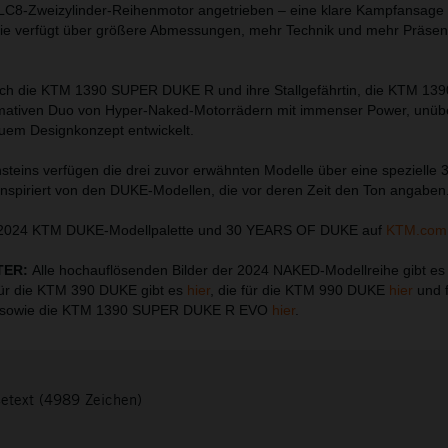
LC8-Zweizylinder-Reihenmotor angetrieben – eine klare Kampfansage
e verfügt über größere Abmessungen, mehr Technik und mehr Präsen
sich die KTM 1390 SUPER DUKE R und ihre Stallgefährtin, die KTM 1
ativen Duo von Hyper-Naked-Motorrädern mit immenser Power, unübe
neuem Designkonzept entwickelt.
nsteins verfügen die drei zuvor erwähnten Modelle über eine speziell
spiriert von den DUKE-Modellen, die vor deren Zeit den Ton angaben
e 2024 KTM DUKE-Modellpalette und 30 YEARS OF DUKE auf
KTM.com
TER:
Alle hochauflösenden Bilder der 2024 NAKED-Modellreihe gibt e
für die KTM 390 DUKE gibt es
hier
, die für die KTM 990 DUKE
hier
und 
sowie die KTM 1390 SUPER DUKE R EVO
hier
.
setext (4989 Zeichen)