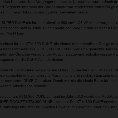
runden Konturen ihrer Vorgängerin ersetzte. Unbewusst wurde damit de
ked-Segment innerhalb der Straßenmotorrad-Modellreihe von KTM gele
es mit mehr Hubraum und Zylindern erweitert wurde.
e SUPER DUKE mit ihrem kraftvollen 990 cm³ LC8 V2-Motor vorgestellt
hte schon bald Kultstatus und ebnete den Weg für den Ableger KT
den Markt kam.
rtschuss für die KTM 690 DUKE, die einmal mehr sämtliche Designkon
cheinanderwirbelte. Die KTM 690 DUKE 2008 war eine geduckte, leistun
unter der Ölwanne verlaufender Auspuffanlage und selbstbewusster Fah
Blaupause für die DUKE-Attitüde dienen.
tunde DUKE-Modelle mit kleinerem Hubraum, bei der die KTM 125 DUK
ese kompakte und dynamische Maschine lieferte reichlich Leistung und
em bewährten DUKE-Charakter. Damit war sie die ideale Basis für zukü
eitere Mittelklasse-Modelle.
evolutionäre KTM 200 DUKE vor, und im Jahr 2013 wurde die Modellpal
NER ROCKET KTM 390 DUKE erweitert. Die KTM 390 DUKE entwickel
en Handlings und ihrer druckvollen Power zum Favoriten unter den urb