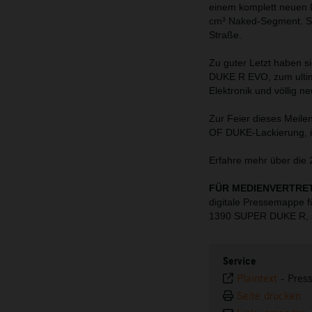
einem komplett neuen 
cm³ Naked-Segment. Si
Straße.
Zu guter Letzt haben 
DUKE R EVO, zum ultim
Elektronik und völlig 
Zur Feier dieses Meile
OF DUKE-Lackierung, in
Erfahre mehr über di
FÜR MEDIENVERTRE
digitale Pressemappe 
1390 SUPER DUKE R, 
Service
Plaintext
-
Pres
Seite drucken