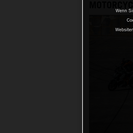
MOTORCYC
Wenn Sie
Coo
Websiten