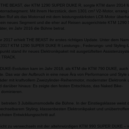
on THE BEAST, der KTM 1290 SUPER DUKE R, sorgte KTM dann 2014 fü
orradsegment. Mit ihrem Herzstück, dem 1301 cm³ V2-Motor, errang
 Ruf als das Motorrad mit dem leistungsstärksten LC8-Motor überh
 ein neues Segment und die eher auf Reisen ausgerichtete KTM 129
ter, im Jahr 2016 die Bühne betrat.
hr 2017 erhielt THE BEAST ihr erstes richtiges Update. Unter dem Na
 2017 KTM 1290 SUPER DUKE R Leistungs-, Federungs- und Styling-
lpunkt stand ihr neues Elektronikpaket mit ausgetüftelten Assistenzsy
s TRACK.
 DUKE-Evolution kam im Jahr 2018, als KTM die KTM 790 DUKE, auch 
e. Das war der Aufbruch in eine neue Ära von Performance und Style
er mit kraftvollem Zweizylinder-Reihenmotor, modernster Elektronik 
darüber hinaus: Es zeigte den festen Entschluss, das Naked Bike-
 dominieren.
, betreten 3 Jubiläumsmodelle die Bühne. In der Einstiegsklasse weist
chselbarem Styling, klassenbesten Elektronikpaket und unübertroffe
chsten Entwicklungsschritt auf.
cht zu verwechseln mit der altehrwürdigen KTM 990 SUPER DUKE – w