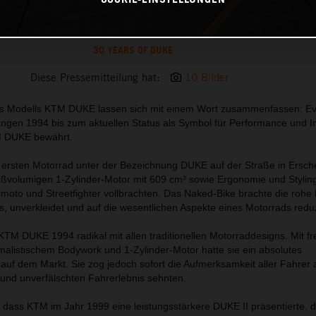
30 YEARS OF DUKE
Diese Pressemitteilung hat:
10 Bilder
des Modells KTM DUKE lassen sich mit einem Wort zusammenfassen: Ev
ngen 1994 bis zum aktuellen Status als Symbol für Performance und I
M DUKE bewährt.
 ersten Motorrad unter der Bezeichnung DUKE auf der Straße in Ersch
oßvolumigen 1-Zylinder-Motor mit 609 cm³ sowie Ergonomie und Styling
oto und Streetfighter vollbrachten. Das Naked-Bike brachte die rohe K
, unverkleidet und auf die wesentlichen Aspekte eines Motorrads reduz
 KTM DUKE 1994 radikal mit allen traditionellen Motorraddesigns. Mit f
malistischem Bodywork und 1-Zylinder-Motor hatte sie ein absolutes
auf dem Markt. Sie zog jedoch sofort die Aufmerksamkeit aller Fahrer a
und unverfälschten Fahrerlebnis sehnten.
, dass KTM im Jahr 1999 eine leistungsstärkere DUKE II präsentierte, d