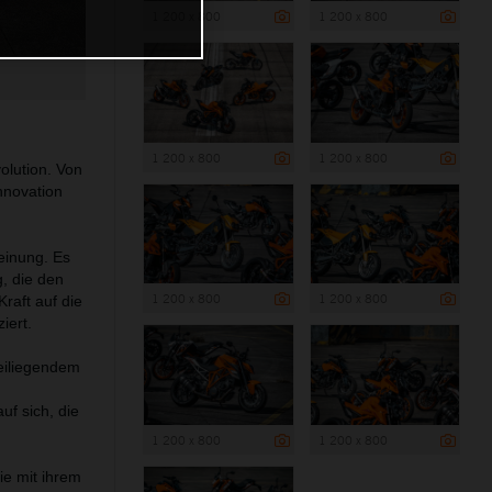
1 200 x 800
1 200 x 800
1 200 x 800
1 200 x 800
olution. Von
nnovation
einung. Es
, die den
1 200 x 800
1 200 x 800
raft auf die
iert.
reiliegendem
uf sich, die
1 200 x 800
1 200 x 800
ie mit ihrem