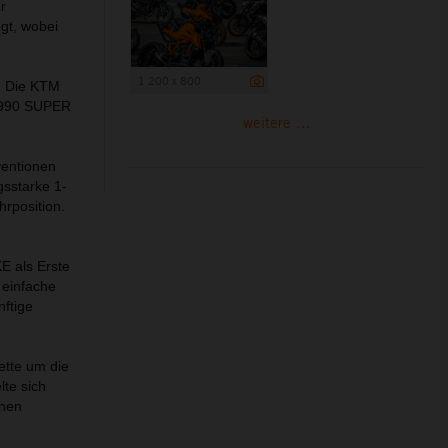
r
gt, wobei
1 200 x 800
. Die KTM
M 990 SUPER
weitere ...
ventionen
gsstarke 1-
rposition.
E als Erste
 einfache
nftige
ette um die
te sich
anen