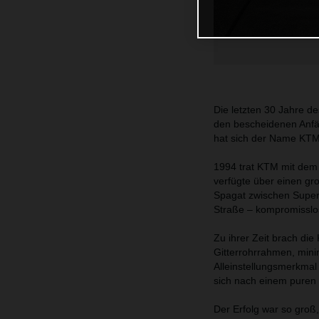
Die letzten 30 Jahre 
den bescheidenen Anfä
hat sich der Name KT
1994 trat KTM mit dem
verfügte über einen gr
Spagat zwischen Superm
Straße – kompromisslos
Zu ihrer Zeit brach die
Gitterrohrrahmen, mini
Alleinstellungsmerkmal 
sich nach einem puren 
Der Erfolg war so groß