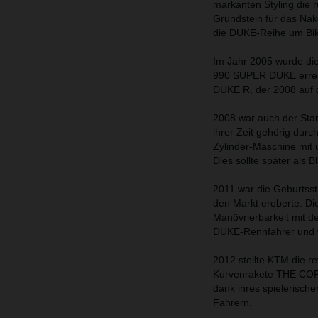
markanten Styling die 
Grundstein für das Na
die DUKE-Reihe um Bik
Im Jahr 2005 wurde di
990 SUPER DUKE erreic
DUKE R, der 2008 auf 
2008 war auch der Sta
ihrer Zeit gehörig dur
Zylinder-Maschine mit 
Dies sollte später als 
2011 war die Geburtss
den Markt eroberte. Di
Manövrierbarkeit mit d
DUKE-Rennfahrer und w
2012 stellte KTM die r
Kurvenrakete THE COR
dank ihres spielerisch
Fahrern.