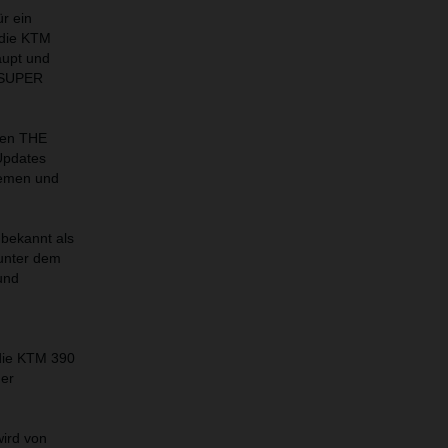
r ein
 die KTM
aupt und
0 SUPER
men THE
Updates
stemen und
bekannt als
 unter dem
und
 die KTM 390
ner
ird von