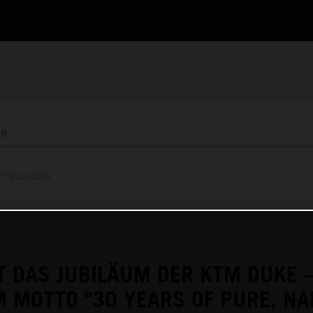
ITTEILUNGEN
T DAS JUBILÄUM DER KTM DUKE 
 MOTTO "30 YEARS OF PURE, NA