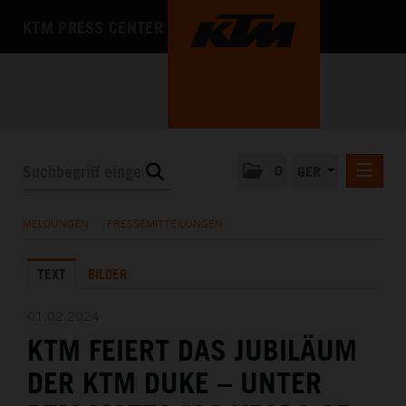
KTM PRESS CENTER
0
GER
PRESSEMITTEILUNGEN
MELDUNGEN
/
PRESSEMITTEILUNGEN
KTM MOTOHALL
TEXT
BILDER
MEDIA
DAS UNTERNEHMEN
01.02.2024
KTM FEIERT DAS JUBILÄUM
DER KTM DUKE – UNTER