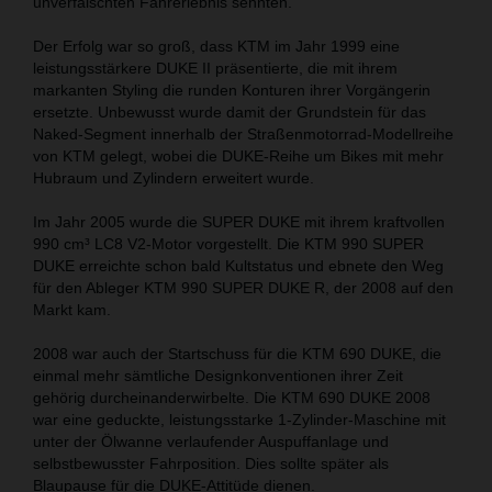
unverfälschten Fahrerlebnis sehnten.
Der Erfolg war so groß, dass KTM im Jahr 1999 eine
leistungsstärkere DUKE II präsentierte, die mit ihrem
markanten Styling die runden Konturen ihrer Vorgängerin
ersetzte. Unbewusst wurde damit der Grundstein für das
Naked-Segment innerhalb der Straßenmotorrad-Modellreihe
von KTM gelegt, wobei die DUKE-Reihe um Bikes mit mehr
Hubraum und Zylindern erweitert wurde.
Im Jahr 2005 wurde die SUPER DUKE mit ihrem kraftvollen
990 cm³ LC8 V2-Motor vorgestellt. Die KTM 990 SUPER
DUKE erreichte schon bald Kultstatus und ebnete den Weg
für den Ableger KTM 990 SUPER DUKE R, der 2008 auf den
Markt kam.
2008 war auch der Startschuss für die KTM 690 DUKE, die
einmal mehr sämtliche Designkonventionen ihrer Zeit
gehörig durcheinanderwirbelte. Die KTM 690 DUKE 2008
war eine geduckte, leistungsstarke 1-Zylinder-Maschine mit
unter der Ölwanne verlaufender Auspuffanlage und
selbstbewusster Fahrposition. Dies sollte später als
Blaupause für die DUKE-Attitüde dienen.