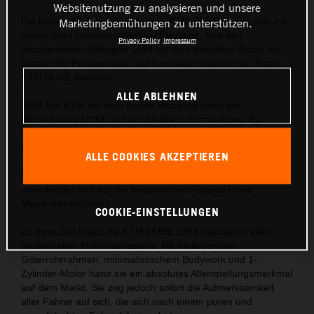
Websitenutzung zu analysieren und unsere
Die letzten 30 Jahre des Modells KTM DUKE lassen sich mit
Marketingbemühungen zu unterstützen.
einem Wort zusammenfassen: Evolution. Von den
Privacy Policy
Impressum
bescheidenen Anfängen 1994 bis zum aktuellen Status als
Symbol für Performance und Innovation hat sich der Name
KTM DUKE bewährt.
ALLE ABLEHNEN
1994 trat KTM mit dem ersten Motorrad unter der
Bezeichnung DUKE auf der Straße in Erscheinung. Es
verfügte über einen großvolumigen 1-Zylinder-Motor mit 609
cm³ sowie Ergonomie und Styling, die den Spagat zwischen
ALLE COOKIES AKZEPTIEREN
Supermoto und Streetfighter vollbrachten. Das Naked-Bike
brachte die rohe Kraft auf die Straße – kompromisslos,
unverkleidet und auf die wesentlichen Aspekte eines
Motorrads reduziert.
COOKIE-EINSTELLUNGEN
Zu ihrer Zeit brach die KTM DUKE 1994 radikal mit allen
traditionellen Motorraddesigns. Mit freiliegendem
Gitterrohrrahmen, minimalistischem Bodywork und 1-
Zylinder-Motor hatte sie ein absolutes Alleinstellungsmerkmal
auf dem Markt. Sie zog jedoch sofort die Aufmerksamkeit
aller Fahrer auf sich, die sich nach einem puren und