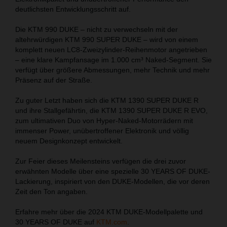
deutlichsten Entwicklungsschritt auf.
Die KTM 990 DUKE – nicht zu verwechseln mit der
altehrwürdigen KTM 990 SUPER DUKE – wird von einem
komplett neuen LC8-Zweizylinder-Reihenmotor angetrieben
– eine klare Kampfansage im 1.000 cm³ Naked-Segment. Sie
verfügt über größere Abmessungen, mehr Technik und mehr
Präsenz auf der Straße.
Zu guter Letzt haben sich die KTM 1390 SUPER DUKE R
und ihre Stallgefährtin, die KTM 1390 SUPER DUKE R EVO,
zum ultimativen Duo von Hyper-Naked-Motorrädern mit
immenser Power, unübertroffener Elektronik und völlig
neuem Designkonzept entwickelt.
Zur Feier dieses Meilensteins verfügen die drei zuvor
erwähnten Modelle über eine spezielle 30 YEARS OF DUKE-
Lackierung, inspiriert von den DUKE-Modellen, die vor deren
Zeit den Ton angaben.
Erfahre mehr über die 2024 KTM DUKE-Modellpalette und
30 YEARS OF DUKE auf
KTM.com
.