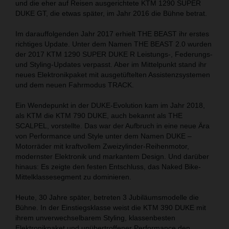
und die eher auf Reisen ausgerichtete KTM 1290 SUPER
DUKE GT, die etwas später, im Jahr 2016 die Bühne betrat.
Im darauffolgenden Jahr 2017 erhielt THE BEAST ihr erstes
richtiges Update. Unter dem Namen THE BEAST 2.0 wurden
der 2017 KTM 1290 SUPER DUKE R Leistungs-, Federungs-
und Styling-Updates verpasst. Aber im Mittelpunkt stand ihr
neues Elektronikpaket mit ausgetüftelten Assistenzsystemen
und dem neuen Fahrmodus TRACK.
Ein Wendepunkt in der DUKE-Evolution kam im Jahr 2018,
als KTM die KTM 790 DUKE, auch bekannt als THE
SCALPEL, vorstellte. Das war der Aufbruch in eine neue Ära
von Performance und Style unter dem Namen DUKE –
Motorräder mit kraftvollem Zweizylinder-Reihenmotor,
modernster Elektronik und markantem Design. Und darüber
hinaus: Es zeigte den festen Entschluss, das Naked Bike-
Mittelklassesegment zu dominieren.
Heute, 30 Jahre später, betreten 3 Jubiläumsmodelle die
Bühne. In der Einstiegsklasse weist die KTM 390 DUKE mit
ihrem unverwechselbarem Styling, klassenbesten
Elektronikpaket und unübertroffener Performance den