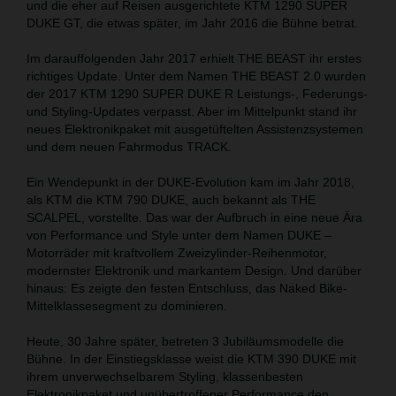
und die eher auf Reisen ausgerichtete KTM 1290 SUPER
DUKE GT, die etwas später, im Jahr 2016 die Bühne betrat.
Im darauffolgenden Jahr 2017 erhielt THE BEAST ihr erstes
richtiges Update. Unter dem Namen THE BEAST 2.0 wurden
der 2017 KTM 1290 SUPER DUKE R Leistungs-, Federungs-
und Styling-Updates verpasst. Aber im Mittelpunkt stand ihr
neues Elektronikpaket mit ausgetüftelten Assistenzsystemen
und dem neuen Fahrmodus TRACK.
Ein Wendepunkt in der DUKE-Evolution kam im Jahr 2018,
als KTM die KTM 790 DUKE, auch bekannt als THE
SCALPEL, vorstellte. Das war der Aufbruch in eine neue Ära
von Performance und Style unter dem Namen DUKE –
Motorräder mit kraftvollem Zweizylinder-Reihenmotor,
modernster Elektronik und markantem Design. Und darüber
hinaus: Es zeigte den festen Entschluss, das Naked Bike-
Mittelklassesegment zu dominieren.
Heute, 30 Jahre später, betreten 3 Jubiläumsmodelle die
Bühne. In der Einstiegsklasse weist die KTM 390 DUKE mit
ihrem unverwechselbarem Styling, klassenbesten
Elektronikpaket und unübertroffener Performance den