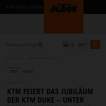
KTM PRESS CENTER
0
GER
PRESSEMITTEILUNGEN
MELDUNGEN
/
PRESSEMITTEILUNGEN
KTM MOTOHALL
TEXT
BILDER
MEDIA
DAS UNTERNEHMEN
01.02.2024
KTM FEIERT DAS JUBILÄUM
DER KTM DUKE – UNTER