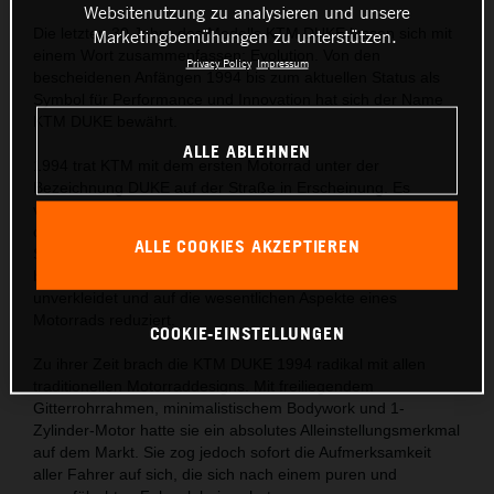
Websitenutzung zu analysieren und unsere
Die letzten 30 Jahre des Modells KTM DUKE lassen sich mit
Marketingbemühungen zu unterstützen.
einem Wort zusammenfassen: Evolution. Von den
Privacy Policy
Impressum
bescheidenen Anfängen 1994 bis zum aktuellen Status als
Symbol für Performance und Innovation hat sich der Name
KTM DUKE bewährt.
ALLE ABLEHNEN
1994 trat KTM mit dem ersten Motorrad unter der
Bezeichnung DUKE auf der Straße in Erscheinung. Es
verfügte über einen großvolumigen 1-Zylinder-Motor mit 609
cm³ sowie Ergonomie und Styling, die den Spagat zwischen
ALLE COOKIES AKZEPTIEREN
Supermoto und Streetfighter vollbrachten. Das Naked-Bike
brachte die rohe Kraft auf die Straße – kompromisslos,
unverkleidet und auf die wesentlichen Aspekte eines
Motorrads reduziert.
COOKIE-EINSTELLUNGEN
Zu ihrer Zeit brach die KTM DUKE 1994 radikal mit allen
traditionellen Motorraddesigns. Mit freiliegendem
Gitterrohrrahmen, minimalistischem Bodywork und 1-
Zylinder-Motor hatte sie ein absolutes Alleinstellungsmerkmal
auf dem Markt. Sie zog jedoch sofort die Aufmerksamkeit
aller Fahrer auf sich, die sich nach einem puren und