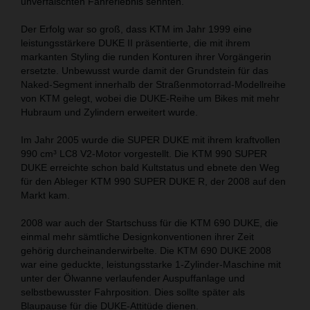
unverfälschten Fahrerlebnis sehnten.
Der Erfolg war so groß, dass KTM im Jahr 1999 eine
leistungsstärkere DUKE II präsentierte, die mit ihrem
markanten Styling die runden Konturen ihrer Vorgängerin
ersetzte. Unbewusst wurde damit der Grundstein für das
Naked-Segment innerhalb der Straßenmotorrad-Modellreihe
von KTM gelegt, wobei die DUKE-Reihe um Bikes mit mehr
Hubraum und Zylindern erweitert wurde.
Im Jahr 2005 wurde die SUPER DUKE mit ihrem kraftvollen
990 cm³ LC8 V2-Motor vorgestellt. Die KTM 990 SUPER
DUKE erreichte schon bald Kultstatus und ebnete den Weg
für den Ableger KTM 990 SUPER DUKE R, der 2008 auf den
Markt kam.
2008 war auch der Startschuss für die KTM 690 DUKE, die
einmal mehr sämtliche Designkonventionen ihrer Zeit
gehörig durcheinanderwirbelte. Die KTM 690 DUKE 2008
war eine geduckte, leistungsstarke 1-Zylinder-Maschine mit
unter der Ölwanne verlaufender Auspuffanlage und
selbstbewusster Fahrposition. Dies sollte später als
Blaupause für die DUKE-Attitüde dienen.