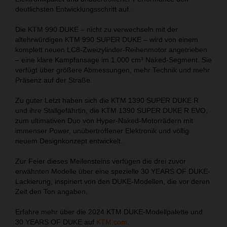
deutlichsten Entwicklungsschritt auf.
Die KTM 990 DUKE – nicht zu verwechseln mit der
altehrwürdigen KTM 990 SUPER DUKE – wird von einem
komplett neuen LC8-Zweizylinder-Reihenmotor angetrieben
– eine klare Kampfansage im 1.000 cm³ Naked-Segment. Sie
verfügt über größere Abmessungen, mehr Technik und mehr
Präsenz auf der Straße.
Zu guter Letzt haben sich die KTM 1390 SUPER DUKE R
und ihre Stallgefährtin, die KTM 1390 SUPER DUKE R EVO,
zum ultimativen Duo von Hyper-Naked-Motorrädern mit
immenser Power, unübertroffener Elektronik und völlig
neuem Designkonzept entwickelt.
Zur Feier dieses Meilensteins verfügen die drei zuvor
erwähnten Modelle über eine spezielle 30 YEARS OF DUKE-
Lackierung, inspiriert von den DUKE-Modellen, die vor deren
Zeit den Ton angaben.
Erfahre mehr über die 2024 KTM DUKE-Modellpalette und
30 YEARS OF DUKE auf
KTM.com
.