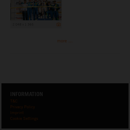
2 048 x 1 365
more ...
INFORMATION
T&C
Privacy Policy
Imprint
Cookie Settings