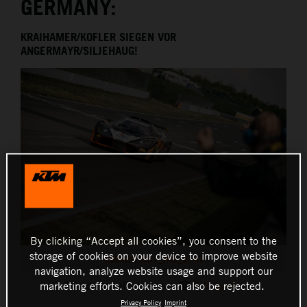
GERMANY:
THE COMPANY
KRAIHAMER/KOFLER SIEGEN VOR
ANGERMAYR/SILJEHAUG!
By clicking “Accept all cookies”, you consent to the
storage of cookies on your device to improve website
1904281631_JK5_5147
navigation, analyze website usage and support our
This press release has:
8 Images
marketing efforts. Cookies can also be rejected.
Privacy Policy
Imprint