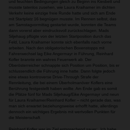
und feuchten Bedingungen gleich zu Beginn ins Kiesbett und
musste tatenlos zusehen, wie Laura Kraihamer im dichten
Verkehr keine einzige freie Runde hatte und sich am Ende
mit Startplatz 16 begnügen musste. Im Rennen selbst, das
am Samstagvormittag gestartet wurde, konnten die Teams
dann vorerst aber eindrucksvoll zurückschlagen. Mads
Siljehaug pflügte von der letzten Startposition durch das
Feld, Laura Kraihamer konnte sich ebenfalls nach vorne
arbeiten. Nach den obligatorischen Boxenstopps mit
Fahrerwechsel lag Eike Angermayr in Führung, Reinhard
Kofler brannte ein wahres Feuerwerk ab. Der
Oberösterreicher schnappte sich Position um Position, bis er
schlussendlich die Führung inne hatte. Dann folgte jedoch
eine etwas kontroverse Drive-Through Strafe der
Rennleitung, die bei einem Überholmanöver Koflers eine
Berührung festgestellt haben wollte. Am Ende gab es somit
die Plätze fünf für Mads Siljehaug/Eike Angermayr und neun
für Laura Kraihamer/Reinhard Kofler – nicht gerade das, was
man sich erwartet beziehungsweise erhofft hatte, allerdings
dennoch ein wichtiges Ergebnis mit wertvollen Punkten für
die Meisterschaft.
Reinhard Kofler war im Ziel entsprechend sauer: „Ich habe