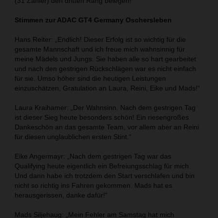
(31 Zähler) den dritten Rang belegen!
Stimmen zur ADAC GT4 Germany Oschersleben
Hans Reiter: „Endlich! Dieser Erfolg ist so wichtig für die
gesamte Mannschaft und ich freue mich wahnsinnig für
meine Mädels und Jungs. Sie haben alle so hart gearbeitet
und nach den gestrigen Rückschlägen war es nicht einfach
für sie. Umso höher sind die heutigen Leistungen
einzuschätzen, Gratulation an Laura, Reini, Eike und Mads!“
Laura Kraihamer: „Der Wahnsinn. Nach dem gestrigen Tag
ist dieser Sieg heute besonders schön! Ein riesengroßes
Dankeschön an das gesamte Team, vor allem aber an Reini
für diesen unglaublichen ersten Stint.“
Eike Angermayr: „Nach dem gestrigen Tag war das
Qualifying heute eigentlich ein Befreiungsschlag für mich.
Und dann habe ich trotzdem den Start verschlafen und bin
nicht so richtig ins Fahren gekommen. Mads hat es
herausgerissen, danke dafür!“
Mads Siljehaug: „Mein Fehler am Samstag hat mich