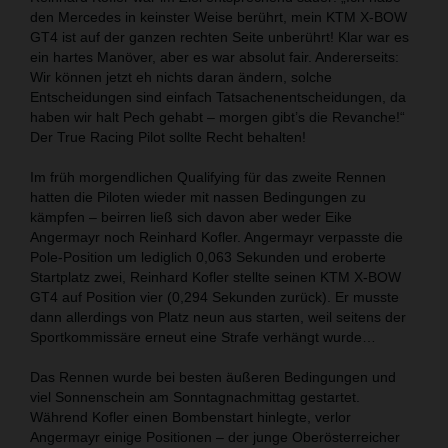
den Mercedes in keinster Weise berührt, mein KTM X-BOW
GT4 ist auf der ganzen rechten Seite unberührt! Klar war es
ein hartes Manöver, aber es war absolut fair. Andererseits:
Wir können jetzt eh nichts daran ändern, solche
Entscheidungen sind einfach Tatsachenentscheidungen, da
haben wir halt Pech gehabt – morgen gibt’s die Revanche!“
Der True Racing Pilot sollte Recht behalten!
Im früh morgendlichen Qualifying für das zweite Rennen
hatten die Piloten wieder mit nassen Bedingungen zu
kämpfen – beirren ließ sich davon aber weder Eike
Angermayr noch Reinhard Kofler. Angermayr verpasste die
Pole-Position um lediglich 0,063 Sekunden und eroberte
Startplatz zwei, Reinhard Kofler stellte seinen KTM X-BOW
GT4 auf Position vier (0,294 Sekunden zurück). Er musste
dann allerdings von Platz neun aus starten, weil seitens der
Sportkommissäre erneut eine Strafe verhängt wurde…
Das Rennen wurde bei besten äußeren Bedingungen und
viel Sonnenschein am Sonntagnachmittag gestartet.
Während Kofler einen Bombenstart hinlegte, verlor
Angermayr einige Positionen – der junge Oberösterreicher