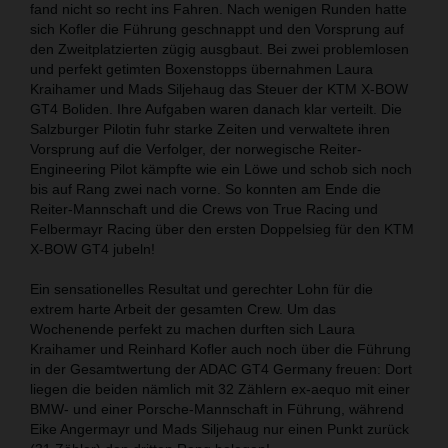
fand nicht so recht ins Fahren. Nach wenigen Runden hatte
sich Kofler die Führung geschnappt und den Vorsprung auf
den Zweitplatzierten zügig ausgbaut. Bei zwei problemlosen
und perfekt getimten Boxenstopps übernahmen Laura
Kraihamer und Mads Siljehaug das Steuer der KTM X-BOW
GT4 Boliden. Ihre Aufgaben waren danach klar verteilt. Die
Salzburger Pilotin fuhr starke Zeiten und verwaltete ihren
Vorsprung auf die Verfolger, der norwegische Reiter-
Engineering Pilot kämpfte wie ein Löwe und schob sich noch
bis auf Rang zwei nach vorne. So konnten am Ende die
Reiter-Mannschaft und die Crews von True Racing und
Felbermayr Racing über den ersten Doppelsieg für den KTM
X-BOW GT4 jubeln!
Ein sensationelles Resultat und gerechter Lohn für die
extrem harte Arbeit der gesamten Crew. Um das
Wochenende perfekt zu machen durften sich Laura
Kraihamer und Reinhard Kofler auch noch über die Führung
in der Gesamtwertung der ADAC GT4 Germany freuen: Dort
liegen die beiden nämlich mit 32 Zählern ex-aequo mit einer
BMW- und einer Porsche-Mannschaft in Führung, während
Eike Angermayr und Mads Siljehaug nur einen Punkt zurück