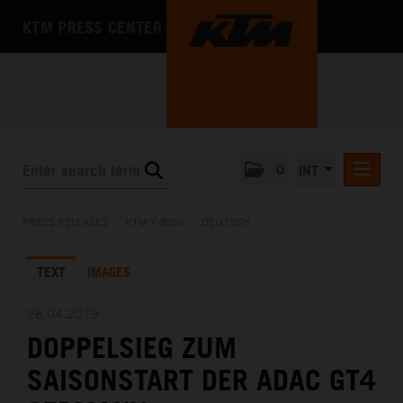
KTM PRESS CENTER
0
INT
PRESS RELEASES
PRESS RELEASES
/
KTM X-BOW
/
DEUTSCH
KTM RACING NEWSLETTER
TEXT
IMAGES
KTM X-BOW
DEUTSCH
28.04.2019
ENGLISH
DOPPELSIEG ZUM
KTM MOTOHALL
SAISONSTART DER ADAC GT4
MEDIA