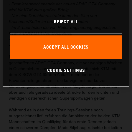
- Premierenwochenende der neuen ADAC GT4 Germany
wird für KTM zum großen Erfolg
- Nur eine Durchfahrtsstrafe kann den Sieg von
REJECT ALL
Kraihamer/Kofler im ersten Lauf verhindern
- Im 2. Lauf holen die von Reiter Engineering eingesetzen
KTM X-BOW GT4 den Doppelsieg
- Laura Kraihamer & Reinhard Kofler führen nach dem
Auftakt auch die Gesamtwertung an
ACCEPT ALL COOKIES
Bereits bei den offiziellen Testtagen der 2019 neu
geschaffenen ADAC GT4 Germany, die vor wenigen Wochen
in Oschersleben ausgetragen wurden, hatte sich KTM mit
COOKIE SETTINGS
dem X-BOW GT4 für den Auftakt ebendort in die
Favoritenrolle gefahren – die kurvige, mit nur kurzen
Geraden gespickte Strecke in der Magdeburger Börde darf
aber auch als geradezu ideale Strecke für den leichten und
wendigen österreichischen Supersportwagen gelten.
Während es in den freien Trainings-Sessions noch
ausgezeichnet lief, erfuhren die Ambitionen der beiden KTM
Mannschaften im Qualifiying für das erste Rennen jedoch
einen schweren Dämpfer: Mads Siljehaug rutschte bei kalten