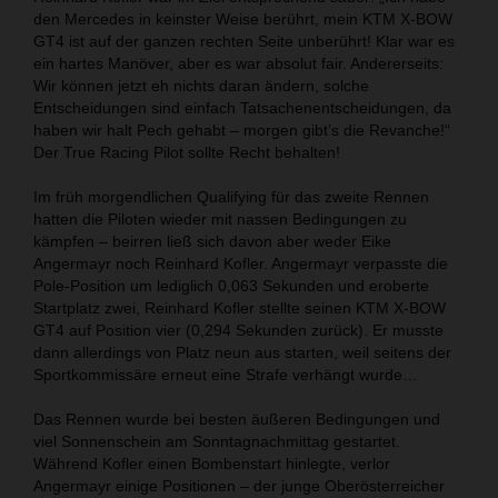
den Mercedes in keinster Weise berührt, mein KTM X-BOW
GT4 ist auf der ganzen rechten Seite unberührt! Klar war es
ein hartes Manöver, aber es war absolut fair. Andererseits:
Wir können jetzt eh nichts daran ändern, solche
Entscheidungen sind einfach Tatsachenentscheidungen, da
haben wir halt Pech gehabt – morgen gibt’s die Revanche!“
Der True Racing Pilot sollte Recht behalten!
Im früh morgendlichen Qualifying für das zweite Rennen
hatten die Piloten wieder mit nassen Bedingungen zu
kämpfen – beirren ließ sich davon aber weder Eike
Angermayr noch Reinhard Kofler. Angermayr verpasste die
Pole-Position um lediglich 0,063 Sekunden und eroberte
Startplatz zwei, Reinhard Kofler stellte seinen KTM X-BOW
GT4 auf Position vier (0,294 Sekunden zurück). Er musste
dann allerdings von Platz neun aus starten, weil seitens der
Sportkommissäre erneut eine Strafe verhängt wurde…
Das Rennen wurde bei besten äußeren Bedingungen und
viel Sonnenschein am Sonntagnachmittag gestartet.
Während Kofler einen Bombenstart hinlegte, verlor
Angermayr einige Positionen – der junge Oberösterreicher