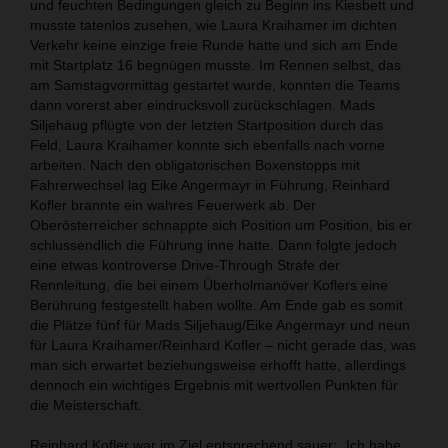
und feuchten Bedingungen gleich zu Beginn ins Kiesbett und
musste tatenlos zusehen, wie Laura Kraihamer im dichten
Verkehr keine einzige freie Runde hatte und sich am Ende
mit Startplatz 16 begnügen musste. Im Rennen selbst, das
am Samstagvormittag gestartet wurde, konnten die Teams
dann vorerst aber eindrucksvoll zurückschlagen. Mads
Siljehaug pflügte von der letzten Startposition durch das
Feld, Laura Kraihamer konnte sich ebenfalls nach vorne
arbeiten. Nach den obligatorischen Boxenstopps mit
Fahrerwechsel lag Eike Angermayr in Führung, Reinhard
Kofler brannte ein wahres Feuerwerk ab. Der
Oberösterreicher schnappte sich Position um Position, bis er
schlussendlich die Führung inne hatte. Dann folgte jedoch
eine etwas kontroverse Drive-Through Strafe der
Rennleitung, die bei einem Überholmanöver Koflers eine
Berührung festgestellt haben wollte. Am Ende gab es somit
die Plätze fünf für Mads Siljehaug/Eike Angermayr und neun
für Laura Kraihamer/Reinhard Kofler – nicht gerade das, was
man sich erwartet beziehungsweise erhofft hatte, allerdings
dennoch ein wichtiges Ergebnis mit wertvollen Punkten für
die Meisterschaft.
Reinhard Kofler war im Ziel entsprechend sauer: „Ich habe