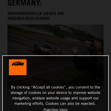
GERMANY:
THE COMPANY
KRAIHAMER/KOFLER SIEGEN VOR
ANGERMAYR/SILJEHAUG!
By clicking “Accept all cookies”, you consent to the
storage of cookies on your device to improve website
1904281631_JK5_5147
navigation, analyze website usage and support our
This press release has:
8 Images
marketing efforts. Cookies can also be rejected.
Privacy Policy
Imprint