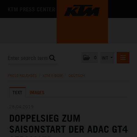
KTM PRESS CENTER
0
INT
PRESS RELEASES
PRESS RELEASES
/
KTM X-BOW
/
DEUTSCH
KTM RACING NEWSLETTER
TEXT
IMAGES
KTM X-BOW
DEUTSCH
28.04.2019
ENGLISH
DOPPELSIEG ZUM
KTM MOTOHALL
SAISONSTART DER ADAC GT4
MEDIA