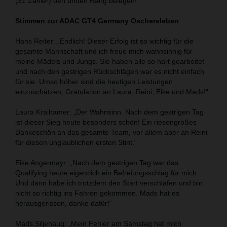
(31 Zähler) den dritten Rang belegen!
Stimmen zur ADAC GT4 Germany Oschersleben
Hans Reiter: „Endlich! Dieser Erfolg ist so wichtig für die
gesamte Mannschaft und ich freue mich wahnsinnig für
meine Mädels und Jungs. Sie haben alle so hart gearbeitet
und nach den gestrigen Rückschlägen war es nicht einfach
für sie. Umso höher sind die heutigen Leistungen
einzuschätzen, Gratulation an Laura, Reini, Eike und Mads!“
Laura Kraihamer: „Der Wahnsinn. Nach dem gestrigen Tag
ist dieser Sieg heute besonders schön! Ein riesengroßes
Dankeschön an das gesamte Team, vor allem aber an Reini
für diesen unglaublichen ersten Stint.“
Eike Angermayr: „Nach dem gestrigen Tag war das
Qualifying heute eigentlich ein Befreiungsschlag für mich.
Und dann habe ich trotzdem den Start verschlafen und bin
nicht so richtig ins Fahren gekommen. Mads hat es
herausgerissen, danke dafür!“
Mads Siljehaug: „Mein Fehler am Samstag hat mich