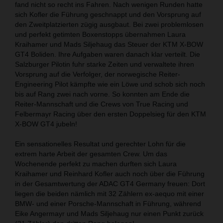
fand nicht so recht ins Fahren. Nach wenigen Runden hatte
sich Kofler die Führung geschnappt und den Vorsprung auf
den Zweitplatzierten zügig ausgbaut. Bei zwei problemlosen
und perfekt getimten Boxenstopps übernahmen Laura
Kraihamer und Mads Siljehaug das Steuer der KTM X-BOW
GT4 Boliden. Ihre Aufgaben waren danach klar verteilt. Die
Salzburger Pilotin fuhr starke Zeiten und verwaltete ihren
Vorsprung auf die Verfolger, der norwegische Reiter-
Engineering Pilot kämpfte wie ein Löwe und schob sich noch
bis auf Rang zwei nach vorne. So konnten am Ende die
Reiter-Mannschaft und die Crews von True Racing und
Felbermayr Racing über den ersten Doppelsieg für den KTM
X-BOW GT4 jubeln!
Ein sensationelles Resultat und gerechter Lohn für die
extrem harte Arbeit der gesamten Crew. Um das
Wochenende perfekt zu machen durften sich Laura
Kraihamer und Reinhard Kofler auch noch über die Führung
in der Gesamtwertung der ADAC GT4 Germany freuen: Dort
liegen die beiden nämlich mit 32 Zählern ex-aequo mit einer
BMW- und einer Porsche-Mannschaft in Führung, während
Eike Angermayr und Mads Siljehaug nur einen Punkt zurück