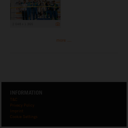
2 048 x 1 365
more ...
INFORMATION
T&C
Privacy Policy
Imprint
Cookie Settings