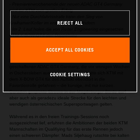
- Premierenwochenende der neuen ADAC GT4 Germany
wird für KTM zum großen Erfolg
- Nur eine Durchfahrtsstrafe kann den Sieg von
REJECT ALL
Kraihamer/Kofler im ersten Lauf verhindern
- Im 2. Lauf holen die von Reiter Engineering eingesetzen
KTM X-BOW GT4 den Doppelsieg
- Laura Kraihamer & Reinhard Kofler führen nach dem
Auftakt auch die Gesamtwertung an
ACCEPT ALL COOKIES
Bereits bei den offiziellen Testtagen der 2019 neu
geschaffenen ADAC GT4 Germany, die vor wenigen Wochen
in Oschersleben ausgetragen wurden, hatte sich KTM mit
COOKIE SETTINGS
dem X-BOW GT4 für den Auftakt ebendort in die
Favoritenrolle gefahren – die kurvige, mit nur kurzen
Geraden gespickte Strecke in der Magdeburger Börde darf
aber auch als geradezu ideale Strecke für den leichten und
wendigen österreichischen Supersportwagen gelten.
Während es in den freien Trainings-Sessions noch
ausgezeichnet lief, erfuhren die Ambitionen der beiden KTM
Mannschaften im Qualifiying für das erste Rennen jedoch
einen schweren Dämpfer: Mads Siljehaug rutschte bei kalten