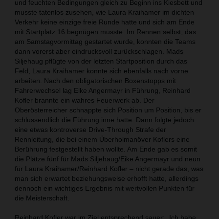
und feuchten Bedingungen gleich zu Beginn ins Kiesbett und
musste tatenlos zusehen, wie Laura Kraihamer im dichten
Verkehr keine einzige freie Runde hatte und sich am Ende
mit Startplatz 16 begnügen musste. Im Rennen selbst, das
am Samstagvormittag gestartet wurde, konnten die Teams
dann vorerst aber eindrucksvoll zurückschlagen. Mads
Siljehaug pflügte von der letzten Startposition durch das
Feld, Laura Kraihamer konnte sich ebenfalls nach vorne
arbeiten. Nach den obligatorischen Boxenstopps mit
Fahrerwechsel lag Eike Angermayr in Führung, Reinhard
Kofler brannte ein wahres Feuerwerk ab. Der
Oberösterreicher schnappte sich Position um Position, bis er
schlussendlich die Führung inne hatte. Dann folgte jedoch
eine etwas kontroverse Drive-Through Strafe der
Rennleitung, die bei einem Überholmanöver Koflers eine
Berührung festgestellt haben wollte. Am Ende gab es somit
die Plätze fünf für Mads Siljehaug/Eike Angermayr und neun
für Laura Kraihamer/Reinhard Kofler – nicht gerade das, was
man sich erwartet beziehungsweise erhofft hatte, allerdings
dennoch ein wichtiges Ergebnis mit wertvollen Punkten für
die Meisterschaft.
Reinhard Kofler war im Ziel entsprechend sauer: „Ich habe