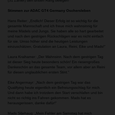
(31 Zähler) den dritten Rang belegen!
Stimmen zur ADAC GT4 Germany Oschersleben
Hans Reiter: „Endlich! Dieser Erfolg ist so wichtig für die
gesamte Mannschaft und ich freue mich wahnsinnig für
meine Mädels und Jungs. Sie haben alle so hart gearbeitet
und nach den gestrigen Rückschlägen war es nicht einfach
für sie. Umso höher sind die heutigen Leistungen
einzuschätzen, Gratulation an Laura, Reini, Eike und Mads!“
Laura Kraihamer: „Der Wahnsinn. Nach dem gestrigen Tag
ist dieser Sieg heute besonders schön! Ein riesengroßes
Dankeschön an das gesamte Team, vor allem aber an Reini
für diesen unglaublichen ersten Stint.“
Eike Angermayr: „Nach dem gestrigen Tag war das
Qualifying heute eigentlich ein Befreiungsschlag für mich.
Und dann habe ich trotzdem den Start verschlafen und bin
nicht so richtig ins Fahren gekommen. Mads hat es
herausgerissen, danke dafür!“
Mads Siljehaug: „Mein Fehler am Samstag hat mich