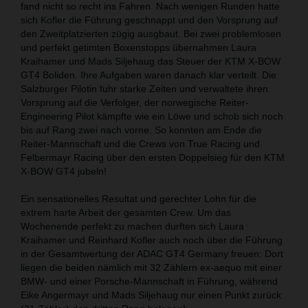
fand nicht so recht ins Fahren. Nach wenigen Runden hatte
sich Kofler die Führung geschnappt und den Vorsprung auf
den Zweitplatzierten zügig ausgbaut. Bei zwei problemlosen
und perfekt getimten Boxenstopps übernahmen Laura
Kraihamer und Mads Siljehaug das Steuer der KTM X-BOW
GT4 Boliden. Ihre Aufgaben waren danach klar verteilt. Die
Salzburger Pilotin fuhr starke Zeiten und verwaltete ihren
Vorsprung auf die Verfolger, der norwegische Reiter-
Engineering Pilot kämpfte wie ein Löwe und schob sich noch
bis auf Rang zwei nach vorne. So konnten am Ende die
Reiter-Mannschaft und die Crews von True Racing und
Felbermayr Racing über den ersten Doppelsieg für den KTM
X-BOW GT4 jubeln!
Ein sensationelles Resultat und gerechter Lohn für die
extrem harte Arbeit der gesamten Crew. Um das
Wochenende perfekt zu machen durften sich Laura
Kraihamer und Reinhard Kofler auch noch über die Führung
in der Gesamtwertung der ADAC GT4 Germany freuen: Dort
liegen die beiden nämlich mit 32 Zählern ex-aequo mit einer
BMW- und einer Porsche-Mannschaft in Führung, während
Eike Angermayr und Mads Siljehaug nur einen Punkt zurück