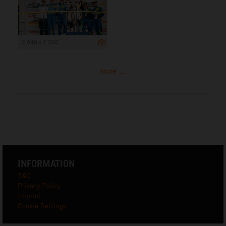
2 048 x 1 365
more ...
INFORMATION
T&C
Privacy Policy
Imprint
Cookie Settings