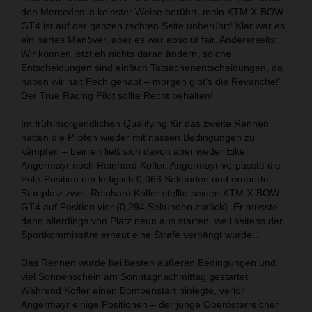
den Mercedes in keinster Weise berührt, mein KTM X-BOW
GT4 ist auf der ganzen rechten Seite unberührt! Klar war es
ein hartes Manöver, aber es war absolut fair. Andererseits:
Wir können jetzt eh nichts daran ändern, solche
Entscheidungen sind einfach Tatsachenentscheidungen, da
haben wir halt Pech gehabt – morgen gibt’s die Revanche!“
Der True Racing Pilot sollte Recht behalten!
Im früh morgendlichen Qualifying für das zweite Rennen
hatten die Piloten wieder mit nassen Bedingungen zu
kämpfen – beirren ließ sich davon aber weder Eike
Angermayr noch Reinhard Kofler. Angermayr verpasste die
Pole-Position um lediglich 0,063 Sekunden und eroberte
Startplatz zwei, Reinhard Kofler stellte seinen KTM X-BOW
GT4 auf Position vier (0,294 Sekunden zurück). Er musste
dann allerdings von Platz neun aus starten, weil seitens der
Sportkommissäre erneut eine Strafe verhängt wurde…
Das Rennen wurde bei besten äußeren Bedingungen und
viel Sonnenschein am Sonntagnachmittag gestartet.
Während Kofler einen Bombenstart hinlegte, verlor
Angermayr einige Positionen – der junge Oberösterreicher