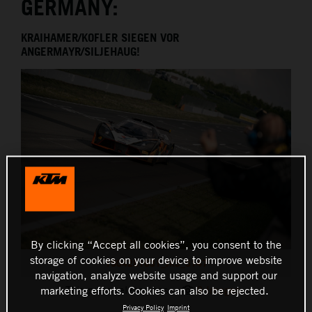
GERMANY:
THE COMPANY
KRAIHAMER/KOFLER SIEGEN VOR
ANGERMAYR/SILJEHAUG!
By clicking “Accept all cookies”, you consent to the
storage of cookies on your device to improve website
1904281631_JK5_5147
navigation, analyze website usage and support our
This press release has:
8 Images
marketing efforts. Cookies can also be rejected.
Privacy Policy
Imprint