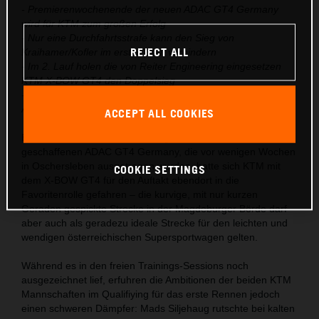
- Premierenwochenende der neuen ADAC GT4 Germany
wird für KTM zum großen Erfolg
- Nur eine Durchfahrtsstrafe kann den Sieg von
REJECT ALL
Kraihamer/Kofler im ersten Lauf verhindern
- Im 2. Lauf holen die von Reiter Engineering eingesetzen
KTM X-BOW GT4 den Doppelsieg
- Laura Kraihamer & Reinhard Kofler führen nach dem
Auftakt auch die Gesamtwertung an
ACCEPT ALL COOKIES
Bereits bei den offiziellen Testtagen der 2019 neu
geschaffenen ADAC GT4 Germany, die vor wenigen Wochen
in Oschersleben ausgetragen wurden, hatte sich KTM mit
COOKIE SETTINGS
dem X-BOW GT4 für den Auftakt ebendort in die
Favoritenrolle gefahren – die kurvige, mit nur kurzen
Geraden gespickte Strecke in der Magdeburger Börde darf
aber auch als geradezu ideale Strecke für den leichten und
wendigen österreichischen Supersportwagen gelten.
Während es in den freien Trainings-Sessions noch
ausgezeichnet lief, erfuhren die Ambitionen der beiden KTM
Mannschaften im Qualifiying für das erste Rennen jedoch
einen schweren Dämpfer: Mads Siljehaug rutschte bei kalten