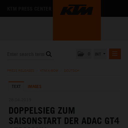
KTM PRESS CENTER
0
INT
PRESS RELEASES
PRESS RELEASES
/
KTM X-BOW
/
DEUTSCH
KTM RACING NEWSLETTER
TEXT
IMAGES
KTM X-BOW
DEUTSCH
28.04.2019
ENGLISH
DOPPELSIEG ZUM
KTM MOTOHALL
SAISONSTART DER ADAC GT4
MEDIA