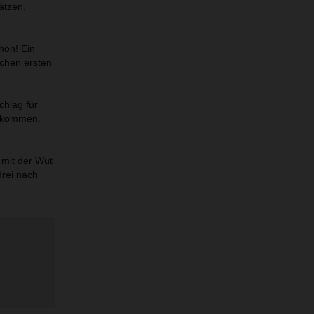
ätzen,
hön! Ein
ichen ersten
chlag für
gekommen.
 mit der Wut
drei nach