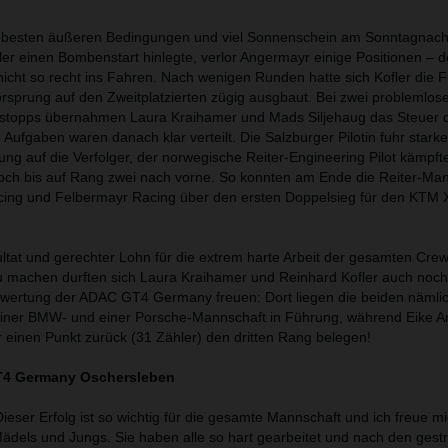
 besten äußeren Bedingungen und viel Sonnenschein am Sonntagnach
ler einen Bombenstart hinlegte, verlor Angermayr einige Positionen – d
nicht so recht ins Fahren. Nach wenigen Runden hatte sich Kofler die 
sprung auf den Zweitplatzierten zügig ausgbaut. Bei zwei problemlos
nstopps übernahmen Laura Kraihamer und Mads Siljehaug das Steuer 
ufgaben waren danach klar verteilt. Die Salzburger Pilotin fuhr stark
ung auf die Verfolger, der norwegische Reiter-Engineering Pilot kämpft
och bis auf Rang zwei nach vorne. So konnten am Ende die Reiter-Ma
cing und Felbermayr Racing über den ersten Doppelsieg für den KT
ultat und gerechter Lohn für die extrem harte Arbeit der gesamten Cre
 machen durften sich Laura Kraihamer und Reinhard Kofler auch noch
wertung der ADAC GT4 Germany freuen: Dort liegen die beiden nämlic
einer BMW- und einer Porsche-Mannschaft in Führung, während Eike 
 einen Punkt zurück (31 Zähler) den dritten Rang belegen!
T4 Germany Oschersleben
Dieser Erfolg ist so wichtig für die gesamte Mannschaft und ich freue m
ädels und Jungs. Sie haben alle so hart gearbeitet und nach den gest