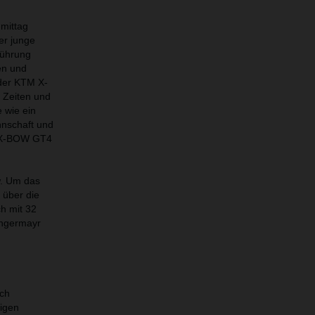
mittag
er junge
Führung
en und
der KTM X-
e Zeiten und
e wie ein
nnschaft und
M X-BOW GT4
w. Um das
 über die
h mit 32
Angermayr
ich
rigen