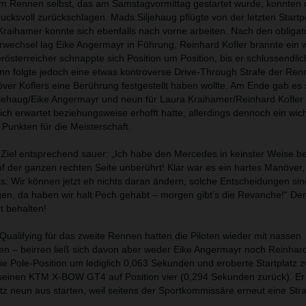
m Rennen selbst, das am Samstagvormittag gestartet wurde, konnten
ucksvoll zurückschlagen. Mads Siljehaug pflügte von der letzten Startp
Kraihamer konnte sich ebenfalls nach vorne arbeiten. Nach den obligat
wechsel lag Eike Angermayr in Führung, Reinhard Kofler brannte ein 
sterreicher schnappte sich Position um Position, bis er schlussendlic
nn folgte jedoch eine etwas kontroverse Drive-Through Strafe der Renn
er Koflers eine Berührung festgestellt haben wollte. Am Ende gab es 
iljehaug/Eike Angermayr und neun für Laura Kraihamer/Reinhard Kofler 
ch erwartet beziehungsweise erhofft hatte, allerdings dennoch ein wic
 Punkten für die Meisterschaft.
 Ziel entsprechend sauer: „Ich habe den Mercedes in keinster Weise be
der ganzen rechten Seite unberührt! Klar war es ein hartes Manöver,
its: Wir können jetzt eh nichts daran ändern, solche Entscheidungen sin
n, da haben wir halt Pech gehabt – morgen gibt’s die Revanche!“ Der
ht behalten!
Qualifying für das zweite Rennen hatten die Piloten wieder mit nassen
 – beirren ließ sich davon aber weder Eike Angermayr noch Reinhard
e Pole-Position um lediglich 0,063 Sekunden und eroberte Startplatz z
e seinen KTM X-BOW GT4 auf Position vier (0,294 Sekunden zurück). E
tz neun aus starten, weil seitens der Sportkommissäre erneut eine Str