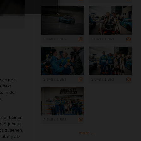
2 048 x 1 365
2 048 x 1 363
2 048 x 1 363
2 048 x 1 363
 wenigen
uftakt
ke in der
n
n der beiden
2 048 x 1 365
s Siljehaug
los zusehen,
more ...
Startplatz