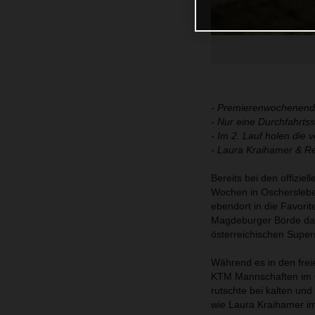
- Premierenwochenend
- Nur eine Durchfahrts
- Im 2. Lauf holen di
- Laura Kraihamer & R
Bereits bei den offizi
Wochen in Oscherslebe
ebendort in die Favorit
Magdeburger Börde darf
österreichischen Super
Während es in den frei
KTM Mannschaften im Q
rutschte bei kalten un
wie Laura Kraihamer im