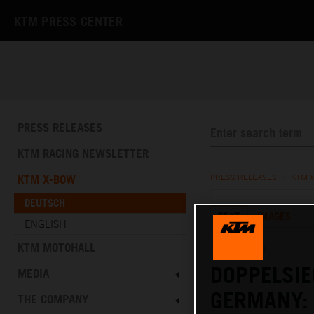
KTM PRESS CENTER
PRESS RELEASES
KTM RACING NEWSLETTER
KTM X-BOW
PRESS RELEASES
/
KTM 
DEUTSCH
TEXT
IMAGES
ENGLISH
KTM MOTOHALL
28.04.2019
DOPPELSIE
MEDIA
GERMANY:
THE COMPANY