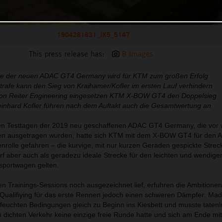
1904281631_JK5_5147
This press release has:
8 Images
e der neuen ADAC GT4 Germany wird für KTM zum großen Erfolg
strafe kann den Sieg von Kraihamer/Kofler im ersten Lauf verhindern
e von Reiter Engineering eingesetzen KTM X-BOW GT4 den Doppelsieg
einhard Kofler führen nach dem Auftakt auch die Gesamtwertung an
ellen Testtagen der 2019 neu geschaffenen ADAC GT4 Germany, die vor
n ausgetragen wurden, hatte sich KTM mit dem X-BOW GT4 für den A
enrolle gefahren – die kurvige, mit nur kurzen Geraden gespickte Strec
 aber auch als geradezu ideale Strecke für den leichten und wendige
sportwagen gelten.
en Trainings-Sessions noch ausgezeichnet lief, erfuhren die Ambitione
ualifiying für das erste Rennen jedoch einen schweren Dämpfer: Mad
d feuchten Bedingungen gleich zu Beginn ins Kiesbett und musste taten
 dichten Verkehr keine einzige freie Runde hatte und sich am Ende mit 