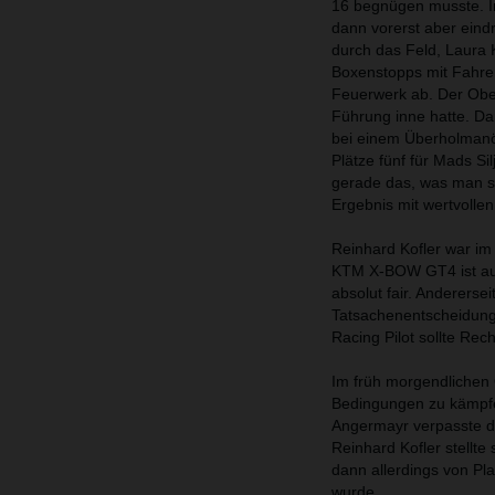
16 begnügen musste. I
dann vorerst aber eindr
durch das Feld, Laura 
Boxenstopps mit Fahrer
Feuerwerk ab. Der Oberö
Führung inne hatte. Da
bei einem Überholmanöv
Plätze fünf für Mads S
gerade das, was man si
Ergebnis mit wertvollen
Reinhard Kofler war im
KTM X-BOW GT4 ist auf 
absolut fair. Andererse
Tatsachenentscheidunge
Racing Pilot sollte Rec
Im früh morgendlichen 
Bedingungen zu kämpfen
Angermayr verpasste di
Reinhard Kofler stellt
dann allerdings von Pla
wurde…