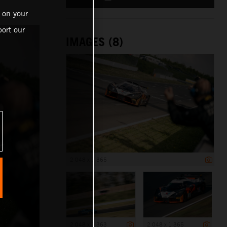
 on your
ort our
IMAGES (8)
2 048 x 1 365
2 048 x 1 363
2 048 x 1 365