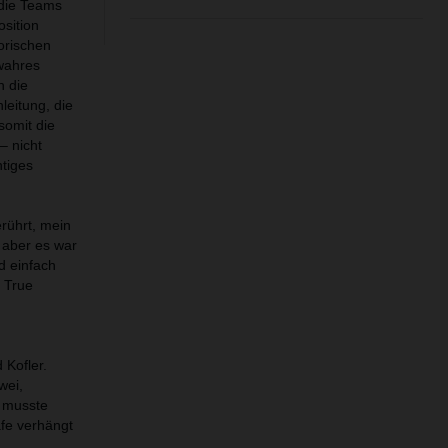
 die Teams
osition
orischen
wahres
h die
leitung, die
somit die
– nicht
htiges
rührt, mein
 aber es war
d einfach
 True
 Kofler.
wei,
r musste
afe verhängt