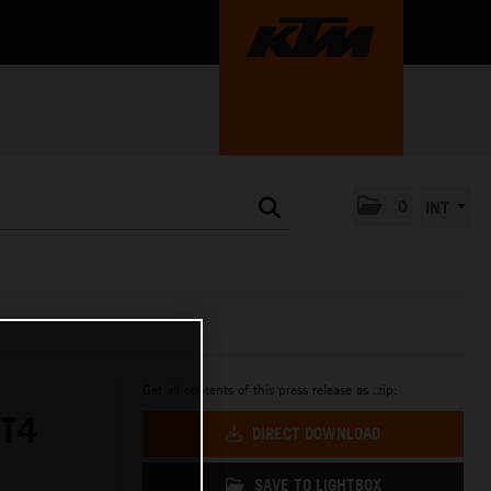
0
INT
Get all contents of this press release as .zip:
GT4
DIRECT DOWNLOAD
SAVE TO LIGHTBOX