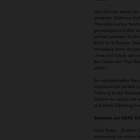
Das Rennen wurde bei
gestartet. Während Kof
Oberösterreicher fand 
geschnappt und den Vor
perfekt getimten Boxe
BOW GT4 Boliden. Ihre A
verwaltete ihren Vorspr
Löwe und schob sich n
die Crews von True Ra
jubeln!
Ein sensationelles Res
Wochenende perfekt zu
Führung in der Gesamt
Zählern ex-aequo mit 
und Mads Siljehaug nur
Stimmen zur ADAC G
Hans Reiter: „Endlich! 
wahnsinnig für meine M