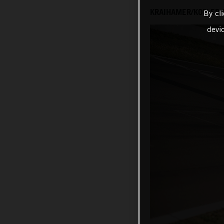
KRAIHAMER/KOFLER 
By cl
devi