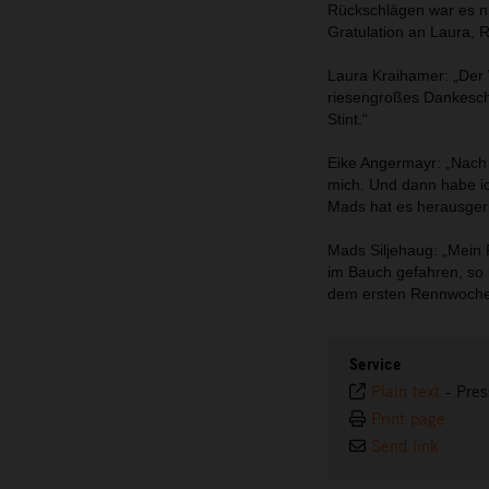
Rückschlägen war es ni
Gratulation an Laura, R
Laura Kraihamer: „Der 
riesengroßes Dankeschö
Stint.“
Eike Angermayr: „Nach 
mich. Und dann habe ic
Mads hat es herausgeri
Mads Siljehaug: „Mein 
im Bauch gefahren, so 
dem ersten Rennwochene
Service
Plain text
-
Pres
Print page
Send link