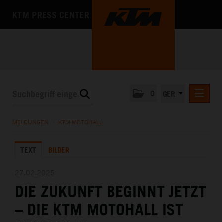
KTM PRESS CENTER
0
GER
PRESSEMITTEILUNGEN
MELDUNGEN
/
KTM MOTOHALL
KTM MOTOHALL
TEXT
BILDER
MEDIA
DAS UNTERNEHMEN
27.02.2025
DIE ZUKUNFT BEGINNT JETZT
– DIE KTM MOTOHALL IST