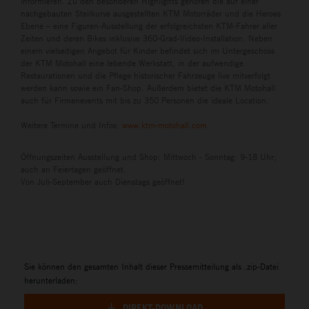
informieren. Zu den besonderen Highlights gehören die auf einer
nachgebauten Steilkurve ausgestellten KTM Motorräder und die Heroes
Ebene – eine Figuren-Ausstellung der erfolgreichsten KTM-Fahrer aller
Zeiten und deren Bikes inklusive 360-Grad-Video-Installation. Neben
einem vielseitigen Angebot für Kinder befindet sich im Untergeschoss
der KTM Motohall eine lebende Werkstatt, in der aufwendige
Restaurationen und die Pflege historischer Fahrzeuge live mitverfolgt
werden kann sowie ein Fan-Shop. Außerdem bietet die KTM Motohall
auch für Firmenevents mit bis zu 350 Personen die ideale Location.
Weitere Termine und Infos:
www.ktm-motohall.com
Öffnungszeiten Ausstellung und Shop: Mittwoch - Sonntag: 9-18 Uhr;
auch an Feiertagen geöffnet.
Von Juli-September auch Dienstags geöffnet!
Sie können den gesamten Inhalt dieser Pressemitteilung als .zip-Datei
herunterladen:
DIREKT-DOWNLOAD