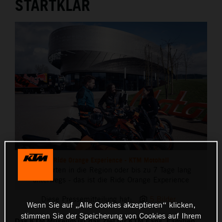
STARTKLAR
Ride Orange Experience - KTM Motohall
Ausfahrten in die Region oder bis zu 7 Tage lang
unterwegs - das ist die Ride Orange Experience
Diese Pressemitteilung hat:
5 Bilder
Wenn Sie auf „Alle Cookies akzeptieren“ klicken,
stimmen Sie der Speicherung von Cookies auf Ihrem
Das KTM Museum ist das Ziel für KTM Fans, Familien