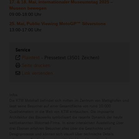
17. & 18. Mai, internationaler Museumstag 2025 –
Museen bewegen
09:00-18:00 Uhr
25. Mai, Public Viewing MotoGP™ Silverstone
13:00-17:00 Uhr
Service
Plaintext
-
Pressetext (3501 Zeichen)
Seite drucken
Link versenden
Infos
Die KTM Motohall befindet sich mitten im Zentrum von Mattighofen und
lässt seine Besucher auf einer Gesamtfläche von rund 10.000
Quadratmetern in die Welt von KTM eintauchen. Die imposante
Architektur des Bauwerks symbolisiert die rasante Dynamik der heute
weltbekannten Motorrad-Firma. In einer interaktiven Ausstellung über
drei Ebenen erfahren Besucher alles über die Geschichte und
Designprozesse und können sich visuell über technische Details