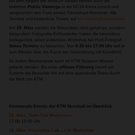
Mit dem Beginn der MotoGP-Saison kehren auch die
beliebten
Public Viewings
in die RC16 Arena zurück und
versprechen den Fans erneut Gänsehaut-Momente. Alle
Termine und kostenlose Tickets auf
ktm-motohall.com/tickets
.
Am
29. März
werden die Motorräder nicht gefahren, sondern
fotografiert. Fotografie-Enthusiasten haben die besondere
Gelegenheit, einen exklusiven Workshop bei Profi-Fotograf
Sebas Romero
zu besuchen. Von
8:30 bis 17:00 Uhr
teilt er
sein Wissen über die Kunst der Inszenierung mit Kunstlicht.
An jedem Wochenende kann im KTM Museum Wissen
getankt werden. Bei einer
offenen Führung
nimmt ein
Experte die Besucher mit auf eine spannende Reise durch
die Welt von KTM.
Kommende Events der KTM Motohall im Überblick
12. März, Tech-Talk Motocross
17:00-19:00 Uhr
15. März, Innovation Lab – Löt Workshop