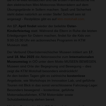
den elektrischen Mini-Motocross Motorrädern auf dem
Übungsgelände in Sollern machen. Spaß und Sicherheit
steht dabei natürlich an erster Stelle! Schnell sein ist
angesagt - Restplätze gibt es auf
ktm-motohall.com
.
Am
17. April findet
wieder der beliebte
Oster-
Kinderfeiertag
statt. Während die Eltern in Ruhe die letzten
Erledigungen für Ostern machen, findet für die Kids von
9:00-15:30 Uhr ein actionreiches Programm im KTM
Museum statt.
Der Verbund Oberösterreichischer Museen initiiert am
17.
und 18. Mai 2025
die Aktionswoche zum
Internationalen
Museumstag
in OÖ unter dem Motto MUSEEN BEWEGEN.
Museen sind Orte der Begegnung und Bewegung – dies
zeigt die KTM Motohall besonders eindrücklich!
An den beiden Tagen gibt es zahlreiche
kostenlose
Angebote, wie Workshops im Innovation Lab, und geführte
Touren mit Blick in das sonst verschlossene Fahrzeug-Lager.
Besonders bewegend – kostenlose, geführte
Motorradausfahrten, KTM Motorräder sowie
Schutzbekleidung stehen bereit.