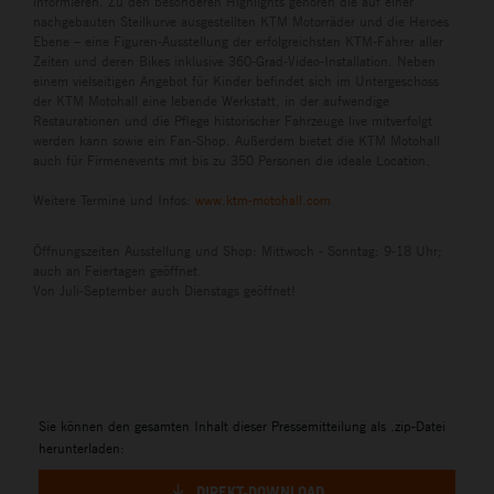
informieren. Zu den besonderen Highlights gehören die auf einer
nachgebauten Steilkurve ausgestellten KTM Motorräder und die Heroes
Ebene – eine Figuren-Ausstellung der erfolgreichsten KTM-Fahrer aller
Zeiten und deren Bikes inklusive 360-Grad-Video-Installation. Neben
einem vielseitigen Angebot für Kinder befindet sich im Untergeschoss
der KTM Motohall eine lebende Werkstatt, in der aufwendige
Restaurationen und die Pflege historischer Fahrzeuge live mitverfolgt
werden kann sowie ein Fan-Shop. Außerdem bietet die KTM Motohall
auch für Firmenevents mit bis zu 350 Personen die ideale Location.
Weitere Termine und Infos:
www.ktm-motohall.com
Öffnungszeiten Ausstellung und Shop: Mittwoch - Sonntag: 9-18 Uhr;
auch an Feiertagen geöffnet.
Von Juli-September auch Dienstags geöffnet!
Sie können den gesamten Inhalt dieser Pressemitteilung als .zip-Datei
herunterladen:
DIREKT-DOWNLOAD