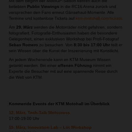
Mit dem Beginn der MotoGP-Saison kehren auch die
beliebten
Public Viewings
in die RC16 Arena zurück und
versprechen den Fans erneut Gänsehaut-Momente. Alle
Termine und kostenlose Tickets auf
ktm-motohall.com/tickets
.
Am
29. März
werden die Motorräder nicht gefahren, sondern
fotografiert. Fotografie-Enthusiasten haben die besondere
Gelegenheit, einen exklusiven Workshop bei Profi-Fotograf
Sebas Romero
zu besuchen. Von
8:30 bis 17:00 Uhr
teilt er
sein Wissen über die Kunst der Inszenierung mit Kunstlicht.
An jedem Wochenende kann im KTM Museum Wissen
getankt werden. Bei einer
offenen Führung
nimmt ein
Experte die Besucher mit auf eine spannende Reise durch
die Welt von KTM.
Kommende Events der KTM Motohall im Überblick
12. März, Tech-Talk Motocross
17:00-19:00 Uhr
15. März, Innovation Lab – Löt Workshop