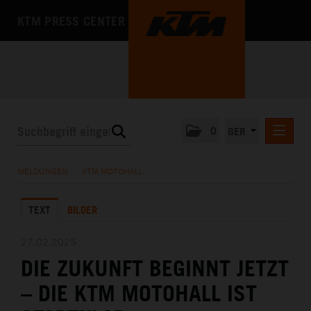
KTM PRESS CENTER
0
GER
PRESSEMITTEILUNGEN
MELDUNGEN
/
KTM MOTOHALL
KTM MOTOHALL
TEXT
BILDER
MEDIA
DAS UNTERNEHMEN
27.02.2025
DIE ZUKUNFT BEGINNT JETZT
– DIE KTM MOTOHALL IST