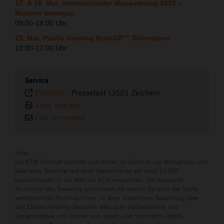
17. & 18. Mai, internationaler Museumstag 2025 –
Museen bewegen
09:00-18:00 Uhr
25. Mai, Public Viewing MotoGP™ Silverstone
13:00-17:00 Uhr
Service
Plaintext
-
Pressetext (3501 Zeichen)
Seite drucken
Link versenden
Infos
Die KTM Motohall befindet sich mitten im Zentrum von Mattighofen und
lässt seine Besucher auf einer Gesamtfläche von rund 10.000
Quadratmetern in die Welt von KTM eintauchen. Die imposante
Architektur des Bauwerks symbolisiert die rasante Dynamik der heute
weltbekannten Motorrad-Firma. In einer interaktiven Ausstellung über
drei Ebenen erfahren Besucher alles über die Geschichte und
Designprozesse und können sich visuell über technische Details