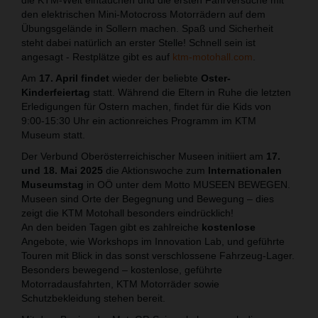
den elektrischen Mini-Motocross Motorrädern auf dem
Übungsgelände in Sollern machen. Spaß und Sicherheit
steht dabei natürlich an erster Stelle! Schnell sein ist
angesagt - Restplätze gibt es auf
ktm-motohall.com
.
Am
17. April findet
wieder der beliebte
Oster-
Kinderfeiertag
statt. Während die Eltern in Ruhe die letzten
Erledigungen für Ostern machen, findet für die Kids von
9:00-15:30 Uhr ein actionreiches Programm im KTM
Museum statt.
Der Verbund Oberösterreichischer Museen initiiert am
17.
und 18. Mai 2025
die Aktionswoche zum
Internationalen
Museumstag
in OÖ unter dem Motto MUSEEN BEWEGEN.
Museen sind Orte der Begegnung und Bewegung – dies
zeigt die KTM Motohall besonders eindrücklich!
An den beiden Tagen gibt es zahlreiche
kostenlose
Angebote, wie Workshops im Innovation Lab, und geführte
Touren mit Blick in das sonst verschlossene Fahrzeug-Lager.
Besonders bewegend – kostenlose, geführte
Motorradausfahrten, KTM Motorräder sowie
Schutzbekleidung stehen bereit.