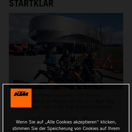
STARTKLAR
Ride Orange Experience - KTM Motohall
Ausfahrten in die Region oder bis zu 7 Tage lang
unterwegs - das ist die Ride Orange Experience
Diese Pressemitteilung hat:
5 Bilder
Wenn Sie auf „Alle Cookies akzeptieren“ klicken,
stimmen Sie der Speicherung von Cookies auf Ihrem
Das KTM Museum ist das Ziel für KTM Fans, Familien