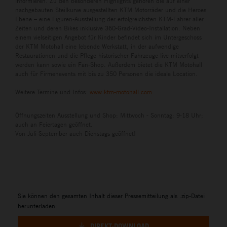
informieren. Zu den besonderen Highlights gehören die auf einer
nachgebauten Steilkurve ausgestellten KTM Motorräder und die Heroes
Ebene – eine Figuren-Ausstellung der erfolgreichsten KTM-Fahrer aller
Zeiten und deren Bikes inklusive 360-Grad-Video-Installation. Neben
einem vielseitigen Angebot für Kinder befindet sich im Untergeschoss
der KTM Motohall eine lebende Werkstatt, in der aufwendige
Restaurationen und die Pflege historischer Fahrzeuge live mitverfolgt
werden kann sowie ein Fan-Shop. Außerdem bietet die KTM Motohall
auch für Firmenevents mit bis zu 350 Personen die ideale Location.
Weitere Termine und Infos:
www.ktm-motohall.com
Öffnungszeiten Ausstellung und Shop: Mittwoch - Sonntag: 9-18 Uhr;
auch an Feiertagen geöffnet.
Von Juli-September auch Dienstags geöffnet!
Sie können den gesamten Inhalt dieser Pressemitteilung als .zip-Datei
herunterladen:
DIREKT-DOWNLOAD