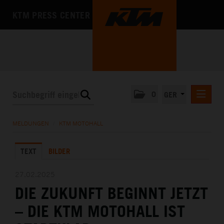
KTM PRESS CENTER
0
GER
PRESSEMITTEILUNGEN
MELDUNGEN
/
KTM MOTOHALL
KTM MOTOHALL
TEXT
BILDER
MEDIA
DAS UNTERNEHMEN
27.02.2025
DIE ZUKUNFT BEGINNT JETZT
– DIE KTM MOTOHALL IST