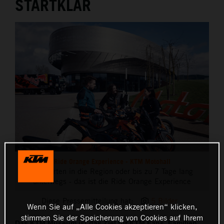
STARTKLAR
Ride Orange Experience - KTM Motohall
Ausfahrten in die Region oder bis zu 7 Tage lang
unterwegs - das ist die Ride Orange Experience
Diese Pressemitteilung hat:
5 Bilder
Wenn Sie auf „Alle Cookies akzeptieren“ klicken,
stimmen Sie der Speicherung von Cookies auf Ihrem
Das KTM Museum ist das Ziel für KTM Fans, Familien