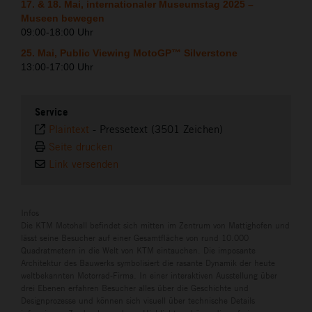
17. & 18. Mai, internationaler Museumstag 2025 –
Museen bewegen
09:00-18:00 Uhr
25. Mai, Public Viewing MotoGP™ Silverstone
13:00-17:00 Uhr
Service
Plaintext
-
Pressetext (3501 Zeichen)
Seite drucken
Link versenden
Infos
Die KTM Motohall befindet sich mitten im Zentrum von Mattighofen und
lässt seine Besucher auf einer Gesamtfläche von rund 10.000
Quadratmetern in die Welt von KTM eintauchen. Die imposante
Architektur des Bauwerks symbolisiert die rasante Dynamik der heute
weltbekannten Motorrad-Firma. In einer interaktiven Ausstellung über
drei Ebenen erfahren Besucher alles über die Geschichte und
Designprozesse und können sich visuell über technische Details