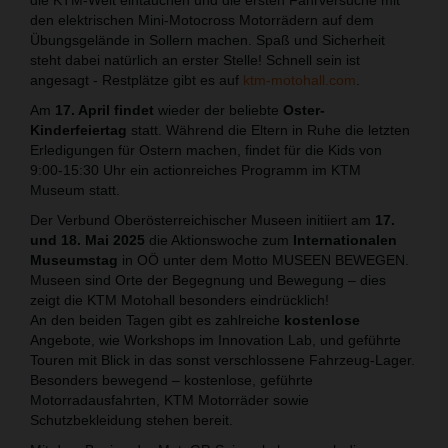
den elektrischen Mini-Motocross Motorrädern auf dem
Übungsgelände in Sollern machen. Spaß und Sicherheit
steht dabei natürlich an erster Stelle! Schnell sein ist
angesagt - Restplätze gibt es auf
ktm-motohall.com
.
Am
17. April findet
wieder der beliebte
Oster-
Kinderfeiertag
statt. Während die Eltern in Ruhe die letzten
Erledigungen für Ostern machen, findet für die Kids von
9:00-15:30 Uhr ein actionreiches Programm im KTM
Museum statt.
Der Verbund Oberösterreichischer Museen initiiert am
17.
und 18. Mai 2025
die Aktionswoche zum
Internationalen
Museumstag
in OÖ unter dem Motto MUSEEN BEWEGEN.
Museen sind Orte der Begegnung und Bewegung – dies
zeigt die KTM Motohall besonders eindrücklich!
An den beiden Tagen gibt es zahlreiche
kostenlose
Angebote, wie Workshops im Innovation Lab, und geführte
Touren mit Blick in das sonst verschlossene Fahrzeug-Lager.
Besonders bewegend – kostenlose, geführte
Motorradausfahrten, KTM Motorräder sowie
Schutzbekleidung stehen bereit.