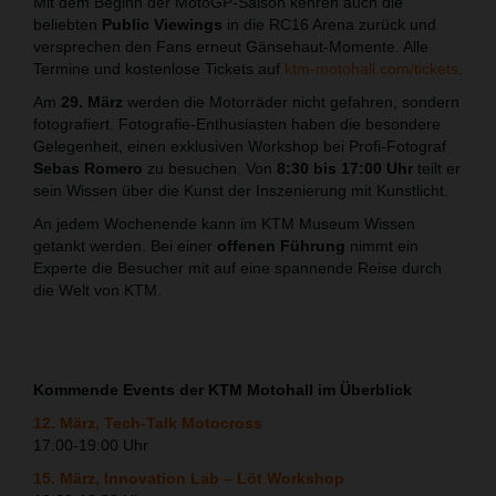
Mit dem Beginn der MotoGP-Saison kehren auch die
beliebten
Public Viewings
in die RC16 Arena zurück und
versprechen den Fans erneut Gänsehaut-Momente. Alle
Termine und kostenlose Tickets auf
ktm-motohall.com/tickets
.
Am
29. März
werden die Motorräder nicht gefahren, sondern
fotografiert. Fotografie-Enthusiasten haben die besondere
Gelegenheit, einen exklusiven Workshop bei Profi-Fotograf
Sebas Romero
zu besuchen. Von
8:30 bis 17:00 Uhr
teilt er
sein Wissen über die Kunst der Inszenierung mit Kunstlicht.
An jedem Wochenende kann im KTM Museum Wissen
getankt werden. Bei einer
offenen Führung
nimmt ein
Experte die Besucher mit auf eine spannende Reise durch
die Welt von KTM.
Kommende Events der KTM Motohall im Überblick
12. März, Tech-Talk Motocross
17:00-19:00 Uhr
15. März, Innovation Lab – Löt Workshop