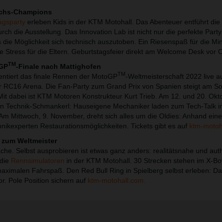
wuchs-Champions
agsparty
erleben Kids in der KTM Motohall. Das Abenteuer entführt di
rch die Ausstellung. Das Innovation Lab ist nicht nur die perfekte Part
 die Möglichkeit sich technisch auszutoben. Ein Riesenspaß für die Min
Stress für die Eltern. Geburtstagsfeier direkt am Welcome Desk vor 
TM
oGP
-Finale nach Mattighofen
TM
entiert das finale Rennen der MotoGP
-Weltmeisterschaft 2022 live a
r RC16 Arena. Die Fan-Party zum Grand Prix von Spanien steigt am So
it dabei ist KTM Motoren Konstrukteur Kurt Trieb. Am 12. und 20. Okto
in Technik-Schmankerl: Hauseigene Mechaniker laden zum Tech-Talk in
 Am Mittwoch, 9. November, dreht sich alles um die Oldies: Anhand ei
ikexperten Restaurationsmöglichkeiten. Tickets gibt es auf
ktm-motoh
n zum Weltmeister
ache. Selbst ausprobieren ist etwas ganz anders: realitätsnahe und aut
die
Rennsimulatoren
in der KTM Motohall. 30 Strecken stehen im X-B
aximalen Fahrspaß. Den Red Bull Ring in Spielberg selbst erleben: Da
or. Pole Position sichern auf
ktm-motohall.com.