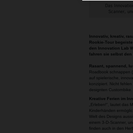
Das Innovatio
Scanner, und
Innovativ, kreativ, r
Rookie-Tour begeister
den Innovation Lab 
fahren sie selbst den 
Rasant, spannend, lu
Roadbook schnappen (j
auf spielerische, innov
konzipiert. Nicht fehle
designten Custombike. 
Kreative Ferien im In
„Erleben!“, lautet das 
Kinderhänden ermögliche
Welt des Designs aussi
einem 3-D-Scanner, und
finden auch in den Herb