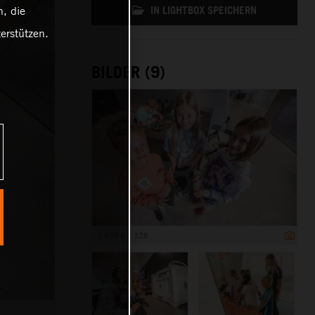
, die
IN LIGHTBOX SPEICHERN
erstützen.
BILDER (9)
3 499 x 2 328