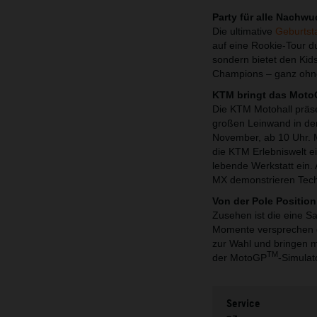
Party für alle Nach
Die ultimative
Geburtst
auf eine Rookie-Tour du
sondern bietet den Kids
Champions – ganz ohne 
KTM bringt das Mot
Die KTM Motohall präs
großen Leinwand in de
November, ab 10 Uhr. M
die KTM Erlebniswelt e
lebende Werkstatt ein.
MX demonstrieren Techn
Von der Pole Positio
Zusehen ist die eine S
Momente versprechen 
zur Wahl und bringen m
TM
der MotoGP
-Simulat
Service