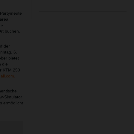
e Partymeute
yarea,
i-
Ort buchen.
uf der
nntag, 6.
ber bietet
 die
ner KTM 250
all.com.
hentische
ow-Simulator
s ermöglicht