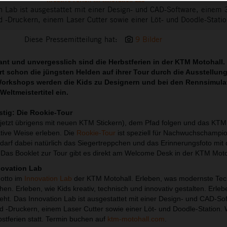
n Lab ist ausgestattet mit einer Design- und CAD-Software, einem 
 -Druckern, einem Laser Cutter sowie einer Löt- und Doodle-Statio
Diese Pressemitteilung hat:
9 Bilder
asant und unvergesslich sind die Herbstferien in der KTM Motohall.
t schon die jüngsten Helden auf ihrer Tour durch die Ausstellung
Workshops werden die Kids zu Designern und bei den Rennsimula
Weltmeistertitel ein.
stig: Die Rookie-Tour
etzt übrigens mit neuen KTM Stickern), dem Pfad folgen und das K
ative Weise erleben. Die
Rookie-Tour
ist speziell für Nachwuchschampi
n darf dabei natürlich das Siegertreppchen und das Erinnerungsfoto mit
Das Booklet zur Tour gibt es direkt am Welcome Desk in der KTM Moto
novation Lab
Motto im
Innovation Lab
der KTM Motohall. Erleben, was modernste Tec
n. Erleben, wie Kids kreativ, technisch und innovativ gestalten. Erleb
eht. Das Innovation Lab ist ausgestattet mit einer Design- und CAD-So
 -Druckern, einem Laser Cutter sowie einer Löt- und Doodle-Station.
stferien statt. Termin buchen auf
ktm-motohall.com
.