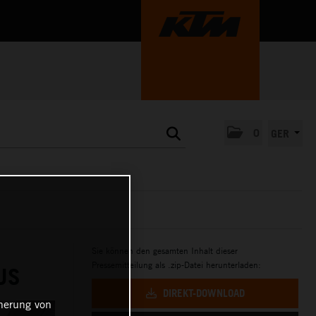
0
GER
Sie können den gesamten Inhalt dieser
Pressemitteilung als .zip-Datei herunterladen:
US
DIREKT-DOWNLOAD
cherung von