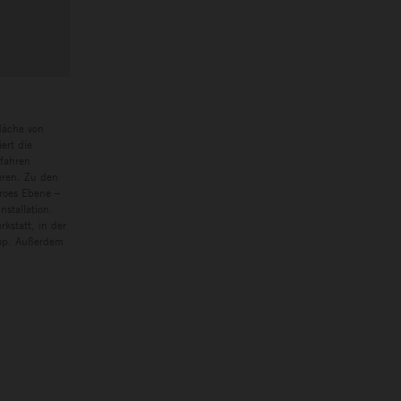
läche von
ert die
rfahren
eren. Zu den
eroes Ebene –
nstallation.
kstatt, in der
hop. Außerdem