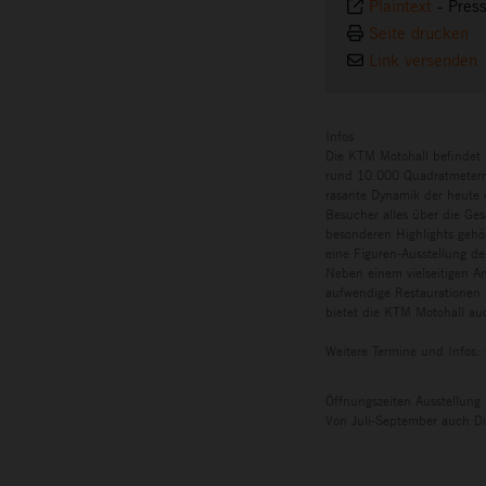
Plaintext
-
Pres
Seite drucken
Link versenden
Infos
Die KTM Motohall befindet 
rund 10.000 Quadratmetern 
rasante Dynamik der heute w
Besucher alles über die Ges
besonderen Highlights gehö
eine Figuren-Ausstellung de
Neben einem vielseitigen A
aufwendige Restaurationen 
bietet die KTM Motohall auc
Weitere Termine und Infos:
Öffnungszeiten Ausstellung
Von Juli-September auch Di