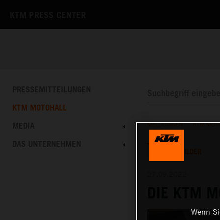
KTM PRESS CENTER
PRESSEMITTEILUNGEN
KTM MOTOHALL
MEDIA
MELDUNGEN
/
KTM MOT
DAS UNTERNEHMEN
TEXT
BILDER
27.09.2022
DIE KTM 
Wenn Sie