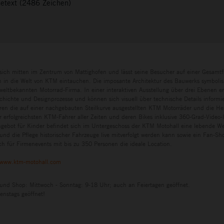
setext (2486 Zeichen)
sich mitten im Zentrum von Mattighofen und lässt seine Besucher auf einer Gesamtf
in die Welt von KTM eintauchen. Die imposante Architektur des Bauwerks symbolisi
eltbekannten Motorrad-Firma. In einer interaktiven Ausstellung über drei Ebenen e
chichte und Designprozesse und können sich visuell über technische Details informi
ren die auf einer nachgebauten Steilkurve ausgestellten KTM Motorräder und die H
r erfolgreichsten KTM-Fahrer aller Zeiten und deren Bikes inklusive 360-Grad-Video-I
ngebot für Kinder befindet sich im Untergeschoss der KTM Motohall eine lebende Wer
und die Pflege historischer Fahrzeuge live mitverfolgt werden kann sowie ein Fan-S
h für Firmenevents mit bis zu 350 Personen die ideale Location.
www.ktm-motohall.com
 und Shop: Mittwoch - Sonntag: 9-18 Uhr; auch an Feiertagen geöffnet.
enstags geöffnet!