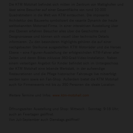
Die KTM Motohall befindet sich mitten im Zentrum von Mattighofen und
lässt seine Besucher auf einer Gesamtfläche von rund 10.000
Quadratmetern in die Welt von KTM eintauchen. Die imposante
Architektur des Bauwerks symbolisiert die rasante Dynamik der heute
weltbekannten Motorrad-Firma. In einer interaktiven Ausstellung über
drei Ebenen erfahren Besucher alles über die Geschichte und
Designprozesse und können sich visuell über technische Details
informieren. Zu den besonderen Highlights gehören die auf einer
nachgebauten Steilkurve ausgestellten KTM Motorräder und die Heroes
Ebene – eine Figuren-Ausstellung der erfolgreichsten KTM-Fahrer aller
Zeiten und deren Bikes inklusive 360-Grad-Video-Installation. Neben
einem vielseitigen Angebot für Kinder befindet sich im Untergeschoss
der KTM Motohall eine lebende Werkstatt, in der aufwendige
Restaurationen und die Pflege historischer Fahrzeuge live mitverfolgt
werden kann sowie ein Fan-Shop. Außerdem bietet die KTM Motohall
auch für Firmenevents mit bis zu 350 Personen die ideale Location.
Weitere Termine und Infos:
www.ktm-motohall.com
Öffnungszeiten Ausstellung und Shop: Mittwoch - Sonntag: 9-18 Uhr;
auch an Feiertagen geöffnet.
Von Juli-September auch Dienstags geöffnet!