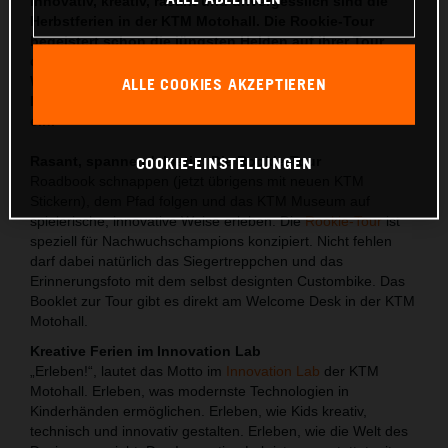
Innovativ, kreativ, rasant und unvergesslich sind die
Herbstferien in der KTM Motohall. Die Rookie-Tour
begeistert schon die jüngsten Helden auf ihrer Tour
durch die Ausstellungwelt. Bei den Innovation Lab
Workshops werden die Kids zu Designern und bei den
ALLE COOKIES AKZEPTIEREN
Rennsimulatoren fahren sie selbst den Weltmeistertitel
ein.
COOKIE-EINSTELLUNGEN
Rasant, spannend, lustig: Die Rookie-Tour
Roadbook schnappen (jetzt übrigens mit neuen KTM
Stickern), dem Pfad folgen und das KTM Museum auf
spielerische, innovative Weise erleben. Die
Rookie-Tour
ist
speziell für Nachwuchschampions konzipiert. Nicht fehlen
darf dabei natürlich das Siegertreppchen und das
Erinnerungsfoto mit dem selbst designten Custombike. Das
Booklet zur Tour gibt es direkt am Welcome Desk in der KTM
Motohall.
Kreative Ferien im Innovation Lab
„Erleben!“, lautet das Motto im
Innovation Lab
der KTM
Motohall. Erleben, was modernste Technologien in
Kinderhänden ermöglichen. Erleben, wie Kids kreativ,
technisch und innovativ gestalten. Erleben, wie die Welt des