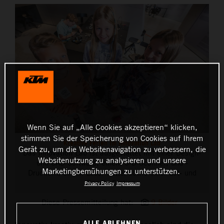
Wenn Sie auf „Alle Cookies akzeptieren“ klicken,
stimmen Sie der Speicherung von Cookies auf Ihrem
Kreative Ferien im Innovation Lab
Gerät zu, um die Websitenavigation zu verbessern, die
Das Innovation Lab ist ausgestattet mit einer Design-
Websitenutzung zu analysieren und unsere
und CAD-Software, einem 3-D-Scanner, und -
Marketingbemühungen zu unterstützen.
Druckern, einem Laser Cutter sowie einer Löt- und
Doodle-Station.
Privacy Policy
Impressum
Diese Pressemitteilung hat:
9 Bilder
ALLE ABLEHNEN