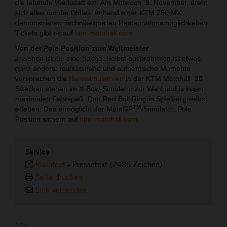
die lebende Werkstatt ein. Am Mittwoch, 9. November, dreht
sich alles um die Oldies: Anhand einer KTM 250 MX
demonstrieren Technikexperten Restaurationsmöglichkeiten.
Tickets gibt es auf
ktm-motohall.com.
Von der Pole Position zum Weltmeister
Zusehen ist die eine Sache. Selbst ausprobieren ist etwas
ganz anders: realitätsnahe und authentische Momente
versprechen die
Rennsimulatoren
in der KTM Motohall. 30
Strecken stehen im X-Bow-Simulator zur Wahl und bringen
maximalen Fahrspaß. Den Red Bull Ring in Spielberg selbst
TM
erleben: Das ermöglicht der MotoGP
-Simulator. Pole
Position sichern auf
ktm-motohall.com.
Service
Plaintext
-
Pressetext (2486 Zeichen)
Seite drucken
Link versenden
Infos