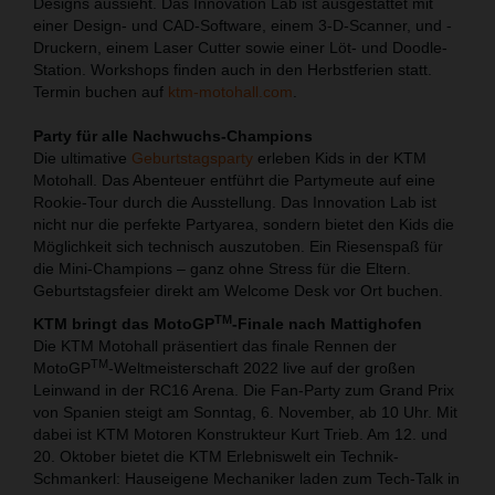
Designs aussieht. Das Innovation Lab ist ausgestattet mit
einer Design- und CAD-Software, einem 3-D-Scanner, und -
Druckern, einem Laser Cutter sowie einer Löt- und Doodle-
Station. Workshops finden auch in den Herbstferien statt.
Termin buchen auf
ktm-motohall.com
.
Party für alle Nachwuchs-Champions
Die ultimative
Geburtstagsparty
erleben Kids in der KTM
Motohall. Das Abenteuer entführt die Partymeute auf eine
Rookie-Tour durch die Ausstellung. Das Innovation Lab ist
nicht nur die perfekte Partyarea, sondern bietet den Kids die
Möglichkeit sich technisch auszutoben. Ein Riesenspaß für
die Mini-Champions – ganz ohne Stress für die Eltern.
Geburtstagsfeier direkt am Welcome Desk vor Ort buchen.
TM
KTM bringt das MotoGP
-Finale nach Mattighofen
Die KTM Motohall präsentiert das finale Rennen der
TM
MotoGP
-Weltmeisterschaft 2022 live auf der großen
Leinwand in der RC16 Arena. Die Fan-Party zum Grand Prix
von Spanien steigt am Sonntag, 6. November, ab 10 Uhr. Mit
dabei ist KTM Motoren Konstrukteur Kurt Trieb. Am 12. und
20. Oktober bietet die KTM Erlebniswelt ein Technik-
Schmankerl: Hauseigene Mechaniker laden zum Tech-Talk in