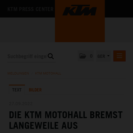
KTM PRESS CENTER
0
GER
PRESSEMITTEILUNGEN
MELDUNGEN
/
KTM MOTOHALL
KTM MOTOHALL
TEXT
BILDER
MEDIA
DAS UNTERNEHMEN
27.09.2022
DIE KTM MOTOHALL BREMST
LANGEWEILE AUS