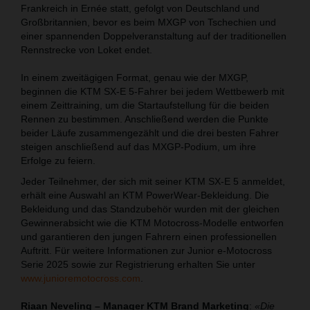
Frankreich in Ernée statt, gefolgt von Deutschland und
Großbritannien, bevor es beim MXGP von Tschechien und
einer spannenden Doppelveranstaltung auf der traditionellen
Rennstrecke von Loket endet.
In einem zweitägigen Format, genau wie der MXGP,
beginnen die KTM SX-E 5-Fahrer bei jedem Wettbewerb mit
einem Zeittraining, um die Startaufstellung für die beiden
Rennen zu bestimmen. Anschließend werden die Punkte
beider Läufe zusammengezählt und die drei besten Fahrer
steigen anschließend auf das MXGP-Podium, um ihre
Erfolge zu feiern.
Jeder Teilnehmer, der sich mit seiner KTM SX-E 5 anmeldet,
erhält eine Auswahl an KTM PowerWear-Bekleidung. Die
Bekleidung und das Standzubehör wurden mit der gleichen
Gewinnerabsicht wie die KTM Motocross-Modelle entworfen
und garantieren den jungen Fahrern einen professionellen
Auftritt. Für weitere Informationen zur Junior e-Motocross
Serie 2025 sowie zur Registrierung erhalten Sie unter
www.junioremotocross.com
.
Riaan Neveling – Manager KTM Brand Marketing
:
«Die