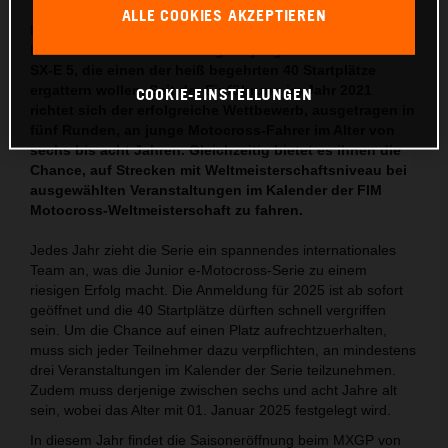
ALLE COOKIES AKZEPTIEREN
Die Junior e-Motocross-Serie kehrt 2025 zurück und ab
heute startet die Anmeldung für junge Fahrer der KTM
SX-E 5, die einen der heiß begehrten 40 Startplätze
ergattern wollen. Seit der Einführung im Jahr 2021
COOKIE-EINSTELLUNGEN
richtet sich der erfolgreiche Wettbewerb, ausgetragen in
fünf Runden, an junge Motocross-Fahrer im Alter von
sechs bis acht Jahren. Gleichzeitig bietet es ihnen die
Chance, auf Strecken mit Weltmeisterschaftsniveau bei
ausgewählten Veranstaltungen im Kalender der FIM
Motocross-Weltmeisterschaft zu fahren.
Jedes Jahr zieht die Serie ein spannendes internationales
Team an, was die Junior e-Motocross-Serie zu einem
riesigen Erfolg macht. Die Anmeldung für 2025 ist ab sofort
geöffnet und die 40 Startplätze dürften schnell vergriffen
sein. Um die Chance auf einen Platz aufrechtzuerhalten,
muss sich jeder Teilnehmer dazu verpflichten, an mindestens
drei Veranstaltungen im Kalender der Serie teilzunehmen.
Zudem muss derjenige zwischen sechs und acht Jahre alt
sein, wobei das Alter mit 01. Januar 2025 festgelegt wird.
In diesem Jahr findet die Saisoneröffnung beim MXGP von