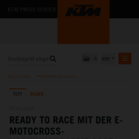
KTM PRESS CENTER
0
GER
PRESSEMITTEILUNGEN
MELDUNGEN
/
PRESSEMITTEILUNGEN
KTM MOTOHALL
TEXT
BILDER
MEDIA
DAS UNTERNEHMEN
05.03.2025
READY TO RACE MIT DER E-
MOTOCROSS-